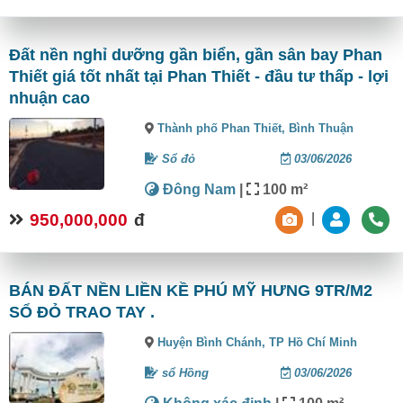
Đất nền nghỉ dưỡng gần biển, gần sân bay Phan
Thiết giá tốt nhất tại Phan Thiết - đầu tư thấp - lợi
nhuận cao
Thành phố Phan Thiết,
Bình Thuận
Sổ đỏ
03/06/2026
Đông Nam
|
100 m²
950,000,000
đ
|
BÁN ĐẤT NỀN LIỀN KỀ PHÚ MỸ HƯNG 9TR/M2
SỔ ĐỎ TRAO TAY .
Huyện Bình Chánh,
TP Hồ Chí Minh
sổ Hồng
03/06/2026