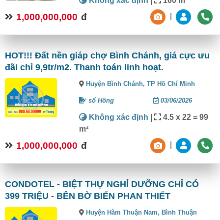
Không xác định
|
100 m²
1,000,000,000
đ
|
HOT!!! Đất nền giáp chợ Bình Chánh, giá cực ưu
đãi chỉ 9,9tr/m2. Thanh toán linh hoạt.
Huyện Bình Chánh,
TP Hồ Chí Minh
sổ Hồng
03/06/2026
Không xác định
|
4.5 x 22 = 99
m²
1,000,000,000
đ
|
CONDOTEL - BIỆT THỰ NGHỈ DƯỠNG CHỈ CÓ
399 TRIỆU - BÊN BỜ BIỂN PHAN THIẾT
Huyện Hàm Thuận Nam,
Bình Thuận