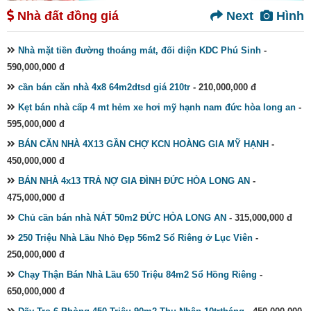
Nhà đất đồng giá
Next
Hình
Nhà mặt tiền đường thoáng mát, đối diện KDC Phú Sinh
-
590,000,000 đ
cần bán căn nhà 4x8 64m2dtsd giá 210tr
- 210,000,000 đ
Kẹt bán nhà cấp 4 mt hẻm xe hơi mỹ hạnh nam đức hòa long an
-
595,000,000 đ
BÁN CĂN NHÀ 4X13 GẦN CHỢ KCN HOÀNG GIA MỸ HẠNH
-
450,000,000 đ
BÁN NHÀ 4x13 TRẢ NỢ GIA ĐÌNH ĐỨC HÒA LONG AN
-
475,000,000 đ
Chủ cần bán nhà NÁT 50m2 ĐỨC HÒA LONG AN
- 315,000,000 đ
250 Triệu Nhà Lầu Nhỏ Đẹp 56m2 Sổ Riêng ở Lục Viên
-
250,000,000 đ
Chạy Thận Bán Nhà Lầu 650 Triệu 84m2 Sổ Hồng Riêng
-
650,000,000 đ