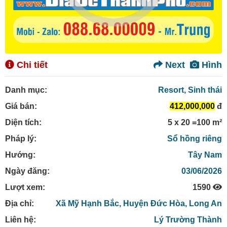
Chi tiết
Next
Hình
Danh mục:
Resort, Sinh thái
Giá bán:
412,000,000
đ
Diện tích:
5 x 20 =100 m²
Pháp lý:
Sổ hồng riêng
Hướng:
Tây Nam
Ngày đăng:
03/06/2026
Lượt xem:
1590
Địa chỉ:
Xã Mỹ Hạnh Bắc,
Huyện Đức Hòa,
Long An
Liên hệ:
Lý Trường Thành