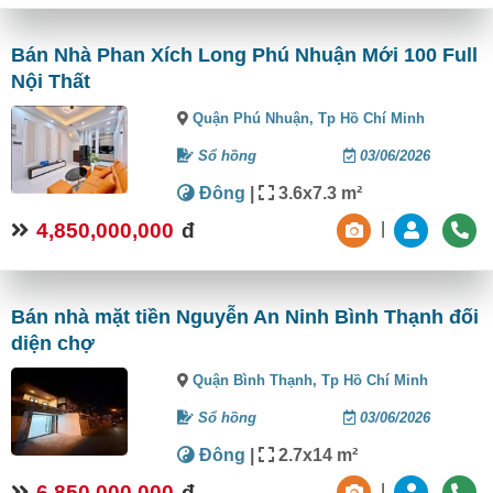
Bán Nhà Phan Xích Long Phú Nhuận Mới 100 Full
Nội Thất
Quận Phú Nhuận,
Tp Hồ Chí Minh
Sổ hồng
03/06/2026
Đông
|
3.6x7.3 m²
4,850,000,000
đ
|
Bán nhà mặt tiền Nguyễn An Ninh Bình Thạnh đối
diện chợ
Quận Bình Thạnh,
Tp Hồ Chí Minh
Sổ hồng
03/06/2026
Đông
|
2.7x14 m²
6,850,000,000
đ
|