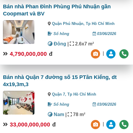
Bán nhà Phan Đình Phùng Phú Nhuận gần
Coopmart và BV
Quận Phú Nhuận,
Tp Hồ Chí Minh
Sổ hồng
03/06/2026
Đông
|
2.6x7 m²
4,790,000,000
đ
|
Bán nhà Quận 7 đường số 15 PTân Kiểng, dt
4x19,3m,3
Quận 7,
Tp Hồ Chí Minh
Sổ hồng
03/06/2026
Nam
|
78 m²
33,000,000,000
đ
|