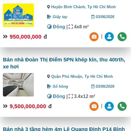
Huyện Bình Chánh,
Tp Hồ Chí Minh
Giấy tay
03/06/2026
Đông
|
4x8 m²
950,000,000
đ
|
Bán nhà Đoàn Thị Điểm 5PN khép kín, thu 40trth,
xe hơi
Quận Phú Nhuận,
Tp Hồ Chí Minh
Sổ hồng
03/06/2026
Đông
|
3.4x12 m²
9,500,000,000
đ
|
Bán nhà 3 tầng hẻm 4m Lê Quang Định P14 Bình