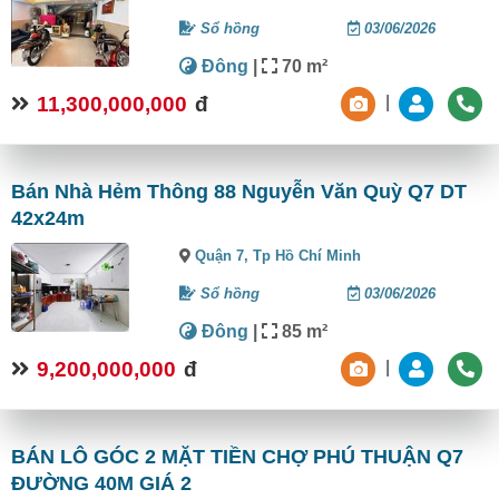
Sổ hồng
03/06/2026
Đông
|
70 m²
11,300,000,000
đ
|
Bán Nhà Hẻm Thông 88 Nguyễn Văn Quỳ Q7 DT
42x24m
Quận 7,
Tp Hồ Chí Minh
Sổ hồng
03/06/2026
Đông
|
85 m²
9,200,000,000
đ
|
BÁN LÔ GÓC 2 MẶT TIỀN CHỢ PHÚ THUẬN Q7
ĐƯỜNG 40M GIÁ 2