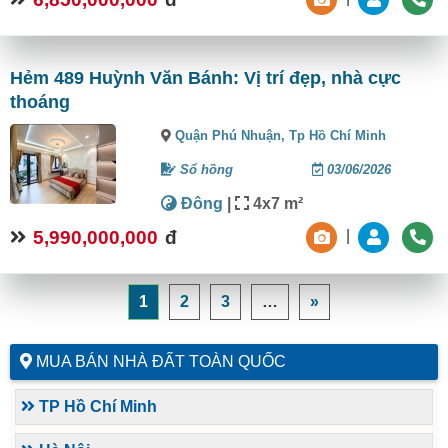
Hẻm 489 Huỳnh Văn Bánh: Vị trí đẹp, nhà cực
thoáng
Quận Phú Nhuận,
Tp Hồ Chí Minh
Sổ hồng
03/06/2026
Đông
|
4x7 m²
5,990,000,000
đ
|
1
2
3
…
»
MUA BÁN NHÀ ĐẤT TOÀN QUỐC
TP Hồ Chí Minh