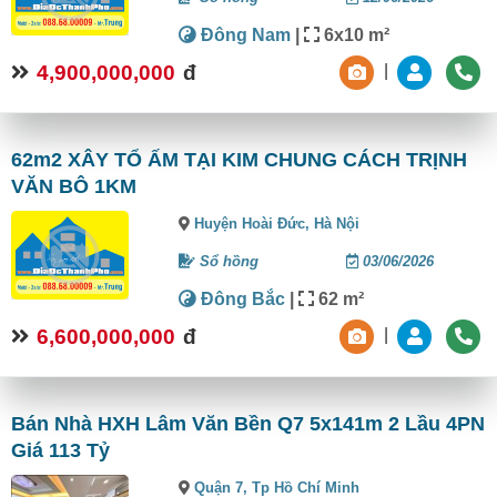
Đông Nam
|
6x10 m²
4,900,000,000
đ
|
62m2 XÂY TỔ ẤM TẠI KIM CHUNG CÁCH TRỊNH
VĂN BÔ 1KM
Huyện Hoài Đức,
Hà Nội
Sổ hồng
03/06/2026
Đông Bắc
|
62 m²
6,600,000,000
đ
|
Bán Nhà HXH Lâm Văn Bền Q7 5x141m 2 Lầu 4PN
Giá 113 Tỷ
Quận 7,
Tp Hồ Chí Minh