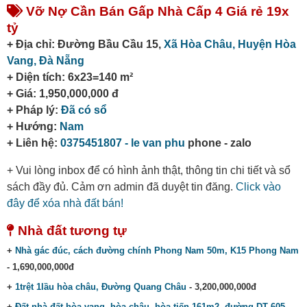
Vỡ Nợ Cần Bán Gấp Nhà Cấp 4 Giá rẻ 19x
tỷ
+ Địa chỉ: Đường Bầu Cầu 15,
Xã Hòa Châu,
Huyện Hòa
Vang,
Đà Nẵng
+ Diện tích: 6x23=140 m²
+ Giá: 1,950,000,000 đ
+ Pháp lý:
Đã có sổ
+ Hướng:
Nam
+ Liên hệ:
0375451807 - le van phu
phone - zalo
+ Vui lòng inbox để có hình ảnh thật, thông tin chi tiết và sổ
sách đầy đủ. Cảm ơn admin đã duyệt tin đăng.
Click vào
đây để xóa nhà đất bán!
Nhà đất tương tự
+
Nhà gác đúc, cách đường chính Phong Nam 50m, K15 Phong Nam
- 1,690,000,000đ
+
1trệt 1lầu hòa châu, Đường Quang Châu
- 3,200,000,000đ
+
Đất nhà đất hòa vang, hòa châu, hòa tiến 161m2, đường DT 605
-