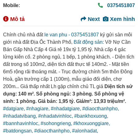
Mobile:
0375451807
Mô tả
Next
Xem hình
Chính chủ nhà đất
le van phu - 0375451807
ký gửi sàn môi
giới nhà đất Địa Ốc Thành Phố,
Bất động sản:
Vỡ Nợ Cần
Bán Gấp Nhà Cấp 4 Giá rẻ 19x tỷ 1,95 tỷ. Nhà cấp 4 gác
lửng kiên cố. 2 phòng ngủ, 1 bếp, 1 phòng khách. - Diện tích
đất trong sổ 100m2, diện tích đất thực tế 140m2. - Mặt tiền
6m5 rộng rãi thoáng mát. - Trục đường chính 5m thôn Đông
Hoà, gần trường cấp 1 (100m), mẫu giáo đối diện, chợ
200m... Giá thấp nhất Lh gặp chỉnh chủ TL giá
Diện tích sử
dụng: 140 m². Số phòng ngủ: 3 phòng. Số phòng vệ
sinh: 1 phòng. Giá bán: 1,95 tỷ. Giá/m²: 13,93 triệu/m².
#datgiare,
#nhagiare,
#nhadatgiare,
#diaocthanhpho,
#nhadatvibang,
#nhadatvinhloc,
#bankhoxuong,
#bannhavinhloc,
#sohongrieng,
#khoxuonggiare,
#batdongsan,
#diaocthanhpho,
#alonhadat,