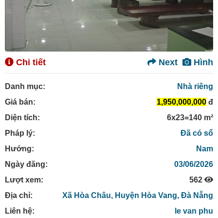
Chi tiết
Next
Hình
Danh mục:
Nhà riêng
Giá bán:
1,950,000,000
đ
Diện tích:
6x23=140 m²
Pháp lý:
Đã có sổ
Hướng:
Nam
Ngày đăng:
03/06/2026
Lượt xem:
562
Địa chỉ:
Xã Hòa Châu,
Huyện Hòa Vang,
Đà Nẵng
Liên hệ:
le van phu