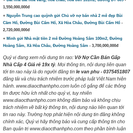
1,550,000,000đ
+
Nguyễn Trung cao quỳnh gửi Chủ vỡ nợ bán nhà 2 mê đẹp Bùi
Cầm Hổ, Đường Bùi Cẩm Hổ, Xã Hòa Châu, Đường Bùi Cẩm Hổ
-
2,720,000,000đ
+
Minh gửi Nhà mặt tiền 2 mê Đường Hoàng Sâm 100m2, Đường
Hoàng Sâm, Xã Hòa Châu, Đường Hoàng Sâm
- 3,700,000,000đ
Quý vị đang xem nội dung tin rao:
Vỡ Nợ Cần Bán Gấp
Nhà Cấp 4 Giá rẻ 19x tỷ
. Mọi thông tin, nội dung liên quan
tới tin rao này là do người đăng tin
le van phu - 0375451807
đăng tải và chịu trách nhiệm trước pháp luật Việt Nam hiện
hành. www.diaocthanhpho.com luôn cố gắng để các thông
tin được hữu ích nhất cho quý vị, tuy nhiên
www.diaocthanhpho.com không đảm bảo và không chịu
trách nhiệm về bất kỳ thông tin, nội dung nào liên quan tới
tin rao này. Trường hợp phát hiện nội dung tin đăng không
chính xác, Quý vị hãy thông báo và cung cấp thông tin cho
Ban quản trị www.diaocthanhpho.com theo phần bình luận