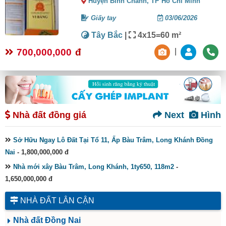
Huyện Bình Chánh,
TP Hồ Chí Minh
Giấy tay
03/06/2026
Tây Bắc
|
4x15=60 m²
700,000,000
đ
|
Nhà đất đồng giá
Next
Hình
Sở Hữu Ngay Lô Đất Tại Tổ 11, Ấp Bàu Trâm, Long Khánh Đồng
Nai
- 1,800,000,000 đ
Nhà mới xây Bàu Trâm, Long Khánh, 1ty650, 118m2
-
1,650,000,000 đ
NHÀ ĐẤT LÂN CẬN
Nhà đất Đồng Nai