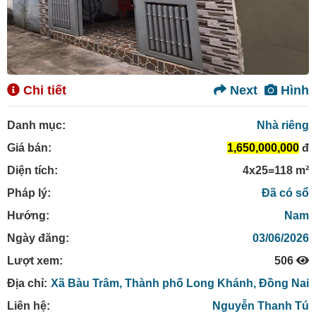
Chi tiết
Next
Hình
Danh mục:
Nhà riêng
Giá bán:
1,650,000,000
đ
Diện tích:
4x25=118 m²
Pháp lý:
Đã có sổ
Hướng:
Nam
Ngày đăng:
03/06/2026
Lượt xem:
506
Địa chỉ:
Xã Bàu Trâm,
Thành phố Long Khánh,
Đồng Nai
Liên hệ:
Nguyễn Thanh Tú