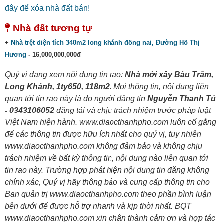
đây để xóa nhà đất bán!
Nhà đất tương tự
+
Nhà trệt diện tích 340m2 long khánh đồng nai, Đường Hồ Thị
Hương
- 16,000,000,000đ
Quý vị đang xem nội dung tin rao:
Nhà mới xây Bàu Trâm,
Long Khánh, 1ty650, 118m2
. Mọi thông tin, nội dung liên
quan tới tin rao này là do người đăng tin
Nguyễn Thanh Tú
- 0343106052
đăng tải và chịu trách nhiệm trước pháp luật
Việt Nam hiện hành. www.diaocthanhpho.com luôn cố gắng
để các thông tin được hữu ích nhất cho quý vị, tuy nhiên
www.diaocthanhpho.com không đảm bảo và không chịu
trách nhiệm về bất kỳ thông tin, nội dung nào liên quan tới
tin rao này. Trường hợp phát hiện nội dung tin đăng không
chính xác, Quý vị hãy thông báo và cung cấp thông tin cho
Ban quản trị www.diaocthanhpho.com theo phần bình luận
bên dưới để được hỗ trợ nhanh và kịp thời nhất. BQT
www.diaocthanhpho.com xin chân thành cảm ơn và hợp tác