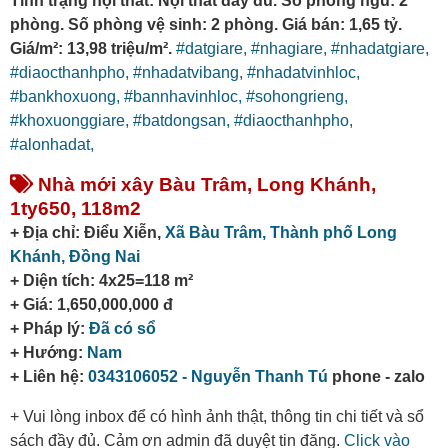
Tình trạng nội thất: Nội thất đầy đủ. Số phòng ngủ: 2
phòng. Số phòng vệ sinh: 2 phòng. Giá bán: 1,65 tỷ.
Giá/m²: 13,98 triệu/m².
#datgiare,
#nhagiare,
#nhadatgiare,
#diaocthanhpho,
#nhadatvibang,
#nhadatvinhloc,
#bankhoxuong,
#bannhavinhloc,
#sohongrieng,
#khoxuonggiare,
#batdongsan,
#diaocthanhpho,
#alonhadat,
Nhà mới xây Bàu Trâm, Long Khánh,
1ty650, 118m2
+ Địa chỉ: Điểu Xiễn,
Xã Bàu Trâm,
Thành phố Long
Khánh,
Đồng Nai
+ Diện tích: 4x25=118 m²
+ Giá: 1,650,000,000 đ
+ Pháp lý:
Đã có sổ
+ Hướng:
Nam
+ Liên hệ:
0343106052 - Nguyễn Thanh Tú
phone - zalo
+ Vui lòng inbox để có hình ảnh thật, thông tin chi tiết và sổ
sách đầy đủ. Cảm ơn admin đã duyệt tin đăng.
Click vào