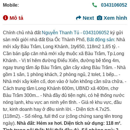
Mobile:
0343106052
Mô tả
Next
Xem hình
Chính chủ nhà đất
Nguyễn Thanh Tú - 0343106052
ký gửi
sàn môi giới nhà đất Địa Ốc Thành Phố,
Bất động sản:
Nhà
mới xây Bàu Trâm, Long Khánh, 1ty650, 118m2 1,65 tỷ. -
Cần bán gấp căn nhà mới xây thuộc xã Bàu Trâm, Tp.Long
Khánh. - Vị trí hẽm đường Điểu Xiển, đường bê tông 4m,
ngay trung tâm ấp Bàu Trâm, gần cây xăng Bàu Trâm. - Nhà
gồm 1 sân, 1 phòng khách, 2 phòng ngủ, 2 tolet, 1 bếp... -
Nhà mới xây kiên cố, dọn vào ở luôn không cần sữa chữa. -
Cách trung tâm Long Khánh 600m, UBND xã 400m, chợ
Bàu Trâm 300m... - Nhà đầy đủ tiện nghi, có hệ thống nước
nóng lạnh, khu vực an ninh yên tĩnh. - Giá rẻ khu vực, đầu
tư, kinh doanh hay ở đều sinh lời. - Diện tích 4.7x25.
(118m2). - Sổ riêng, full thổ cư (công chứng sang tên trong
ngày).
Nhà đất: Hẻm xe hơi. Diện tích sử dụng: 118 m².