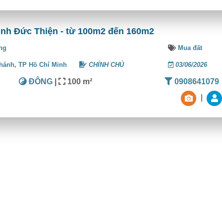
Đinh Đức Thiện - từ 100m2 đến 160m2
ng
Mua đất
Chánh,
TP Hồ Chí Minh
CHÍNH CHỦ
03/06/2026
ĐÔNG
|
100 m²
0908641079
|