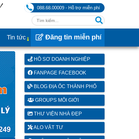
088.68.00009 - Hỗ trợ miễn phí
Đăng tin miễn phí
Tin tức
HỒ SƠ DOANH NGHIỆP
FANPAGE FACEBOOK
BLOG ĐỊA ỐC THÀNH PHỐ
GROUPS MÔI GIỚI
THƯ VIỆN NHÀ ĐẸP
ALO VẬT TƯ