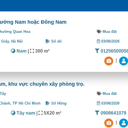
 Hướng Nam hoặc Đông Nam
hường Quan Hoa
Mua đất
 Giấy,
Hà Nội
Sổ đỏ
03/06/2026
Nam
|
300 m²
0125650005
|
m, khu vực chuyên xây phòng trọ.
 Tây
Mua đất
 Chánh,
TP Hồ Chí Minh
Sổ Hồng
03/06/2026
Tây nam
|
5X20 m²
0908641079
|