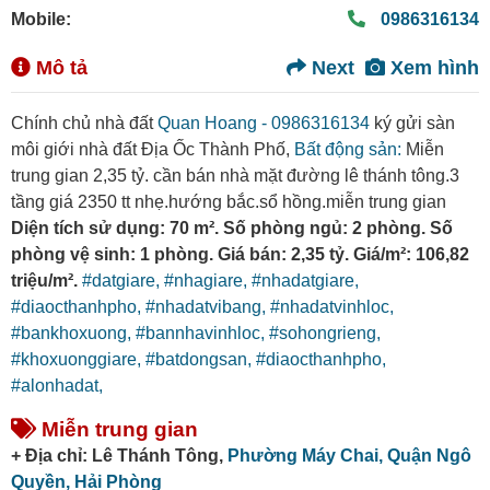
Mobile:
0986316134
Mô tả
Next
Xem hình
Chính chủ nhà đất
Quan Hoang - 0986316134
ký gửi sàn
môi giới nhà đất Địa Ốc Thành Phố,
Bất động sản:
Miễn
trung gian 2,35 tỷ. cần bán nhà mặt đường lê thánh tông.3
tầng giá 2350 tt nhẹ.hướng bắc.sổ hồng.miễn trung gian
Diện tích sử dụng: 70 m². Số phòng ngủ: 2 phòng. Số
phòng vệ sinh: 1 phòng. Giá bán: 2,35 tỷ. Giá/m²: 106,82
triệu/m².
#datgiare,
#nhagiare,
#nhadatgiare,
#diaocthanhpho,
#nhadatvibang,
#nhadatvinhloc,
#bankhoxuong,
#bannhavinhloc,
#sohongrieng,
#khoxuonggiare,
#batdongsan,
#diaocthanhpho,
#alonhadat,
Miễn trung gian
+ Địa chỉ: Lê Thánh Tông,
Phường Máy Chai,
Quận Ngô
Quyền,
Hải Phòng