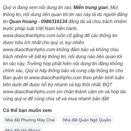
Quý vị đang xem nội dung tin rao:
Miễn trung gian
. Mọi
thông tin, nội dung liên quan tới tin rao này là do người đăng
tin
Quan Hoang - 0986316134
đăng tải và chịu trách nhiệm
trước pháp luật Việt Nam hiện hành.
www.diaocthanhpho.com luôn cố gắng để các thông tin
được hữu ích nhất cho quý vị, tuy nhiên
www.diaocthanhpho.com không đảm bảo và không chịu
trách nhiệm về bất kỳ thông tin, nội dung nào liên quan tới
tin rao này. Trường hợp phát hiện nội dung tin đăng không
chính xác, Quý vị hãy thông báo và cung cấp thông tin cho
Ban quản trị www.diaocthanhpho.com theo phần bình luận
bên dưới để được hỗ trợ nhanh và kịp thời nhất. BQT
www.diaocthanhpho.com xin chân thành cảm ơn và hợp tác
cùng quý vị để cùng chia sẽ và mua nhanh bán đắt!
Có thể bạn muốn xem
Nhà đất Phường Máy Chai
Nhà đất Quận Ngô Quyền
Nhà đất Hải Phòng