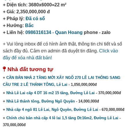
+ Diện tích: 3680x6000=22 m²
+ Giá: 2,350,000,000 đ
+ Pháp lý:
Đã có sổ
+ Hướng:
Bắc
+ Liên hệ:
0986316134 - Quan Hoang
phone - zalo
+ Vui lòng inbox để có hình ảnh thật, thông tin chi tiết và sổ
sách đầy đủ. Cảm ơn admin đã duyệt tin đăng.
Click vào
đây để xóa nhà đất bán!
Nhà đất tương tự
+
CẦN BÁN NHÀ 2 TẦNG MỚI XÂY NGÕ 270 LÊ LAI THÔNG SANG
CẦU TRE 2 LÊ THÁNH TÔNG, Lê Lai
- 1,050,000,000đ
+
Nhà Lê Lai cấp 4 DT 16 m2 15 tầng, Đường Lê Lai
- 370,000,000đ
+
Nhà Lê thánh tông, Đường Ngô Quyền
- 14,000,000đ
+
Nhà cấp 4 ngõ 81 Lê Lai, Ngô Quyền, Đường Lê Lai
- 670,000,000đ
+
Chính chủ bán nhà cấp 4 lê lai 1,5 tầng Dt:16m2, Đường Lê Lai
-
370,000,000đ