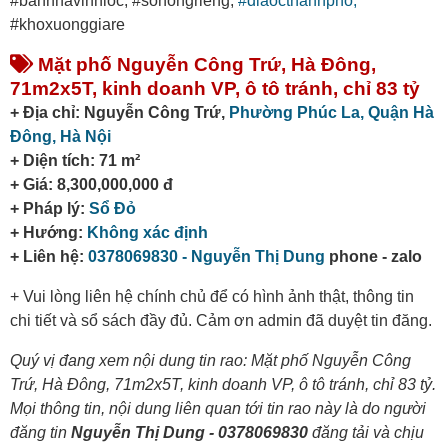
#bannhavinhloc, #sohongrieng,
#diaocthanhpho,
#khoxuonggiare
Mặt phố Nguyễn Công Trứ, Hà Đông,
71m2x5T, kinh doanh VP, ô tô tránh, chỉ 83 tỷ
+ Địa chỉ: Nguyễn Công Trứ,
Phường Phúc La,
Quận Hà
Đông,
Hà Nội
+ Diện tích: 71 m²
+ Giá: 8,300,000,000 đ
+ Pháp lý:
Sổ Đỏ
+ Hướng:
Không xác định
+ Liên hệ:
0378069830 - Nguyễn Thị Dung
phone - zalo
+ Vui lòng liên hệ chính chủ để có hình ảnh thật, thông tin
chi tiết và sổ sách đầy đủ. Cảm ơn admin đã duyệt tin đăng.
Quý vị đang xem nội dung tin rao: Mặt phố Nguyễn Công
Trứ, Hà Đông, 71m2x5T, kinh doanh VP, ô tô tránh, chỉ 83 tỷ.
Mọi thông tin, nội dung liên quan tới tin rao này là do người
đăng tin
Nguyễn Thị Dung - 0378069830
đăng tải và chịu