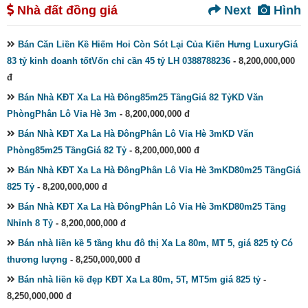
Nhà đất đồng giá
Next
Hình
Bán Căn Liền Kề Hiếm Hoi Còn Sót Lại Của Kiến Hưng LuxuryGiá
83 tỷ kinh doanh tốtVốn chỉ cần 45 tỷ LH 0388788236
- 8,200,000,000
đ
Bán Nhà KĐT Xa La Hà Đông85m25 TầngGiá 82 TỷKD Văn
PhòngPhân Lô Vỉa Hè 3m
- 8,200,000,000 đ
Bán Nhà KĐT Xa La Hà ĐôngPhân Lô Vỉa Hè 3mKD Văn
Phòng85m25 TầngGiá 82 Tỷ
- 8,200,000,000 đ
Bán Nhà KĐT Xa La Hà ĐôngPhân Lô Vỉa Hè 3mKD80m25 TầngGiá
825 Tỷ
- 8,200,000,000 đ
Bán Nhà KĐT Xa La Hà ĐôngPhân Lô Vỉa Hè 3mKD80m25 Tầng
Nhỉnh 8 Tỷ
- 8,200,000,000 đ
Bán nhà liền kề 5 tầng khu đô thị Xa La 80m, MT 5, giá 825 tỷ Có
thương lượng
- 8,250,000,000 đ
Bán nhà liền kề đẹp KĐT Xa La 80m, 5T, MT5m giá 825 tỷ
-
8,250,000,000 đ