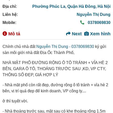
Địa chỉ:
Phường Phúc La,
Quận Hà Đông,
Hà Nội
Liên hệ:
Nguyễn Thị Dung
Mobile:
0378069830
Mô tả
Next
Xem hình
Chính chủ nhà đất
Nguyễn Thị Dung - 0378069830
ký gửi
sàn môi giới nhà đất Địa Ốc Thành Phố,
NHÀ MẶT PHỐ ĐƯỜNG RỘNG Ô TÔ TRÁNH + VỈA HÈ 2
BÊN, GARA Ô TÔ, THOÁNG TRƯỚC SAU ,KD, VP CTY,
THÔNG SỐ ĐẸP, GIÁ HỢP LÝ
- Nhà mặt phố còn rất đẹp, đường rộng ô tô tránh + vỉa hè 2
bên, vị trí quá đẹp để kinh doanh, VP công ty....
ở thì tuyệt vời.
- Nhà thoáng trước sau, mặt sau có khe thoáng rộng 1.5m