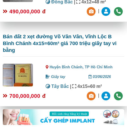
Đông Bắc
|
4x12=48 m²
490,000,000
đ
|
Bán đất 2 xẹt đường Võ Văn Vân, Vĩnh Lộc B
Bình Chánh 4x15=60m² giá 700 triệu giấy tay vi
bằng
Huyện Bình Chánh,
TP Hồ Chí Minh
Giấy tay
03/06/2026
Tây Bắc
|
4x15=60 m²
700,000,000
đ
|