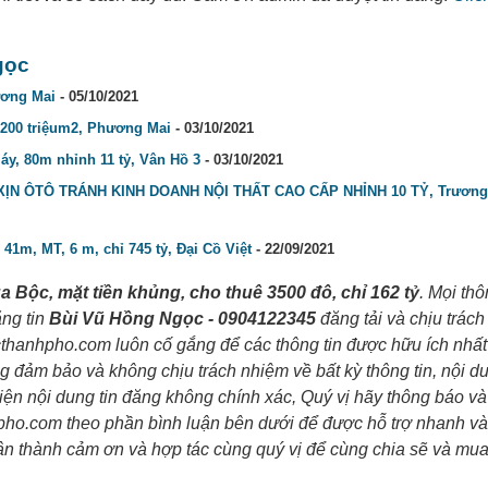
gọc
ương Mai
- 05/10/2021
 200 triệum2, Phương Mai
- 03/10/2021
áy, 80m nhỉnh 11 tỷ, Vân Hồ 3
- 03/10/2021
N ÔTÔ TRÁNH KINH DOANH NỘI THẤT CAO CẤP NHỈNH 10 TỶ, Trương
 41m, MT, 6 m, chỉ 745 tỷ, Đại Cồ Việt
- 22/09/2021
 Bộc, mặt tiền khủng, cho thuê 3500 đô, chỉ 162 tỷ
. Mọi thô
ăng tin
Bùi Vũ Hồng Ngọc - 0904122345
đăng tải và chịu trác
thanhpho.com luôn cố gắng để các thông tin được hữu ích nhất
 đảm bảo và không chịu trách nhiệm về bất kỳ thông tin, nội d
hiện nội dung tin đăng không chính xác, Quý vị hãy thông báo v
pho.com theo phần bình luận bên dưới để được hỗ trợ nhanh và
n thành cảm ơn và hợp tác cùng quý vị để cùng chia sẽ và mu