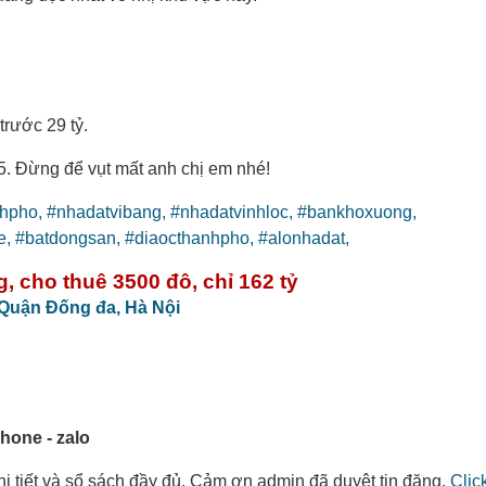
rước 29 tỷ.
 Đừng để vụt mất anh chị em nhé!
nhpho,
#nhadatvibang,
#nhadatvinhloc,
#bankhoxuong,
e,
#batdongsan,
#diaocthanhpho,
#alonhadat,
 cho thuê 3500 đô, chỉ 162 tỷ
Quận Đống đa,
Hà Nội
hone - zalo
 chi tiết và sổ sách đầy đủ. Cảm ơn admin đã duyệt tin đăng.
Clic