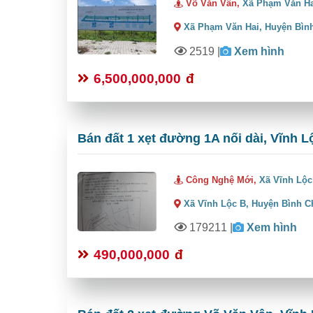
Võ Văn Vân,
Xã Phạm Văn H
Xã Phạm Văn Hai,
Huyện Bìn
2519
|
Xem hình
6,500,000,000
đ
Bán đất 1 xẹt đường 1A nối dài, Vĩnh L
Công Nghệ Mới,
Xã Vĩnh Lộc
Xã Vĩnh Lộc B,
Huyện Bình C
179211
|
Xem hình
490,000,000
đ