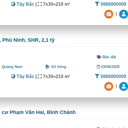
Tây Bắc
|
7x30=210 m²
0886800009
|
 Phú Ninh, SHR, 2,1 tỷ
Bán đất
,
Quảng Nam
Sổ hồng
03/06/2026
Tây Bắc
|
7x30=210 m²
0886800009
|
n cư Phạm Văn Hai, Bình Chánh