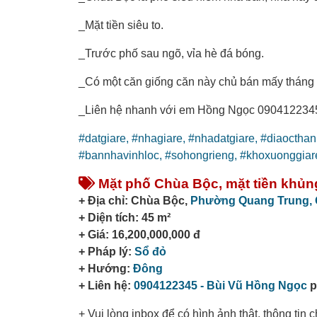
_Mặt tiền siêu to.
_Trước phố sau ngõ, vỉa hè đá bóng.
_Có một căn giống căn này chủ bán mấy tháng t
_Liên hệ nhanh với em Hồng Ngọc 0904122345.
#datgiare,
#nhagiare,
#nhadatgiare,
#diaoctha
#bannhavinhloc,
#sohongrieng,
#khoxuonggiar
Mặt phố Chùa Bộc, mặt tiền khủng,
+ Địa chỉ: Chùa Bộc,
Phường Quang Trung,
+ Diện tích: 45 m²
+ Giá: 16,200,000,000 đ
+ Pháp lý:
Sổ đỏ
+ Hướng:
Đông
+ Liên hệ:
0904122345 - Bùi Vũ Hồng Ngọc
p
+ Vui lòng inbox để có hình ảnh thật, thông tin