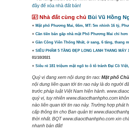
đây để xóa nhà đất bán!
Nhà đất cùng chủ
Bùi Vũ Hồng N
+
Mặt phố Phương Mai, 66m, MT: 5m nhỉnh 16 tỷ, Ph
+
Cần tiền bán gấp nhà mặt Phố Phương Mai chỉ hơn
+
Gần Công Viên Thống Nhất, ở sang, 6 tầng, thang m
+
SIÊU PHẨM 5 TẦNG ĐẸP LONG LANH THANG MÁY XỊ
01/10/2021
+
Siêu rẻ 181 triệum mặt ngõ to ô tô tránh Đại Cồ Việt,
Quý vị đang xem nội dung tin rao:
Mặt phố Chùa
nội dung liên quan tới tin rao này là do người đ
trước pháp luật Việt Nam hiện hành. www.diaoc
quý vị, tuy nhiên www.diaocthanhpho.com không
nào liên quan tới tin rao này. Trường hợp phát 
cấp thông tin cho Ban quản trị www.diaocthanh
thời nhất. BQT www.diaocthanhpho.com xin châ
nhanh bán đắt!