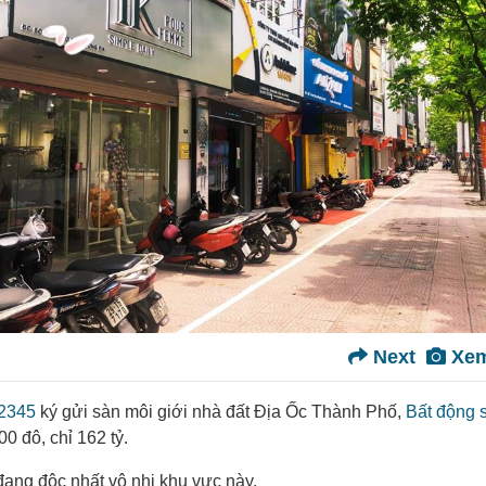
Next
Xem
22345
ký gửi sàn môi giới nhà đất Địa Ốc Thành Phố,
Bất động 
0 đô, chỉ 162 tỷ.
ang độc nhất vô nhị khu vực này.