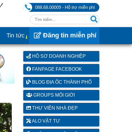
088.68.00009 - Hỗ trợ miễn phí
Đăng tin miễn phí
Tin tức
HỒ SƠ DOANH NGHIỆP
FANPAGE FACEBOOK
BLOG ĐỊA ỐC THÀNH PHỐ
GROUPS MÔI GIỚI
THƯ VIỆN NHÀ ĐẸP
ALO VẬT TƯ