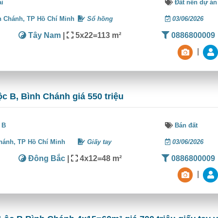
ai
Đất nền dự án
h Chánh,
TP Hồ Chí Minh
Sổ hồng
03/06/2026
Tây Nam
|
5x22=113 m²
0886800009
|
ộc B, Bình Chánh giá 550 triệu
 B
Bán đất
hánh,
TP Hồ Chí Minh
Giấy tay
03/06/2026
Đông Bắc
|
4x12=48 m²
0886800009
|