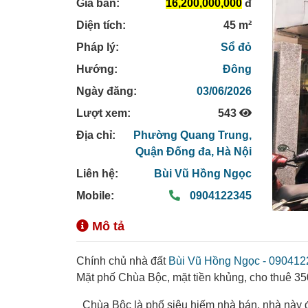
Giá bán:
16,200,000,000
đ
Diện tích:
45 m²
Pháp lý:
Sổ đỏ
Hướng:
Đông
Ngày đăng:
03/06/2026
Lượt xem:
543
Địa chỉ:
Phường Quang Trung,
Quận Đống đa,
Hà Nội
Liên hệ:
Bùi Vũ Hồng Ngọc
Mobile:
0904122345
Mô tả
Chính chủ nhà đất
Bùi Vũ Hồng Ngọc - 09041
Mặt phố Chùa Bộc, mặt tiền khủng, cho thuê 350
_Chùa Bộc là phố siêu hiếm nhà bán, nhà này đ