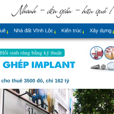
huê
Nhà đất Vĩnh Lộc
Kiến trúc
Xây dựng
cho thuê 3500 đô, chỉ 162 tỷ