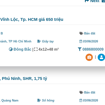
Next
 Vĩnh Lộc, Tp. HCM giá 650 triệu
 B
Bán đất
hánh,
TP Hồ Chí Minh
Giấy tay
03/06/2026
Đông Bắc
|
4x12=48 m²
0886800009
|
 Phú Ninh, SHR, 1,75 tỷ
Bán đất
,
Quảng Nam
Sổ hồng
03/06/2026