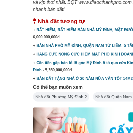
và kịp thời nhất. BQT www.diaocthanhpho.com 
nhanh bán đắt!
Nhà đất tương tự
+
RẤT HIẾM, RẤT HIẾM BÁN NHÀ MỸ ĐÌNH, MẶT ĐƯỜN
6,000,000,000đ
+
BÁN NHÀ PHỐ MỸ ĐÌNH, QUẬN NAM TỪ LIÊM, 5 TẦNG
+
HÀNG CỰC NÓNG CỰC HIẾM MẶT PHỐ KINH DOANH 
+
Cần tiền gấp bán lỗ lô góc Mỹ Đình ô tô qua cửa Ki
Đình
- 5,350,000,000đ
+
BÁN ĐẤT TẶNG NHÀ Ở 20 NĂM NỮA VẪN TỐT 54M2
Có thể bạn muốn xem
Nhà đất Phường Mỹ Đình 2
Nhà đất Quận Nam