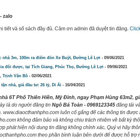
 zalo
 chi tiết và sổ sách đầy đủ. Cảm ơn admin đã duyệt tin đăng.
Clic
rc nhà 3m, 100m ra điểm đón Xe Buýt, Đường Lê Lợi
- 09/06/2021
hia đôi được, tại Tích Giang, Phúc Thọ, Đường Lê Lợi
- 09/06/2021
 Trịnh Văn Bô
- 02/06/2021
ận nhà, giá đầu tư: 26 tỷ, Di Ái
- 16/04/2021
nhà 6T Phố Thiên Hiền, Mỹ Đình, ngay Phạm Hùng 63m2, gi
 này là do người đăng tin
Ngô Bá Toàn - 0969123345
đăng tải và
nh. www.diaocthanhpho.com luôn cố gắng để các thông tin được
pho.com không đảm bảo và không chịu trách nhiệm về bất kỳ thôn
hợp phát hiện nội dung tin đăng không chính xác, Quý vị hãy th
iaocthanhpho.com theo phần bình luận bên dưới để được hỗ trợ