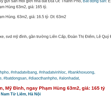
ký gửi sàn môi giới nhà đất Địa Ốc Thành Phố,
Bất động sản:
E
m Hùng 63m2, giá: 165 tỷ.
m Hùng. 63m2, giá: 16.5 tỷ- Dt: 63m2
n xe, svd mỹ đình, gần trường Liên Cấp, Đoàn Thị Điểm, Lê Quý
nhpho,
#nhadatvibang,
#nhadatvinhloc,
#bankhoxuong,
e,
#batdongsan,
#diaocthanhpho,
#alonhadat,
n, Mỹ Đình, ngay Phạm Hùng 63m2, giá: 165 tỷ
 Nam Từ Liêm,
Hà Nội