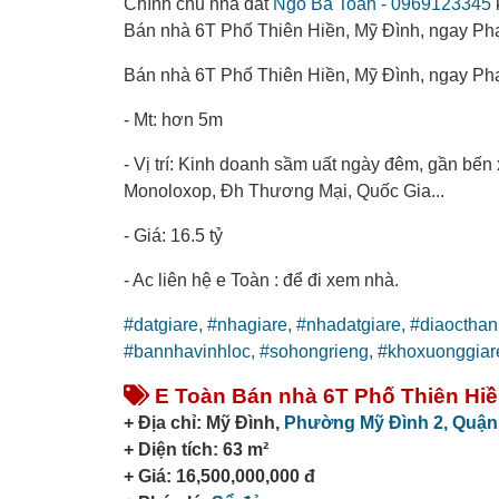
Chính chủ nhà đất
Ngô Bá Toàn - 0969123345
Bán nhà 6T Phố Thiên Hiền, Mỹ Đình, ngay Phạ
Bán nhà 6T Phố Thiên Hiền, Mỹ Đình, ngay Phạ
- Mt: hơn 5m
- Vị trí: Kinh doanh sầm uất ngày đêm, gần bế
Monoloxop, Đh Thương Mại, Quốc Gia...
- Giá: 16.5 tỷ
- Ac liên hệ e Toàn : để đi xem nhà.
#datgiare,
#nhagiare,
#nhadatgiare,
#diaoctha
#bannhavinhloc,
#sohongrieng,
#khoxuonggiar
E Toàn Bán nhà 6T Phố Thiên Hiề
+ Địa chỉ: Mỹ Đình,
Phường Mỹ Đình 2,
Quận
+ Diện tích: 63 m²
+ Giá: 16,500,000,000 đ