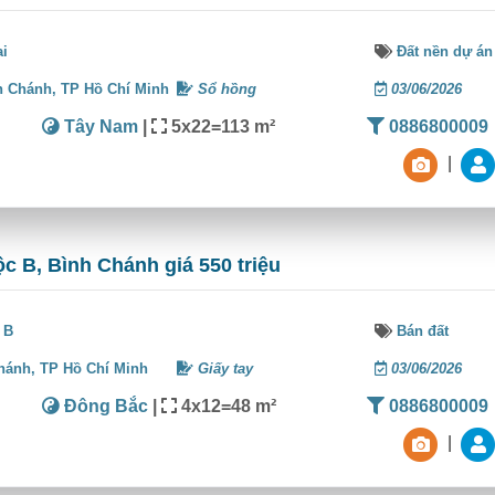
ai
Đất nền dự án
h Chánh,
TP Hồ Chí Minh
Sổ hồng
03/06/2026
Tây Nam
|
5x22=113 m²
0886800009
|
ộc B, Bình Chánh giá 550 triệu
 B
Bán đất
hánh,
TP Hồ Chí Minh
Giấy tay
03/06/2026
Đông Bắc
|
4x12=48 m²
0886800009
|