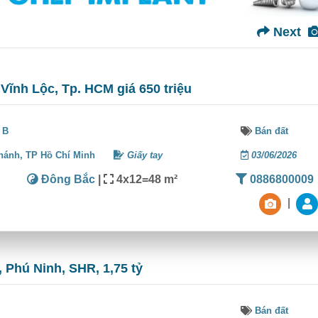
Next
 Vĩnh Lộc, Tp. HCM giá 650 triệu
 B
Bán đất
hánh,
TP Hồ Chí Minh
Giấy tay
03/06/2026
Đông Bắc
|
4x12=48 m²
0886800009
|
 Phú Ninh, SHR, 1,75 tỷ
Bán đất