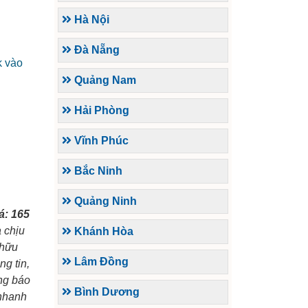
Hà Nội
Đà Nẵng
k vào
Quảng Nam
Hải Phòng
Vĩnh Phúc
Bắc Ninh
Quảng Ninh
á: 165
 chịu
Khánh Hòa
 hữu
Lâm Đồng
g tin,
ông báo
Bình Dương
 nhanh