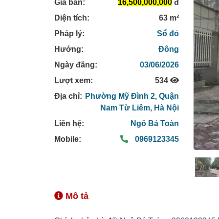
Giá bán:
16,500,000,000
đ
Diện tích:
63 m²
Pháp lý:
Sổ đỏ
Hướng:
Đông
Ngày đăng:
03/06/2026
Lượt xem:
534
Địa chỉ:
Phường Mỹ Đình 2,
Quận
Nam Từ Liêm,
Hà Nội
Liên hệ:
Ngô Bá Toàn
Mobile:
0969123345
Mô tả