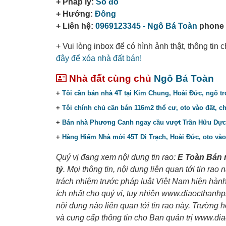
+ Pháp lý:
Sổ đỏ
+ Hướng:
Đông
+ Liên hệ:
0969123345 - Ngô Bá Toàn
phone -
+ Vui lòng inbox để có hình ảnh thật, thông tin
đây để xóa nhà đất bán!
Nhà đất cùng chủ
Ngô Bá Toàn
+
Tôi cần bán nhà 4T tại Kim Chung, Hoài Đức, ngõ t
+
Tôi chính chủ cần bán 116m2 thổ cư, oto vào đất, c
+
Bán nhà Phương Canh ngay cầu vượt Trần Hữu Dực,
+
Hàng Hiếm Nhà mới 45T Di Trạch, Hoài Đức, oto vào t
Quý vị đang xem nội dung tin rao:
E Toàn Bán 
tỷ
. Mọi thông tin, nội dung liên quan tới tin rao
trách nhiệm trước pháp luật Việt Nam hiện hà
ích nhất cho quý vị, tuy nhiên www.diaocthanh
nội dung nào liên quan tới tin rao này. Trường 
và cung cấp thông tin cho Ban quản trị www.d