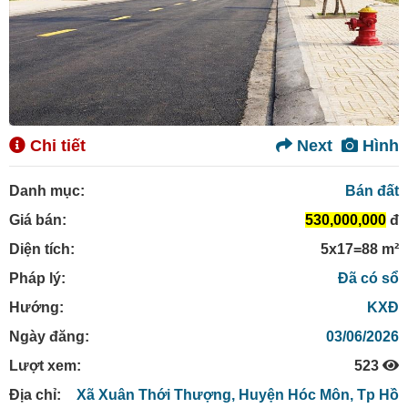
Chi tiết
Next
Hình
Danh mục:
Bán đất
Giá bán:
530,000,000
đ
Diện tích:
5x17=88 m²
Pháp lý:
Đã có sổ
Hướng:
KXĐ
Ngày đăng:
03/06/2026
Lượt xem:
523
Địa chỉ:
Xã Xuân Thới Thượng,
Huyện Hóc Môn,
Tp Hồ