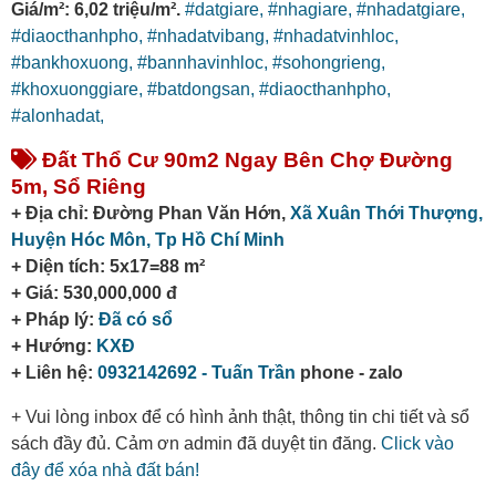
Giá/m²: 6,02 triệu/m².
#datgiare,
#nhagiare,
#nhadatgiare,
#diaocthanhpho,
#nhadatvibang,
#nhadatvinhloc,
#bankhoxuong,
#bannhavinhloc,
#sohongrieng,
#khoxuonggiare,
#batdongsan,
#diaocthanhpho,
#alonhadat,
Đất Thổ Cư 90m2 Ngay Bên Chợ Đường
5m, Sổ Riêng
+ Địa chỉ: Đường Phan Văn Hớn,
Xã Xuân Thới Thượng,
Huyện Hóc Môn,
Tp Hồ Chí Minh
+ Diện tích: 5x17=88 m²
+ Giá: 530,000,000 đ
+ Pháp lý:
Đã có sổ
+ Hướng:
KXĐ
+ Liên hệ:
0932142692 - Tuấn Trần
phone - zalo
+ Vui lòng inbox để có hình ảnh thật, thông tin chi tiết và sổ
sách đầy đủ. Cảm ơn admin đã duyệt tin đăng.
Click vào
đây để xóa nhà đất bán!