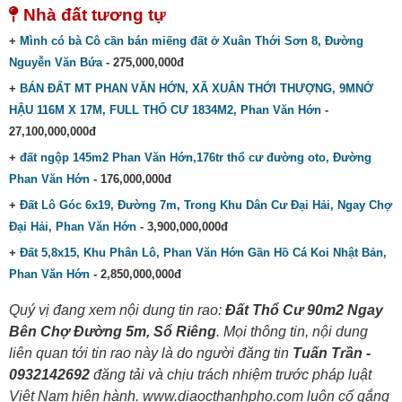
Nhà đất tương tự
+
Mình có bà Cô cần bán miếng đất ở Xuân Thới Sơn 8, Đường
Nguyễn Văn Bứa
- 275,000,000đ
+
BÁN ĐẤT MT PHAN VĂN HỚN, XÃ XUÂN THỚI THƯỢNG, 9MNỞ
HẬU 116M X 17M, FULL THỔ CƯ 1834M2, Phan Văn Hớn
-
27,100,000,000đ
+
đất ngộp 145m2 Phan Văn Hớn,176tr thổ cư đường oto, Đường
Phan Văn Hớn
- 176,000,000đ
+
Đất Lô Góc 6x19, Đường 7m, Trong Khu Dân Cư Đại Hải, Ngay Chợ
Đại Hải, Phan Văn Hớn
- 3,900,000,000đ
+
Đất 5,8x15, Khu Phân Lô, Phan Văn Hớn Gần Hồ Cá Koi Nhật Bản,
Phan Văn Hớn
- 2,850,000,000đ
Quý vị đang xem nội dung tin rao:
Đất Thổ Cư 90m2 Ngay
Bên Chợ Đường 5m, Sổ Riêng
. Mọi thông tin, nội dung
liên quan tới tin rao này là do người đăng tin
Tuấn Trần -
0932142692
đăng tải và chịu trách nhiệm trước pháp luật
Việt Nam hiện hành. www.diaocthanhpho.com luôn cố gắng