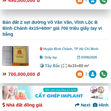
490,000,000
đ
|
Bán đất 2 xẹt đường Võ Văn Vân, Vĩnh Lộc B
Bình Chánh 4x15=60m² giá 700 triệu giấy tay vi
bằng
Huyện Bình Chánh,
TP Hồ Chí Minh
Giấy tay
03/06/2026
Tây Bắc
|
4x15=60 m²
700,000,000
đ
|
Nhà đất đồng giá
Next
Hình