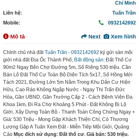
Chí Minh
Liên hệ:
Tuấn Trần
Mobile:
0932142692
Mô tả
Next
Xem hình
Chính chủ nhà đất
Tuấn Trần - 0932142692
ký gửi sàn môi
giới nhà đất Địa Ốc Thành Phố,
Bất động sản:
Đất Thổ Cư
90m2 Ngay Bên Chợ Đường 5m, Sổ Riêng 530 triệu. Cần
Bán Lô Đất Thổ Cư Toàn Bộ Diện Tích 5x17, Sổ Hồng Mới
Tách 2021, Đường Lớn 5m Nằm Trong Khu Dân Cư Hiện
Hữu, Cao Ráo Không Ngập Nước - Ngay Thị Trấn Đức
Hòa, Gần UBND, Gần Trường Cấp 2 - Cách Bệnh Viện Đa
Khoa 1km, Đi Ra Chợ Khoảng 5 Phút - Đất Không Bị Lộ
Giới, Xây Dựng Toàn Bộ - Thanh Toán Công Chứng Ngay +
Giá: 530 Triệu - Mong Gặp Khách Thiện Chí, Có Thương
Lượng Gặp A Tuấn Xem Đất - Miễn Tiếp Môi Giới, Quảng
Cáo
Mục đích sử dụng: Đất thổ cư. Giá bán: 530 triệu.