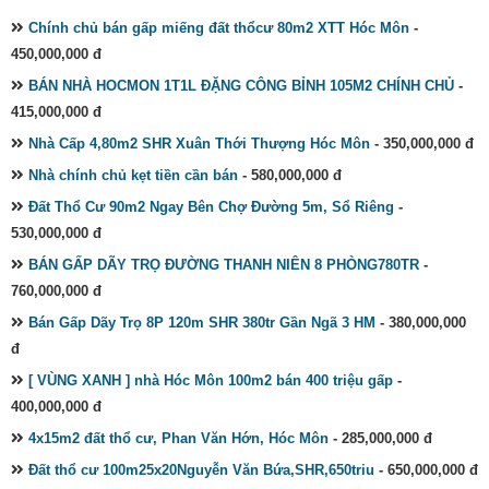
Chính chủ bán gấp miếng đất thổcư 80m2 XTT Hóc Môn
-
450,000,000 đ
BÁN NHÀ HOCMON 1T1L ĐẶNG CÔNG BỈNH 105M2 CHÍNH CHỦ
-
415,000,000 đ
Nhà Cấp 4,80m2 SHR Xuân Thới Thượng Hóc Môn
- 350,000,000 đ
Nhà chính chủ kẹt tiền cần bán
- 580,000,000 đ
Đất Thổ Cư 90m2 Ngay Bên Chợ Đường 5m, Sổ Riêng
-
530,000,000 đ
BÁN GẤP DÃY TRỌ ĐƯỜNG THANH NIÊN 8 PHÒNG780TR
-
760,000,000 đ
Bán Gấp Dãy Trọ 8P 120m SHR 380tr Gần Ngã 3 HM
- 380,000,000
đ
[ VÙNG XANH ] nhà Hóc Môn 100m2 bán 400 triệu gấp
-
400,000,000 đ
4x15m2 đất thổ cư, Phan Văn Hớn, Hóc Môn
- 285,000,000 đ
Đất thổ cư 100m25x20Nguyễn Văn Bứa,SHR,650triu
- 650,000,000 đ