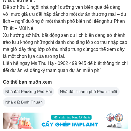
Nhà điều hành.
Để sở hữu 1 ngôi nhà nghỉ dưỡng ven biển quá dễ dàng
với mức giá ưu đãi hấp dẫncho một dự án thương mại – du
lịch – nghĩ dưỡng ở một thành phố biển nổi tiếngnhư Phan
Thiết – Mũi Né.
Xu hướng sở hữu bất động sản du lịch biển đang trở thành
trào lưu không nhữngchỉ dành cho tầng lớp có thu nhập cao
mà giờ đây tầng lớp có thu nhập trung củngcó thể xem đây
là một chọn lựa của tương lai.
Liên hệ ngay Ms Thu Hạ - 0902 499 945 để biết thông tin chi
tiết dự án và đăngký tham quan dự án miễn phí
Có thể bạn muốn xem
Nhà đất Phường Phú Hài
Nhà đất Thành phố Phan Thiết
Nhà đất Bình Thuận