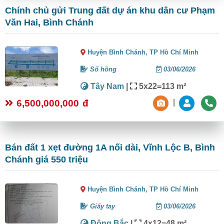
Chính chủ gửi Trung đất dự án khu dân cư Phạm
Văn Hai, Bình Chánh
Huyện Bình Chánh,
TP Hồ Chí Minh
Sổ hồng
03/06/2026
Tây Nam
|
5x22=113 m²
6,500,000,000
đ
|
Bán đất 1 xẹt đường 1A nối dài, Vĩnh Lộc B, Bình
Chánh giá 550 triệu
Huyện Bình Chánh,
TP Hồ Chí Minh
Giấy tay
03/06/2026
Đông Bắc
|
4x12=48 m²