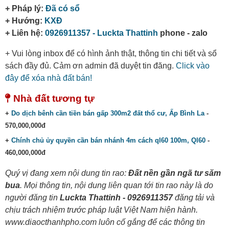
+ Pháp lý:
Đã có sổ
+ Hướng:
KXĐ
+ Liên hệ:
0926911357 - Luckta Thattinh
phone - zalo
+ Vui lòng inbox để có hình ảnh thật, thông tin chi tiết và sổ
sách đầy đủ. Cảm ơn admin đã duyệt tin đăng.
Click vào
đây để xóa nhà đất bán!
Nhà đất tương tự
+
Do dịch bênh cần tiền bán gấp 300m2 đất thổ cư, Ấp Bình La
-
570,000,000đ
+
Chính chủ ủy quyền cần bán nhánh 4m cách ql60 100m, Ql60
-
460,000,000đ
Quý vị đang xem nội dung tin rao:
Đất nền gần ngã tư săm
bua
. Mọi thông tin, nội dung liên quan tới tin rao này là do
người đăng tin
Luckta Thattinh - 0926911357
đăng tải và
chịu trách nhiệm trước pháp luật Việt Nam hiện hành.
www.diaocthanhpho.com luôn cố gắng để các thông tin