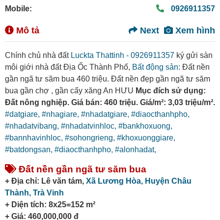
Mobile:
0926911357
Mô tả
Next
Xem hình
Chính chủ nhà đất
Luckta Thattinh - 0926911357
ký gửi sàn
môi giới nhà đất Địa Ốc Thành Phố,
Bất động sản:
Đất nền
gần ngã tư săm bua 460 triệu. Đất nền đẹp gần ngã tư săm
bua gần chợ , gần cấy xăng An HƯU
Mục đích sử dụng:
Đất nông nghiệp. Giá bán: 460 triệu. Giá/m²: 3,03 triệu/m².
#datgiare,
#nhagiare,
#nhadatgiare,
#diaocthanhpho,
#nhadatvibang,
#nhadatvinhloc,
#bankhoxuong,
#bannhavinhloc,
#sohongrieng,
#khoxuonggiare,
#batdongsan,
#diaocthanhpho,
#alonhadat,
Đất nền gần ngã tư săm bua
+ Địa chỉ: Lê văn tám,
Xã Lương Hòa,
Huyện Châu
Thành,
Trà Vinh
+ Diện tích: 8x25=152 m²
+ Giá: 460,000,000 đ