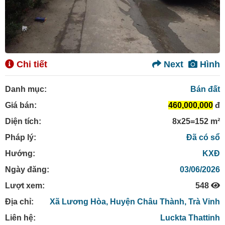
Chi tiết
Next
Hình
Danh mục:
Bán đất
Giá bán:
460,000,000
đ
Diện tích:
8x25=152 m²
Pháp lý:
Đã có sổ
Hướng:
KXĐ
Ngày đăng:
03/06/2026
Lượt xem:
548
Địa chỉ:
Xã Lương Hòa,
Huyện Châu Thành,
Trà Vinh
Liên hệ:
Luckta Thattinh