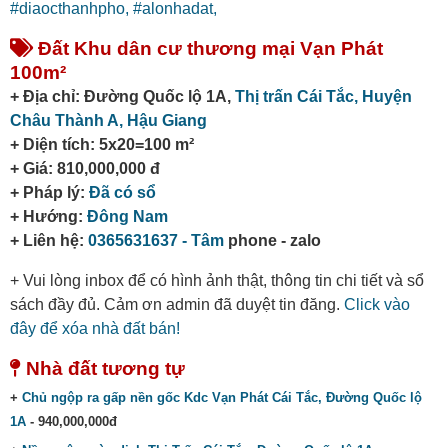
#diaocthanhpho,
#alonhadat,
Đất Khu dân cư thương mại Vạn Phát
100m²
+ Địa chỉ: Đường Quốc lộ 1A,
Thị trấn Cái Tắc,
Huyện
Châu Thành A,
Hậu Giang
+ Diện tích: 5x20=100 m²
+ Giá: 810,000,000 đ
+ Pháp lý:
Đã có sổ
+ Hướng:
Đông Nam
+ Liên hệ:
0365631637 - Tâm
phone - zalo
+ Vui lòng inbox để có hình ảnh thật, thông tin chi tiết và sổ
sách đầy đủ. Cảm ơn admin đã duyệt tin đăng.
Click vào
đây để xóa nhà đất bán!
Nhà đất tương tự
+
Chủ ngộp ra gấp nền gốc Kdc Vạn Phát Cái Tắc, Đường Quốc lộ
1A
- 940,000,000đ