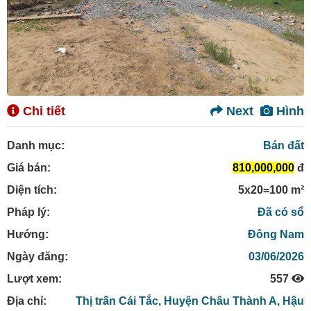
Chi tiết
Next
Hình
Danh mục:
Bán đất
Giá bán:
810,000,000
đ
Diện tích:
5x20=100 m²
Pháp lý:
Đã có sổ
Hướng:
Đông Nam
Ngày đăng:
03/06/2026
Lượt xem:
557
Địa chỉ:
Thị trấn Cái Tắc,
Huyện Châu Thành A,
Hậu