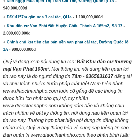
+
Nền ngộp mùa dịch Thị Trấn Cái Tắc, Đường Quốc lộ 1A
-
940,000,000đ
+
Đất14157m gần nga 3 cai tắc, Ql1a
- 1,100,000,000đ
+
Khu dân cư Vạn Phát Đất Huyện Châu Thành A 165m2, Số 13
-
2,000,000,000đ
+
Chính chủ kẹt tiền cần bán nền vạn phát cái tắc, Đường Quốc lộ
1A
- 900,000,000đ
Quý vị đang xem nội dung tin rao:
Đất Khu dân cư thương
mại Vạn Phát 100m²
. Mọi thông tin, nội dung liên quan tới
tin rao này là do người đăng tin
Tâm - 0365631637
đăng tải
và chịu trách nhiệm trước pháp luật Việt Nam hiện hành.
www.diaocthanhpho.com luôn cố gắng để các thông tin
được hữu ích nhất cho quý vị, tuy nhiên
www.diaocthanhpho.com không đảm bảo và không chịu
trách nhiệm về bất kỳ thông tin, nội dung nào liên quan tới
tin rao này. Trường hợp phát hiện nội dung tin đăng không
chính xác, Quý vị hãy thông báo và cung cấp thông tin cho
Ban quản trị www.diaocthanhpho.com theo phần bình luận