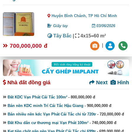
Huyện Bình Chánh,
TP Hồ Chí Minh
Giấy tay
03/06/2026
Tây Bắc
|
4x15=60 m²
700,000,000
đ
|
Nhà đất đồng giá
Next
Hình
Đất KDC Vạn Phát Cái Tắc 100m²
- 800,000,000 đ
Bán nền KDC minh Trí Cái Tắc Hậu Giang
- 900,000,000 đ
Bán nhiều nền kdc Vạn Phát Cái Tắc chỉ từ 720tr
- 720,000,000 đ
Đất Khu dân cư thương mại Vạn Phát 100m²
- 740,000,000 đ
Kẹt tiền chốt gấp nền Vạn Phát Cái Tắc chỉ 699tr
- 699,000,000 đ