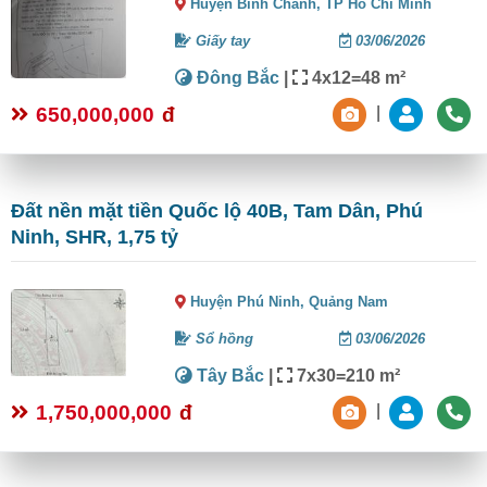
Huyện Bình Chánh,
TP Hồ Chí Minh
Giấy tay
03/06/2026
Đông Bắc
|
4x12=48 m²
650,000,000
đ
|
Đất nền mặt tiền Quốc lộ 40B, Tam Dân, Phú
Ninh, SHR, 1,75 tỷ
Huyện Phú Ninh,
Quảng Nam
Sổ hồng
03/06/2026
Tây Bắc
|
7x30=210 m²
1,750,000,000
đ
|