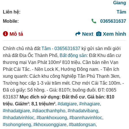
Giang
Liên hệ:
Tâm
Mobile:
0365631637
Mô tả
Next
Xem hình
Chính chủ nhà đất
Tâm - 0365631637
ký gửi sàn môi giới
nhà đất Địa Ốc Thành Phố,
Bất động sản:
Đất Khu dân cư
thương mại Vạn Phát 100m² 810 triệu. Cần bán nền Vạn
Phát Cái Tắc. - Nền Lock K, Hướng Đông nam. - Tiện ích
xung quanh: Cách khu công Nghiệp Tân Phú Thạnh 3km,
Trường học cấp 1-3 vài trăm mét. Chợ mới Cái Tắc 100m. -
Đã có giấy: Sổ hồng. - Giá: 810Tr, buông đuôi. ĐT: 0365
631637
Mục đích sử dụng: Đất thổ cư. Giá bán: 810
triệu. Giá/m²: 8,1 triệu/m².
#datgiare,
#nhagiare,
#nhadatgiare,
#diaocthanhpho,
#nhadatvibang,
#nhadatvinhloc,
#bankhoxuong,
#bannhavinhloc,
#sohongrieng,
#khoxuonggiare,
#batdongsan,