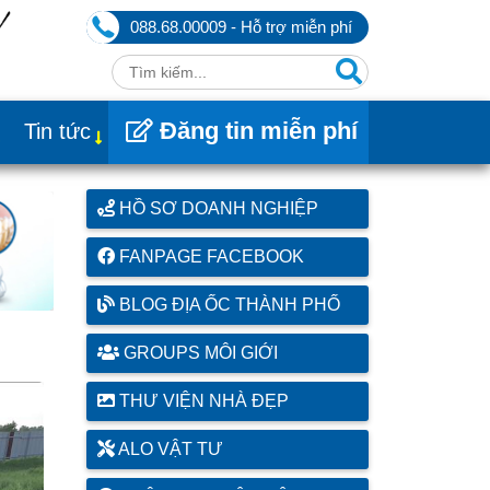
088.68.00009 - Hỗ trợ miễn phí
Đăng tin miễn phí
Tin tức
HỒ SƠ DOANH NGHIỆP
FANPAGE FACEBOOK
BLOG ĐỊA ỐC THÀNH PHỐ
GROUPS MÔI GIỚI
THƯ VIỆN NHÀ ĐẸP
ALO VẬT TƯ