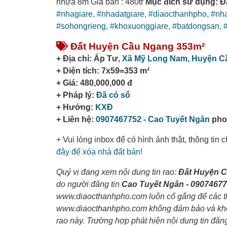
nhựa 8m Giá bán : 480tr
Mục đích sử dụng: Đất
#nhagiare,
#nhadatgiare,
#diaocthanhpho,
#nh
#sohongrieng,
#khoxuonggiare,
#batdongsan,
Đất Huyện Cầu Ngang 353m²
+ Địa chỉ: Ấp Tư,
Xã Mỹ Long Nam,
Huyện C
+ Diện tích: 7x59=353 m²
+ Giá: 480,000,000 đ
+ Pháp lý:
Đã có sổ
+ Hướng:
KXĐ
+ Liên hệ:
0907467752 - Cao Tuyết Ngân
phon
+ Vui lòng inbox để có hình ảnh thật, thông tin
đây để xóa nhà đất bán!
Quý vị đang xem nội dung tin rao:
Đất Huyện 
do người đăng tin
Cao Tuyết Ngân - 0907467
www.diaocthanhpho.com luôn cố gắng để các thô
www.diaocthanhpho.com không đảm bảo và không 
rao này. Trường hợp phát hiện nội dung tin đăn