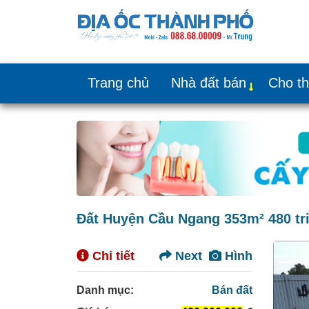
Trang chủ
Nhà đất bán
Cho t
Đất Huyện Cầu Ngang 353m² 480 tr
Chi tiết
Next
Hình
Danh mục:
Bán đất