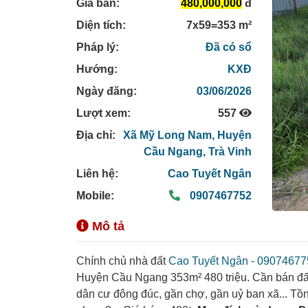
Giá bán:
480,000,000
đ
Diện tích:
7x59=353 m²
Pháp lý:
Đã có sổ
Hướng:
KXĐ
Ngày đăng:
03/06/2026
Lượt xem:
557
Địa chỉ:
Xã Mỹ Long Nam,
Huyện
Cầu Ngang,
Trà Vinh
Liên hệ:
Cao Tuyết Ngân
Mobile:
0907467752
Mô tả
Chính chủ nhà đất
Cao Tuyết Ngân - 09074677
Huyện Cầu Ngang 353m² 480 triệu. Cần bán đất
dân cư đông đúc, gần chợ, gần uỷ ban xã... Tồng