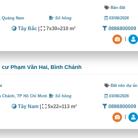
Bán đất
,
Quảng Nam
Sổ hồng
03/06/2026
Tây Bắc
|
7x30=210 m²
0886800009
|
n cư Phạm Văn Hai, Bình Chánh
ai
Đất nền dự án
h Chánh,
TP Hồ Chí Minh
Sổ hồng
03/06/2026
Tây Nam
|
5x22=113 m²
0886800009
|