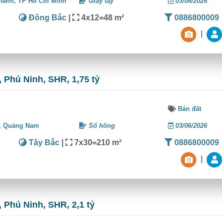
hánh,
TP Hồ Chí Minh
Giấy tay
03/06/2026
Đông Bắc
|
4x12=48 m²
0886800009
|
 Phú Ninh, SHR, 1,75 tỷ
Bán đất
,
Quảng Nam
Sổ hồng
03/06/2026
Tây Bắc
|
7x30=210 m²
0886800009
|
 Phú Ninh, SHR, 2,1 tỷ