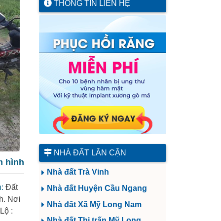
THÔNG TIN LIÊN HỆ
NHÀ ĐẤT LÂN CẬN
 hình
Nhà đất Trà Vinh
:
Đất
Nhà đất Huyện Cầu Ngang
h. Nơi
Nhà đất Xã Mỹ Long Nam
Lộ :
Nhà đất Thị trấn Mỹ Long