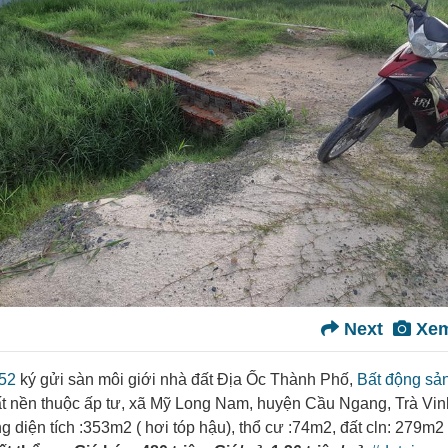
Next
Xem
52
ký gửi sàn môi giới nhà đất Địa Ốc Thành Phố,
Bất động sản
 nền thuộc ấp tư, xã Mỹ Long Nam, huyện Cầu Ngang, Trà Vin
 diện tích :353m2 ( hơi tóp hậu), thổ cư :74m2, đất cln: 279m2 