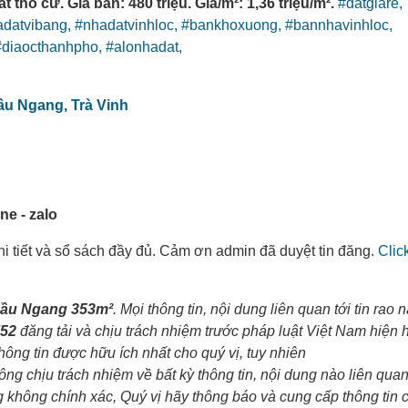
 thổ cư. Giá bán: 480 triệu. Giá/m²: 1,36 triệu/m².
#datgiare,
adatvibang,
#nhadatvinhloc,
#bankhoxuong,
#bannhavinhloc,
#diaocthanhpho,
#alonhadat,
ầu Ngang,
Trà Vinh
e - zalo
 chi tiết và sổ sách đầy đủ. Cảm ơn admin đã duyệt tin đăng.
Clic
Cầu Ngang 353m²
. Mọi thông tin, nội dung liên quan tới tin rao n
752
đăng tải và chịu trách nhiệm trước pháp luật Việt Nam hiện 
ng tin được hữu ích nhất cho quý vị, tuy nhiên
chịu trách nhiệm về bất kỳ thông tin, nội dung nào liên quan t
g không chính xác, Quý vị hãy thông báo và cung cấp thông tin 