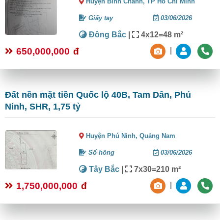
Huyện Bình Chánh,
TP Hồ Chí Minh
Giấy tay
03/06/2026
Đông Bắc
|
4x12=48 m²
650,000,000
đ
|
Đất nền mặt tiền Quốc lộ 40B, Tam Dân, Phú
Ninh, SHR, 1,75 tỷ
Huyện Phú Ninh,
Quảng Nam
Sổ hồng
03/06/2026
Tây Bắc
|
7x30=210 m²
1,750,000,000
đ
|