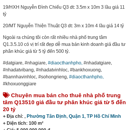
19/HXH Nguyễn Đình Chiểu Q3 dt: 3.5m x 10m 3 lầu giá 11
tỷ
20/MT Nguyễn Thiện Thuật Q3 dt: 3m x 10m 4 lầu giá 14 tỷ
Ngoài ra chúng tôi còn rất nhiều nhà phố trung tâm
Q1.3.5.10 có vị trí rất đẹp dễ mua bán kinh doanh giá đầu tư
phân khúc giá từ 5 tỷ đến 500 tỷ.
#datgiare, #nhagiare,
#diaocthanhpho,
#nhadatgiare,
#nhadatvibang, #nhadatvinhloc, #bankhoxuong,
#bannhavinhloc, #sohongrieng,
#diaocthanhpho,
#khoxuonggiare
Chuyên mua bán cho thuê nhà phố trung
tâm Q13510 giá đầu tư phân khúc giá từ 5 đến
20 tỷ
+ Địa chỉ: ,
Phường Tân Định,
Quận 1,
TP Hồ Chí Minh
+ Diện tích: 100 m²