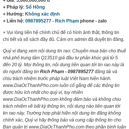
+ Giá: 5,000,000,000 đ
+ Pháp lý:
Sổ Hồng
+ Hướng:
Không xác định
+ Liên hệ:
0987895277 - Rich Phạm
phone - zalo
+ Vui lòng liên hệ chính chủ để có hình ảnh thật, thông tin
chi tiết và sổ sách đầy đủ. Cảm ơn admin đã duyệt tin đăng.
Quý vị đang xem nội dung tin rao: Chuyên mua bán cho thuê
nhà phố trung tâm Q13510 giá đầu tư phân khúc giá từ 5
đến 20 tỷ. Mọi thông tin, nội dung liên quan tới tin rao này là
do người đăng tin
Rich Phạm - 0987895277
đăng tải và
chịu trách nhiệm trước pháp luật Việt Nam hiện hành.
www.DiaOcThanhPho.com luôn cố gắng để các thông tin
được hữu ích nhất cho quý vị, tuy nhiên
www.DiaOcThanhPho.com không đảm bảo và không chịu
trách nhiệm về bất kỳ thông tin, nội dung nào liên quan tới
tin rao này. Trường hợp phát hiện nội dung tin đăng không
chính xác, Quý vị hãy thông báo và cung cấp thông tin cho
Ban quản trị www.DiaOcThanhPho.com theo phần bình luận