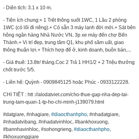
- Diện tích: 3.1 x 10 m.
- Tiện ích chung:+ 1 Trệt thông suốt 1WC, 1 Lầu 2 phòng
1WC (có lối đi riêng).+ Có sẵn 3 máy lạnh đời mới.+ Sát bên
hông ngân hàng Nhà Nước VN, 3p xe máy đến chợ Bến
Thành.+ Vị trí đẹp, trung tâm Q1, khu phố sầm uất, giao
thông thuận lợi.+ Thích hợp để ở, kinh doanh, buôn bán,...
- Giá thuê: 13.8tr/ tháng.Cọc 2 Trả 1 HH1/2 + 2 Triệu thưởng
chốt trước 5/5.
- Liên hệ: Quỳnh - 0909845125 hoặc Phúc - 0933122228.
CHI TIẾT : htt ://alodatviet.com/cho-thue-gap-nha-dep-tai-
trung-tam-quan-1-tp-ho-chi-minh-j139079.html
#datgiare, #nhagiare,
#diaocthanhpho,
#nhadatgiare,
#nhadatvibang, #nhadatvinhloc, #bankhoxuong,
#bannhavinhloc, #sohongrieng,
#diaocthanhpho,
#khoxuonggiare