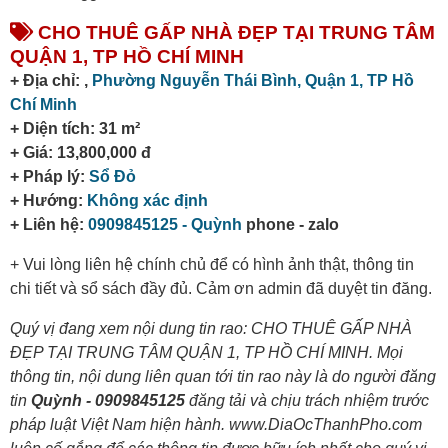
CHO THUÊ GẤP NHÀ ĐẸP TẠI TRUNG TÂM
QUẬN 1, TP HỒ CHÍ MINH
+ Địa chỉ: ,
Phường Nguyễn Thái Bình,
Quận 1,
TP Hồ
Chí Minh
+ Diện tích: 31 m²
+ Giá: 13,800,000 đ
+ Pháp lý:
Sổ Đỏ
+ Hướng:
Không xác định
+ Liên hệ:
0909845125 - Quỳnh
phone - zalo
+ Vui lòng liên hệ chính chủ để có hình ảnh thật, thông tin
chi tiết và sổ sách đầy đủ. Cảm ơn admin đã duyệt tin đăng.
Quý vị đang xem nội dung tin rao: CHO THUÊ GẤP NHÀ
ĐẸP TẠI TRUNG TÂM QUẬN 1, TP HỒ CHÍ MINH. Mọi
thông tin, nội dung liên quan tới tin rao này là do người đăng
tin
Quỳnh - 0909845125
đăng tải và chịu trách nhiệm trước
pháp luật Việt Nam hiện hành. www.DiaOcThanhPho.com