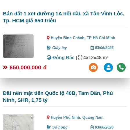
Bán đất 1 xẹt đường 1A nối dài, xã Tân Vĩnh Lộc,
Tp. HCM giá 650 triệu
Huyện Bình Chánh,
TP Hồ Chí Minh
Giấy tay
03/06/2026
Đông Bắc
|
4x12=48 m²
650,000,000
đ
|
Đất nền mặt tiền Quốc lộ 40B, Tam Dân, Phú
Ninh, SHR, 1,75 tỷ
Huyện Phú Ninh,
Quảng Nam
Sổ hồng
03/06/2026