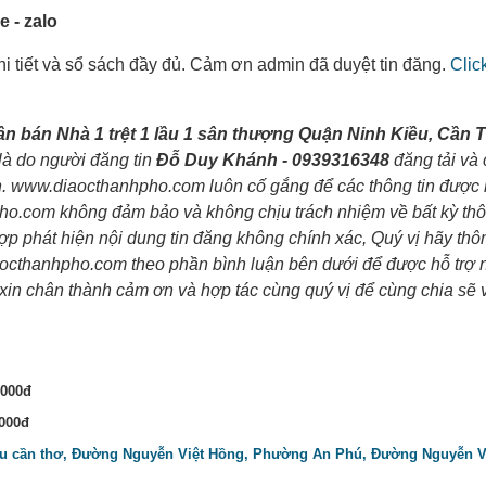
 - zalo
 chi tiết và sổ sách đầy đủ. Cảm ơn admin đã duyệt tin đăng.
Clic
n bán Nhà 1 trệt 1 lầu 1 sân thượng Quận Ninh Kiều, Cần 
 là do người đăng tin
Đỗ Duy Khánh - 0939316348
đăng tải và 
nh. www.diaocthanhpho.com luôn cố gắng để các thông tin được
pho.com không đảm bảo và không chịu trách nhiệm về bất kỳ thôn
hợp phát hiện nội dung tin đăng không chính xác, Quý vị hãy th
iaocthanhpho.com theo phần bình luận bên dưới để được hỗ trợ
xin chân thành cảm ơn và hợp tác cùng quý vị để cùng chia sẽ
,000đ
,000đ
 kiều cần thơ, Đường Nguyễn Việt Hồng, Phường An Phú, Đường Nguyễn V