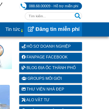
088.68.00009 - Hỗ trợ miễn phí
Đăng tin miễn phí
Tin tức
HỒ SƠ DOANH NGHIỆP
FANPAGE FACEBOOK
BLOG ĐỊA ỐC THÀNH PHỐ
GROUPS MÔI GIỚI
THƯ VIỆN NHÀ ĐẸP
ALO VẬT TƯ