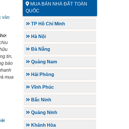
MUA BÁN NHÀ ĐẤT TOÀN
QUỐC
k vào
TP Hồ Chí Minh
Thơ
.
Hà Nội
chịu
Đà Nẵng
 hữu
g tin,
Quảng Nam
ông báo
 nhanh
Hải Phòng
 và mua
Vĩnh Phúc
Bắc Ninh
Quảng Ninh
iệt
Khánh Hòa