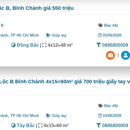
ộc B, Bình Chánh giá 550 triệu
 B
Bán đất
hánh,
TP Hồ Chí Minh
Giấy tay
03/06/2026
Đông Bắc
|
4x12=48 m²
0886800009
|
Lộc B Bình Chánh 4x15=60m² giá 700 triệu giấy tay v
Bán đất
hánh,
TP Hồ Chí Minh
Giấy tay
03/06/2026
Tây Bắc
|
4x15=60 m²
0886800009