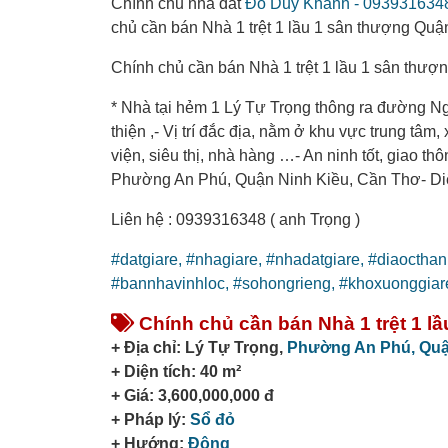
Chính chủ nhà đất
Đỗ Duy Khánh - 093931634
chủ cần bán Nhà 1 trệt 1 lầu 1 sân thượng Quậ
Chính chủ cần bán Nhà 1 trệt 1 lầu 1 sân thư
* Nhà tại hẻm 1 Lý Tự Trọng thông ra đường N
thiện ,- Vị trí đắc địa, nằm ở khu vực trung tâ
viện, siêu thị, nhà hàng …- An ninh tốt, giao t
Phường An Phú, Quận Ninh Kiều, Cần Thơ- Diện 
Liên hệ : 0939316348 ( anh Trọng )
#datgiare,
#nhagiare,
#nhadatgiare,
#diaoctha
#bannhavinhloc,
#sohongrieng,
#khoxuonggiar
Chính chủ cần bán Nhà 1 trệt 1 l
+ Địa chỉ: Lý Tự Trọng,
Phường An Phú,
Quậ
+ Diện tích: 40 m²
+ Giá: 3,600,000,000 đ
+ Pháp lý:
Sổ đỏ
+ Hướng:
Đông