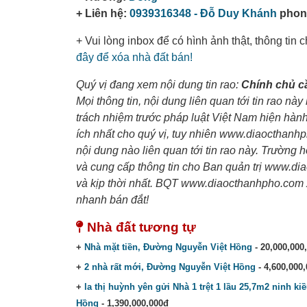
+ Liên hệ:
0939316348 - Đỗ Duy Khánh
phone
+ Vui lòng inbox để có hình ảnh thật, thông tin
đây để xóa nhà đất bán!
Quý vị đang xem nội dung tin rao:
Chính chủ cầ
Mọi thông tin, nội dung liên quan tới tin rao này
trách nhiệm trước pháp luật Việt Nam hiện hà
ích nhất cho quý vị, tuy nhiên www.diaocthanh
nội dung nào liên quan tới tin rao này. Trường 
và cung cấp thông tin cho Ban quản trị www.d
và kịp thời nhất. BQT www.diaocthanhpho.com 
nhanh bán đắt!
Nhà đất tương tự
+
Nhà mặt tiền, Đường Nguyễn Việt Hồng
- 20,000,000
+
2 nhà rất mới, Đường Nguyễn Việt Hồng
- 4,600,000
+
la thị huỳnh yên gửi Nhà 1 trệt 1 lầu 25,7m2 ninh
Hồng
- 1,390,000,000đ