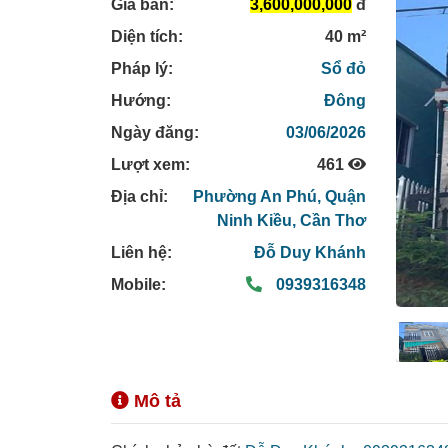
Giá bán:
3,600,000,000
đ
Diện tích:
40 m²
Pháp lý:
Sổ đỏ
Hướng:
Đông
Ngày đăng:
03/06/2026
Lượt xem:
461
Địa chỉ:
Phường An Phú,
Quận
Ninh Kiều,
Cần Thơ
Liên hệ:
Đỗ Duy Khánh
Mobile:
0939316348
Mô tả