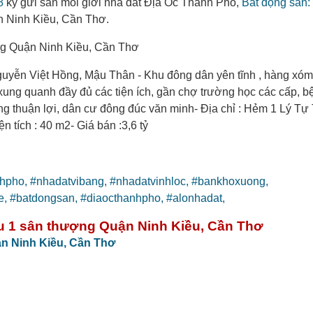
8
ký gửi sàn môi giới nhà đất Địa Ốc Thành Phố,
Bất động sản:
n Ninh Kiều, Cần Thơ.
ợng Quận Ninh Kiều, Cần Thơ
guyễn Việt Hồng, Mậu Thân - Khu đông dân yên tĩnh , hàng xóm
m, xung quanh đầy đủ các tiện ích, gần chợ trường học các cấp, b
hông thuận lợi, dân cư đông đúc văn minh- Địa chỉ : Hẻm 1 Lý Tự
tích : 40 m2- Giá bán :3,6 tỷ
nhpho,
#nhadatvibang,
#nhadatvinhloc,
#bankhoxuong,
e,
#batdongsan,
#diaocthanhpho,
#alonhadat,
ầu 1 sân thượng Quận Ninh Kiều, Cần Thơ
n Ninh Kiều,
Cần Thơ