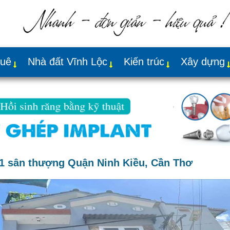
huê
Nhà đất Vĩnh Lộc
Kiến trúc
Xây dựng
u 1 sân thượng Quận Ninh Kiều, Cần Thơ