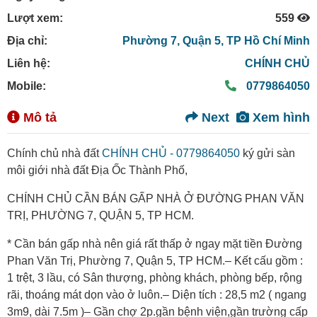
Lượt xem:
559
Địa chỉ:
Phường 7,
Quận 5,
TP Hồ Chí Minh
Liên hệ:
CHÍNH CHỦ
Mobile:
0779864050
Mô tả
Next
Xem hình
Chính chủ nhà đất
CHÍNH CHỦ - 0779864050
ký gửi sàn
môi giới nhà đất Địa Ốc Thành Phố,
CHÍNH CHỦ CẦN BÁN GẤP NHÀ Ở ĐƯỜNG PHAN VĂN
TRỊ, PHƯỜNG 7, QUẬN 5, TP HCM.
* Cần bán gấp nhà nên giá rất thấp ở ngay mặt tiền Đường
Phan Văn Trị, Phường 7, Quận 5, TP HCM.– Kết cấu gồm :
1 trệt, 3 lầu, có Sân thượng, phòng khách, phòng bếp, rộng
rãi, thoáng mát dọn vào ở luôn.– Diện tích : 28,5 m2 ( ngang
3m9, dài 7.5m )– Gần chợ 2p.gần bệnh viện,gần trường cấp