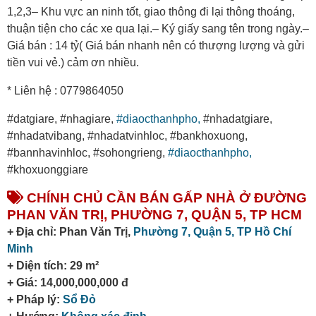
1,2,3– Khu vực an ninh tốt, giao thông đi lại thông thoáng,
thuận tiện cho các xe qua lại.– Ký giấy sang tên trong ngày.–
Giá bán : 14 tỷ( Giá bán nhanh nên có thượng lượng và gửi
tiền vui vẻ.) cảm ơn nhiều.
* Liên hệ : 0779864050
#datgiare, #nhagiare,
#diaocthanhpho,
#nhadatgiare,
#nhadatvibang, #nhadatvinhloc, #bankhoxuong,
#bannhavinhloc, #sohongrieng,
#diaocthanhpho,
#khoxuonggiare
CHÍNH CHỦ CẦN BÁN GẤP NHÀ Ở ĐƯỜNG
PHAN VĂN TRỊ, PHƯỜNG 7, QUẬN 5, TP HCM
+ Địa chỉ: Phan Văn Trị,
Phường 7,
Quận 5,
TP Hồ Chí
Minh
+ Diện tích: 29 m²
+ Giá: 14,000,000,000 đ
+ Pháp lý:
Sổ Đỏ