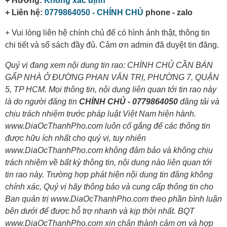
+ Hướng:
Không xác định
+ Liên hệ:
0779864050 - CHÍNH CHỦ
phone - zalo
+ Vui lòng liên hệ chính chủ để có hình ảnh thật, thông tin
chi tiết và sổ sách đầy đủ. Cảm ơn admin đã duyệt tin đăng.
Quý vị đang xem nội dung tin rao: CHÍNH CHỦ CẦN BÁN
GẤP NHÀ Ở ĐƯỜNG PHAN VĂN TRỊ, PHƯỜNG 7, QUẬN
5, TP HCM. Mọi thông tin, nội dung liên quan tới tin rao này
là do người đăng tin
CHÍNH CHỦ - 0779864050
đăng tải và
chịu trách nhiệm trước pháp luật Việt Nam hiện hành.
www.DiaOcThanhPho.com luôn cố gắng để các thông tin
được hữu ích nhất cho quý vị, tuy nhiên
www.DiaOcThanhPho.com không đảm bảo và không chịu
trách nhiệm về bất kỳ thông tin, nội dung nào liên quan tới
tin rao này. Trường hợp phát hiện nội dung tin đăng không
chính xác, Quý vị hãy thông báo và cung cấp thông tin cho
Ban quản trị www.DiaOcThanhPho.com theo phần bình luận
bên dưới để được hỗ trợ nhanh và kịp thời nhất. BQT
www.DiaOcThanhPho.com xin chân thành cảm ơn và hợp