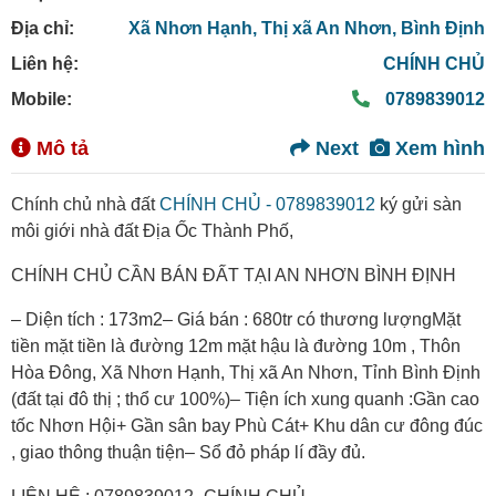
Địa chỉ:
Xã Nhơn Hạnh,
Thị xã An Nhơn,
Bình Định
Liên hệ:
CHÍNH CHỦ
Mobile:
0789839012
Mô tả
Next
Xem hình
Chính chủ nhà đất
CHÍNH CHỦ - 0789839012
ký gửi sàn
môi giới nhà đất Địa Ốc Thành Phố,
CHÍNH CHỦ CẦN BÁN ĐẤT TẠI AN NHƠN BÌNH ĐỊNH
– Diện tích : 173m2– Giá bán : 680tr có thương lượngMặt
tiền mặt tiền là đường 12m mặt hậu là đường 10m , Thôn
Hòa Đông, Xã Nhơn Hạnh, Thị xã An Nhơn, Tỉnh Bình Định
(đất tại đô thị ; thổ cư 100%)– Tiện ích xung quanh :Gần cao
tốc Nhơn Hội+ Gần sân bay Phù Cát+ Khu dân cư đông đúc
, giao thông thuận tiện– Sổ đỏ pháp lí đầy đủ.