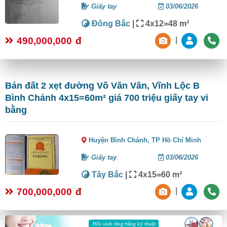
Giấy tay
03/06/2026
Đông Bắc
|
4x12=48 m²
490,000,000
đ
|
Bán đất 2 xẹt đường Võ Văn Vân, Vĩnh Lộc B
Bình Chánh 4x15=60m² giá 700 triệu giấy tay vi
bằng
Huyện Bình Chánh,
TP Hồ Chí Minh
Giấy tay
03/06/2026
Tây Bắc
|
4x15=60 m²
700,000,000
đ
|