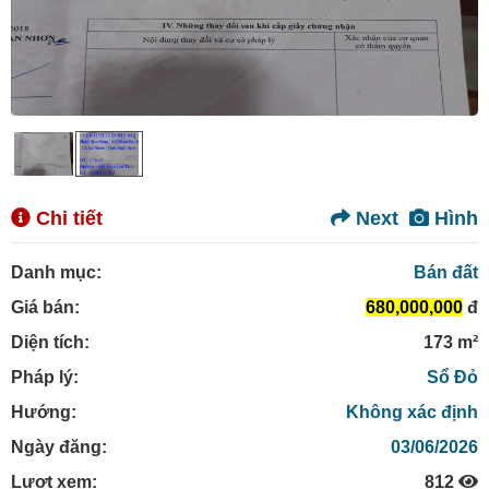
Chi tiết
Next
Hình
Danh mục:
Bán đất
Giá bán:
680,000,000
đ
Diện tích:
173 m²
Pháp lý:
Sổ Đỏ
Hướng:
Không xác định
Ngày đăng:
03/06/2026
Lượt xem:
812