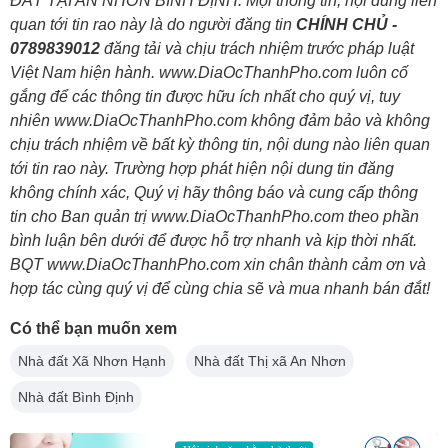
ĐẤT TẠI AN NHƠN BÌNH ĐỊNH. Mọi thông tin, nội dung liên
quan tới tin rao này là do người đăng tin
CHÍNH CHỦ -
0789839012
đăng tải và chịu trách nhiệm trước pháp luật
Việt Nam hiện hành. www.DiaOcThanhPho.com luôn cố
gắng để các thông tin được hữu ích nhất cho quý vị, tuy
nhiên www.DiaOcThanhPho.com không đảm bảo và không
chịu trách nhiệm về bất kỳ thông tin, nội dung nào liên quan
tới tin rao này. Trường hợp phát hiện nội dung tin đăng
không chính xác, Quý vị hãy thông báo và cung cấp thông
tin cho Ban quản trị www.DiaOcThanhPho.com theo phần
bình luận bên dưới để được hỗ trợ nhanh và kịp thời nhất.
BQT www.DiaOcThanhPho.com xin chân thành cảm ơn và
hợp tác cùng quý vị để cùng chia sẽ và mua nhanh bán đắt!
Có thể bạn muốn xem
Nhà đất Xã Nhơn Hạnh
Nhà đất Thị xã An Nhơn
Nhà đất Bình Định