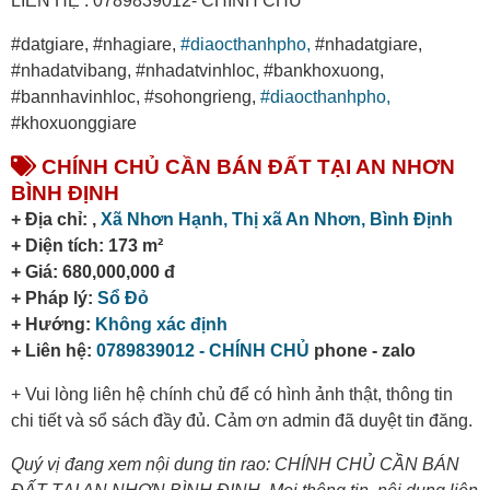
LIÊN HỆ : 0789839012- CHÍNH CHỦ
#datgiare, #nhagiare,
#diaocthanhpho,
#nhadatgiare,
#nhadatvibang, #nhadatvinhloc, #bankhoxuong,
#bannhavinhloc, #sohongrieng,
#diaocthanhpho,
#khoxuonggiare
CHÍNH CHỦ CẦN BÁN ĐẤT TẠI AN NHƠN
BÌNH ĐỊNH
+ Địa chỉ: ,
Xã Nhơn Hạnh,
Thị xã An Nhơn,
Bình Định
+ Diện tích: 173 m²
+ Giá: 680,000,000 đ
+ Pháp lý:
Sổ Đỏ
+ Hướng:
Không xác định
+ Liên hệ:
0789839012 - CHÍNH CHỦ
phone - zalo
+ Vui lòng liên hệ chính chủ để có hình ảnh thật, thông tin
chi tiết và sổ sách đầy đủ. Cảm ơn admin đã duyệt tin đăng.
Quý vị đang xem nội dung tin rao: CHÍNH CHỦ CẦN BÁN