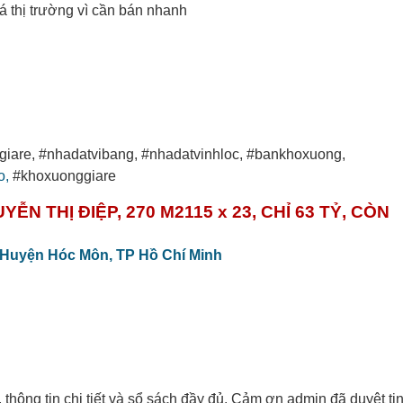
á thị trường vì cần bán nhanh
iare, #nhadatvibang, #nhadatvinhloc, #bankhoxuong,
o,
#khoxuonggiare
 THỊ ĐIỆP, 270 M2115 x 23, CHỈ 63 TỶ, CÒN
Huyện Hóc Môn,
TP Hồ Chí Minh
, thông tin chi tiết và sổ sách đầy đủ. Cảm ơn admin đã duyệt ti