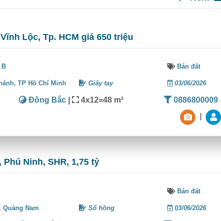
 Vĩnh Lộc, Tp. HCM giá 650 triệu
 B
Bán đất
hánh,
TP Hồ Chí Minh
Giấy tay
03/06/2026
Đông Bắc
|
4x12=48 m²
0886800009
|
 Phú Ninh, SHR, 1,75 tỷ
Bán đất
,
Quảng Nam
Sổ hồng
03/06/2026