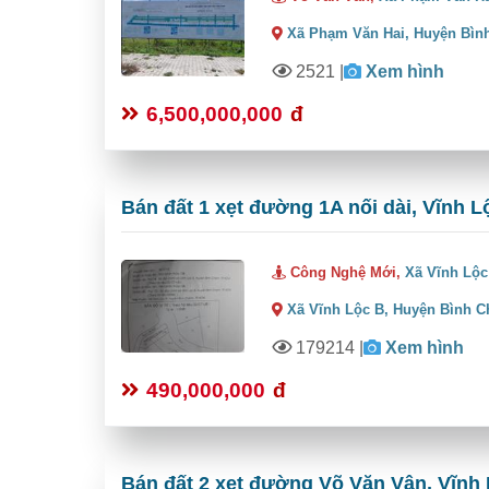
Xã Phạm Văn Hai,
Huyện Bìn
2521
|
Xem hình
6,500,000,000
đ
Bán đất 1 xẹt đường 1A nối dài, Vĩnh L
Công Nghệ Mới,
Xã Vĩnh Lộc
Xã Vĩnh Lộc B,
Huyện Bình C
179214
|
Xem hình
490,000,000
đ
Bán đất 2 xẹt đường Võ Văn Vân, Vĩnh 