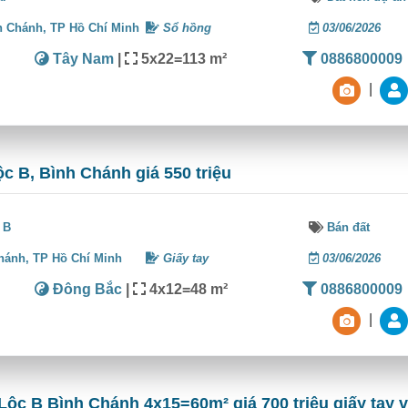
h Chánh,
TP Hồ Chí Minh
Sổ hồng
03/06/2026
Tây Nam
|
5x22=113 m²
0886800009
|
ộc B, Bình Chánh giá 550 triệu
 B
Bán đất
hánh,
TP Hồ Chí Minh
Giấy tay
03/06/2026
Đông Bắc
|
4x12=48 m²
0886800009
|
Lộc B Bình Chánh 4x15=60m² giá 700 triệu giấy tay v