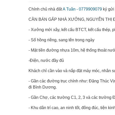
Chính chủ nhà đất
A Tuân - 0779909079
ký gửi
CẦN BÁN GẤP NHÀ XƯỞNG, NGUYỄN THỊ ĐIỆ
- Xưởng mới xây, kết cấu BTCT, kết cấu thép, 
- Sổ hồng riêng, sang tên trong ngày
- Mặt tiền đường nhựa 10m, hệ thống thoát nư
-Điện, nước đầy đủ
Khách chỉ cần vào và nắp đặt máy móc, nhân sự
- Gần các đường trục chính như: Đặng Thúc Vịn
đi Bình Dương.
- Gần Chợ, các trường C1, 2, 3 và các trường 
- Khu dân trí cao, an ninh tốt, đông đúc, tiện ki