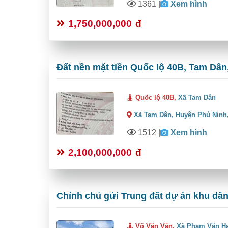
1361
|
Xem hình
1,750,000,000
đ
Đất nền mặt tiền Quốc lộ 40B, Tam Dân,
Quốc lộ 40B,
Xã Tam Dân
Xã Tam Dân,
Huyện Phú Ninh
1512
|
Xem hình
2,100,000,000
đ
Chính chủ gửi Trung đất dự án khu dâ
Võ Văn Vân,
Xã Phạm Văn H