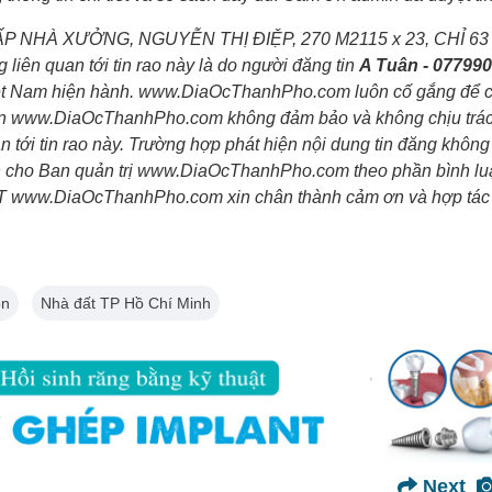
 GẤP NHÀ XƯỞNG, NGUYỄN THỊ ĐIỆP, 270 M2115 x 23, CHỈ 63
ên quan tới tin rao này là do người đăng tin
A Tuân - 07799
 Việt Nam hiện hành. www.DiaOcThanhPho.com luôn cố gắng để 
nhiên www.DiaOcThanhPho.com không đảm bảo và không chịu trá
an tới tin rao này. Trường hợp phát hiện nội dung tin đăng không
tin cho Ban quản trị www.DiaOcThanhPho.com theo phần bình l
 BQT www.DiaOcThanhPho.com xin chân thành cảm ơn và hợp tác
ôn
Nhà đất TP Hồ Chí Minh
Next