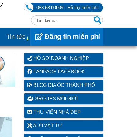
088.68.00009 - Hỗ trợ miễn phí
Đăng tin miễn phí
Tin tức
HỒ SƠ DOANH NGHIỆP
FANPAGE FACEBOOK
BLOG ĐỊA ỐC THÀNH PHỐ
GROUPS MÔI GIỚI
THƯ VIỆN NHÀ ĐẸP
ALO VẬT TƯ