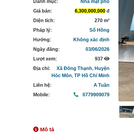
Danh mục:
Nhà mặt phố
Giá bán:
6,300,000,000
đ
Diện tích:
270 m²
Pháp lý:
Sổ Hồng
Hướng:
Không xác định
Ngày đăng:
03/06/2026
Lượt xem:
937
Địa chỉ:
Xã Đông Thạnh,
Huyện
Hóc Môn,
TP Hồ Chí Minh
Liên hệ:
A Tuân
Mobile:
0779909079
Mô tả