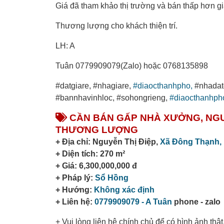
Giá đã tham khảo thị trường và bán thấp hơn gi
Thương lượng cho khách thiện trí.
LH: A
Tuân 0779909079(Zalo) hoặc 0768135898
#datgiare, #nhagiare,
#diaocthanhpho,
#nhadatg
#bannhavinhloc, #sohongrieng,
#diaocthanhph
CẦN BÁN GẤP NHÀ XƯỞNG, NGUYỄN
THƯƠNG LƯỢNG
+ Địa chỉ: Nguyễn Thị Điệp,
Xã Đông Thạnh,
+ Diện tích: 270 m²
+ Giá: 6,300,000,000 đ
+ Pháp lý:
Sổ Hồng
+ Hướng:
Không xác định
+ Liên hệ:
0779909079 - A Tuân
phone - zalo
+ Vui lòng liên hệ chính chủ để có hình ảnh thật