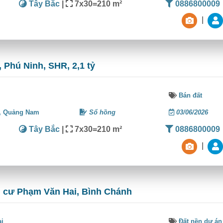
Tây Bắc
|
7x30=210 m²
0886800009
|
 Phú Ninh, SHR, 2,1 tỷ
Bán đất
,
Quảng Nam
Sổ hồng
03/06/2026
Tây Bắc
|
7x30=210 m²
0886800009
|
n cư Phạm Văn Hai, Bình Chánh
ai
Đất nền dự án