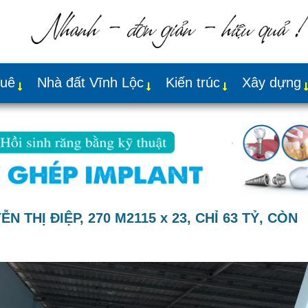
huê
Nhà đất Vĩnh Lộc
Kiến trúc
Xây dựng
THỊ ĐIỆP, 270 M2115 x 23, CHỈ 63 TỶ, CÒN