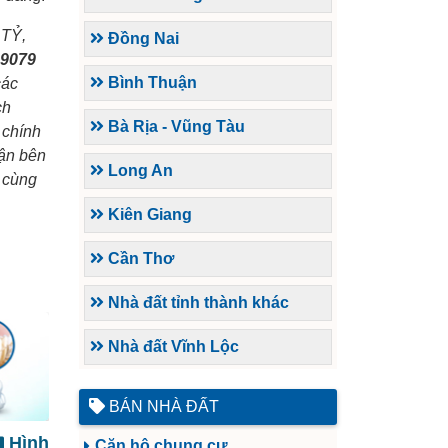
 TỶ,
Đồng Nai
09079
Bình Thuận
các
ch
Bà Rịa - Vũng Tàu
 chính
uận bên
Long An
 cùng
Kiên Giang
Cần Thơ
Nhà đất tỉnh thành khác
Nhà đất Vĩnh Lộc
BÁN NHÀ ĐẤT
Hình
Căn hộ chung cư