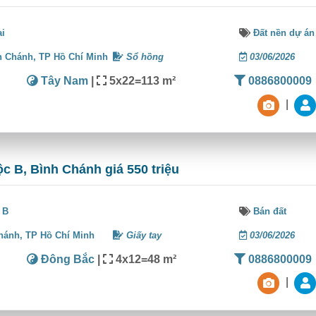
ai
Đất nền dự án
h Chánh,
TP Hồ Chí Minh
Sổ hồng
03/06/2026
Tây Nam
|
5x22=113 m²
0886800009
|
ộc B, Bình Chánh giá 550 triệu
 B
Bán đất
hánh,
TP Hồ Chí Minh
Giấy tay
03/06/2026
Đông Bắc
|
4x12=48 m²
0886800009
|