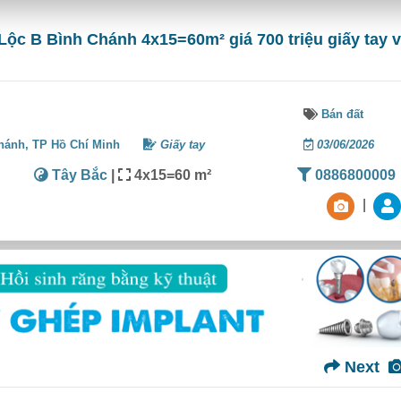
Lộc B Bình Chánh 4x15=60m² giá 700 triệu giấy tay v
Bán đất
hánh,
TP Hồ Chí Minh
Giấy tay
03/06/2026
Tây Bắc
|
4x15=60 m²
0886800009
|
Next