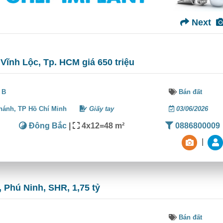
Next
 Vĩnh Lộc, Tp. HCM giá 650 triệu
 B
Bán đất
hánh,
TP Hồ Chí Minh
Giấy tay
03/06/2026
Đông Bắc
|
4x12=48 m²
0886800009
|
 Phú Ninh, SHR, 1,75 tỷ
Bán đất