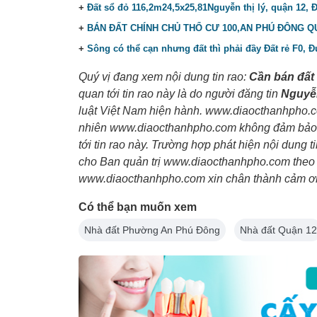
+
Đất sổ đỏ 116,2m24,5x25,81Nguyễn thị lý, quận 12
+
BÁN ĐẤT CHÍNH CHỦ THỔ CƯ 100,AN PHÚ ĐÔNG QU
+
Sông có thể cạn nhưng đất thì phải đầy Đất rẻ F0,
Quý vị đang xem nội dung tin rao:
Cần bán đất 
quan tới tin rao này là do người đăng tin
Nguyễn
luật Việt Nam hiện hành. www.diaocthanhpho.co
nhiên www.diaocthanhpho.com không đảm bảo và 
tới tin rao này. Trường hợp phát hiện nội dung 
cho Ban quản trị www.diaocthanhpho.com theo p
www.diaocthanhpho.com xin chân thành cảm ơn 
Có thể bạn muốn xem
Nhà đất Phường An Phú Đông
Nhà đất Quận 12