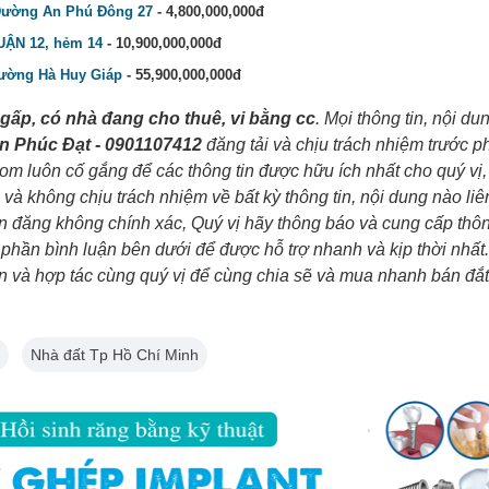
, Đường An Phú Đông 27
- 4,800,000,000đ
ẬN 12, hẻm 14
- 10,900,000,000đ
 Đường Hà Huy Giáp
- 55,900,000,000đ
gấp, có nhà đang cho thuê, vi bằng cc
. Mọi thông tin, nội du
 Phúc Đạt - 0901107412
đăng tải và chịu trách nhiệm trước p
m luôn cố gắng để các thông tin được hữu ích nhất cho quý vị,
không chịu trách nhiệm về bất kỳ thông tin, nội dung nào li
tin đăng không chính xác, Quý vị hãy thông báo và cung cấp thôn
hần bình luận bên dưới để được hỗ trợ nhanh và kịp thời nhất
và hợp tác cùng quý vị để cùng chia sẽ và mua nhanh bán đắt
Nhà đất Tp Hồ Chí Minh