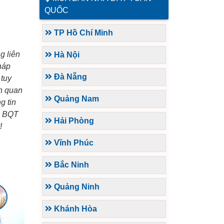
QUỐC
TP Hồ Chí Minh
ng liên
Hà Nội
háp
Đà Nẵng
 tuy
ên quan
Quảng Nam
g tin
. BQT
Hải Phòng
!
Vĩnh Phúc
Bắc Ninh
Quảng Ninh
Khánh Hòa