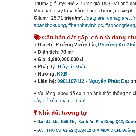
140m2 giá 3ty4 +lô 2 70m2 giá 1ty8 Đất nhà bán
Mua bán giấy tờ vi bằng công chứng, đo vẽ phí
Giá/m²: 25,71 triệu/m².
#datgiare,
#nhagiare,
#n
#bankhoxuong,
#bannhavinhloc,
#sohongrieng
Cần bán đất gấp, có nhà đang cho
+ Địa chỉ: Đường Vườn Lài,
Phường An Phú
+ Diện tích: 70 m²
+ Giá: 1,800,000,000 đ
+ Pháp lý:
Giấy tờ khác
+ Hướng:
KXĐ
+ Liên hệ:
0901107412 - Nguyễn Phúc Đạt
ph
+ Vui lòng inbox để có hình ảnh thật, thông tin
đây để xóa nhà đất bán!
Nhà đất tương tự
+
Bán đất khu Biệt Thự Xanh An Phú Đông Q12, Đườn
+
ĐẤT THỔ CƯ 62m2 QUẬN 12 GIÁ MÙA DỊCH, Đường