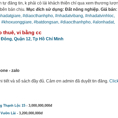
 tự đăng tin, k phải cò lái khách thiện chí qua xem thương lượ
 bên bán chịu.
Mục đích sử dụng: Đất nông nghiệp. Giá bán: 1
hadatgiare,
#diaocthanhpho,
#nhadatvibang,
#nhadatvinhloc,
,
#khoxuonggiare,
#batdongsan,
#diaocthanhpho,
#alonhadat,
 thuê, vi bằng cc
 Đông,
Quận 12,
Tp Hồ Chí Minh
one - zalo
 chi tiết và sổ sách đầy đủ. Cảm ơn admin đã duyệt tin đăng.
Clic
g Thạnh Lộc 15
- 3,000,000,000đ
 Vườn Lài
- 3,200,000,000đ