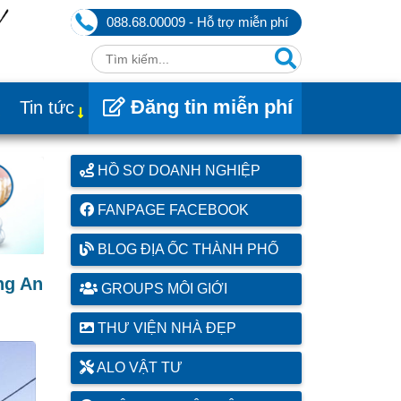
088.68.00009 - Hỗ trợ miễn phí
Đăng tin miễn phí
Tin tức
HỒ SƠ DOANH NGHIỆP
FANPAGE FACEBOOK
BLOG ĐỊA ỐC THÀNH PHỐ
ng An
GROUPS MÔI GIỚI
THƯ VIỆN NHÀ ĐẸP
ALO VẬT TƯ