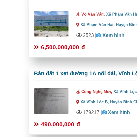
Võ Văn Vân,
Xã Phạm Văn H
Xã Phạm Văn Hai,
Huyện Bìn
2523
|
Xem hình
6,500,000,000
đ
Bán đất 1 xẹt đường 1A nối dài, Vĩnh L
Công Nghệ Mới,
Xã Vĩnh Lộc
Xã Vĩnh Lộc B,
Huyện Bình C
179217
|
Xem hình
490,000,000
đ