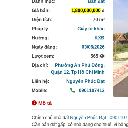
Danh mục:
Bán đất
Giá bán:
1,800,000,000
đ
Diện tích:
70 m²
Pháp lý:
Giấy tờ khác
Hướng:
KXĐ
Ngày đăng:
03/06/2026
Lượt xem:
565
Địa chỉ:
Phường An Phú Đông,
Quận 12,
Tp Hồ Chí Minh
Liên hệ:
Nguyễn Phúc Đạt
Mobile:
0901107412
Mô tả
Chính chủ nhà đất
Nguyễn Phúc Đạt - 090110
Cần bán đất gấp, có nhà đang cho thuê, vi bằng 