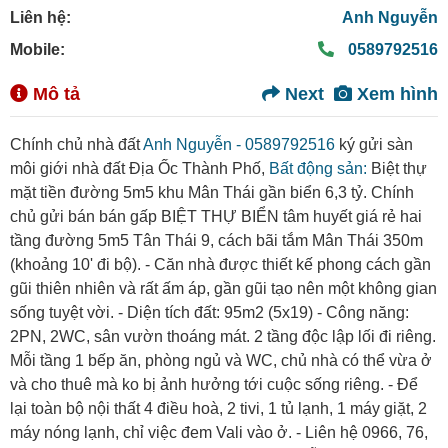
Liên hệ:
Anh Nguyễn
Mobile:
0589792516
Mô tả
Next
Xem hình
Chính chủ nhà đất
Anh Nguyễn - 0589792516
ký gửi sàn
môi giới nhà đất Địa Ốc Thành Phố,
Bất động sản:
Biệt thự
mặt tiền đường 5m5 khu Mân Thái gần biển 6,3 tỷ. Chính
chủ gửi bán bán gấp BIỆT THỰ BIỂN tâm huyết giá rẻ hai
tầng đường 5m5 Tân Thái 9, cách bãi tắm Mân Thái 350m
(khoảng 10' đi bộ). - Căn nhà được thiết kế phong cách gần
gũi thiên nhiên và rất ấm áp, gần gũi tạo nên một không gian
sống tuyệt vời. - Diện tích đất: 95m2 (5x19) - Công năng:
2PN, 2WC, sân vườn thoáng mát. 2 tầng độc lập lối đi riêng.
Mỗi tầng 1 bếp ăn, phòng ngủ và WC, chủ nhà có thể vừa ở
và cho thuê mà ko bị ảnh hưởng tới cuộc sống riêng. - Để
lại toàn bộ nội thất 4 điều hoà, 2 tivi, 1 tủ lạnh, 1 máy giặt, 2
máy nóng lạnh, chỉ việc đem Vali vào ở. - Liên hệ 0966, 76,