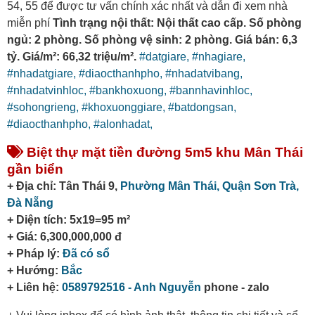
54, 55 để được tư vấn chính xác nhất và dẫn đi xem nhà
miễn phí
Tình trạng nội thất: Nội thất cao cấp. Số phòng
ngủ: 2 phòng. Số phòng vệ sinh: 2 phòng. Giá bán: 6,3
tỷ. Giá/m²: 66,32 triệu/m².
#datgiare,
#nhagiare,
#nhadatgiare,
#diaocthanhpho,
#nhadatvibang,
#nhadatvinhloc,
#bankhoxuong,
#bannhavinhloc,
#sohongrieng,
#khoxuonggiare,
#batdongsan,
#diaocthanhpho,
#alonhadat,
Biệt thự mặt tiền đường 5m5 khu Mân Thái
gần biển
+ Địa chỉ: Tân Thái 9,
Phường Mân Thái,
Quận Sơn Trà,
Đà Nẵng
+ Diện tích: 5x19=95 m²
+ Giá: 6,300,000,000 đ
+ Pháp lý:
Đã có sổ
+ Hướng:
Bắc
+ Liên hệ:
0589792516 - Anh Nguyễn
phone - zalo