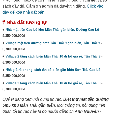
+ Vui lòng inbox để có hình ảnh thật, thông tin chi tiết và sổ
sách đầy đủ. Cảm ơn admin đã duyệt tin đăng.
Click vào
đây để xóa nhà đất bán!
Nhà đất tương tự
+
Nhà mặt tiền Cao Lỗ khu Mân Thái gần biển, Đường Cao Lỗ
-
5,350,000,000đ
+
Village mặt tiền đường 5m5 Tân Thái 9 gần biển, Tân Thái 9
-
6,300,000,000đ
+
Village 2 tầng cách biển Mân Thái 10 đi bộ giá rẻ, Tân Thái 9
-
6,300,000,000đ
+
Nhà giá rẻ phong cách tân cổ điển gần biển Sơn Trà, Cao Lỗ
-
5,350,000,000đ
+
Village 2 tầng cách biển Mân Thái 10 đi bộ giá rẻ, Tân Thái 9
-
6,300,000,000đ
Quý vị đang xem nội dung tin rao:
Biệt thự mặt tiền đường
5m5 khu Mân Thái gần biển
. Mọi thông tin, nội dung liên
quan tới tin rao này là do người đăng tin
Anh Nguyễn -