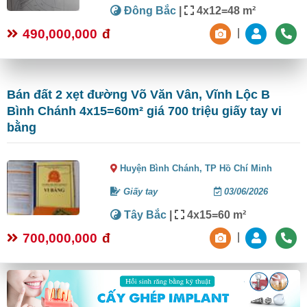
Đông Bắc
|
4x12=48 m²
490,000,000
đ
|
Bán đất 2 xẹt đường Võ Văn Vân, Vĩnh Lộc B
Bình Chánh 4x15=60m² giá 700 triệu giấy tay vi
bằng
Huyện Bình Chánh,
TP Hồ Chí Minh
Giấy tay
03/06/2026
Tây Bắc
|
4x15=60 m²
700,000,000
đ
|