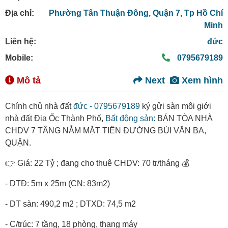
Địa chỉ:
Phường Tân Thuận Đông,
Quận 7,
Tp Hồ Chí
Minh
Liên hệ:
đức
Mobile:
0795679189
Mô tả
Next
Xem hình
Chính chủ nhà đất
đức - 0795679189
ký gửi sàn môi giới
nhà đất Địa Ốc Thành Phố,
Bất động sản:
BÁN TÒA NHÀ
CHDV 7 TẦNG NẰM MẶT TIỀN ĐƯỜNG BÙI VĂN BA,
QUẬN.
👉 Giá: 22 Tỷ ; đang cho thuê CHDV: 70 tr/tháng 💰
- DTĐ: 5m x 25m (CN: 83m2)
- DT sàn: 490,2 m2 ; DTXD: 74,5 m2
- C/trúc: 7 tầng, 18 phòng, thang máy