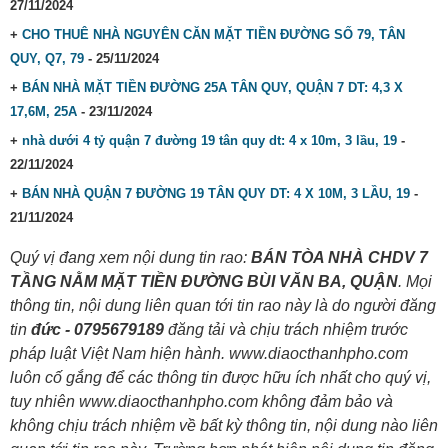
27/11/2024
+
CHO THUÊ NHÀ NGUYÊN CĂN MẶT TIỀN ĐƯỜNG SỐ 79, TÂN
QUY, Q7, 79
- 25/11/2024
+
BÁN NHÀ MẶT TIỀN ĐƯỜNG 25A TÂN QUY, QUẬN 7 DT: 4,3 X
17,6M, 25A
- 23/11/2024
+
nhà dưới 4 tỷ quận 7 đường 19 tân quy dt: 4 x 10m, 3 lầu, 19
-
22/11/2024
+
BÁN NHÀ QUẬN 7 ĐƯỜNG 19 TÂN QUY DT: 4 X 10M, 3 LẦU, 19
-
21/11/2024
Quý vị đang xem nội dung tin rao:
BÁN TÒA NHÀ CHDV 7
TẦNG NẰM MẶT TIỀN ĐƯỜNG BÙI VĂN BA, QUẬN
. Mọi
thông tin, nội dung liên quan tới tin rao này là do người đăng
tin
đức - 0795679189
đăng tải và chịu trách nhiệm trước
pháp luật Việt Nam hiện hành. www.diaocthanhpho.com
luôn cố gắng để các thông tin được hữu ích nhất cho quý vị,
tuy nhiên www.diaocthanhpho.com không đảm bảo và
không chịu trách nhiệm về bất kỳ thông tin, nội dung nào liên