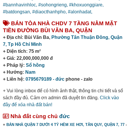
#bannhavinhloc,
#sohongrieng,
#khoxuonggiare,
#batdongsan,
#diaocthanhpho,
#alonhadat,
BÁN TÒA NHÀ CHDV 7 TẦNG NẰM MẶT
TIỀN ĐƯỜNG BÙI VĂN BA, QUẬN
+ Địa chỉ: Bùi Văn Ba,
Phường Tân Thuận Đông,
Quận
7,
Tp Hồ Chí Minh
+ Diện tích: 75 m²
+ Giá: 22,000,000,000 đ
+ Pháp lý:
Sổ hồng
+ Hướng:
Nam
+ Liên hệ:
0795679189 - đức
phone - zalo
+ Vui lòng inbox để có hình ảnh thật, thông tin chi tiết và sổ
sách đầy đủ. Cảm ơn admin đã duyệt tin đăng.
Click vào
đây để xóa nhà đất bán!
Nhà đất cùng chủ
đức
+
BÁN NHÀ QUẬN 7 DƯỚI 4 TỶ HẺM XE HƠI, TÂN QUY, QUẬN 7, 77
-