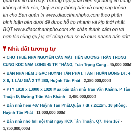
quan tới tin rao này. Trường hợp phát hiện nội dung tin đăng
không chính xác, Quý vị hãy thông báo và cung cấp thông
tin cho Ban quản trị www.diaocthanhpho.com theo phần
bình luận bên dưới để được hỗ trợ nhanh và kịp thời nhất.
BQT www.diaocthanhpho.com xin chân thành cảm ơn và
hợp tác cùng quý vị để cùng chia sẽ và mua nhanh bán đắt!
Nhà đất tương tự
+
CHO THUÊ NHÀ NGUYÊN CĂN MẶT TIỀN ĐƯỜNG TRẦN TRỌNG
CUNG KDC NAM LONG 45 TR THÁNG, Trần Trọng Cung
- 45,000,000đ
+
BÁN NHÀ HẺM 3 GÁC HUỲNH TẤN PHÁT, TÂN THUẬN ĐÔNG DT: 4
X 8, 1 LẦU GIÁ 2 TỶ 380, Huỳnh Tấn Phát
- 2,380,000,000đ
+
PTY 1818 x 13000 x 1020 Mua bán Bán nhà Trần Văn Khánh, P Tân
Thuận Đ, Đường Trần Văn Khánh
- 3,480,000,000đ
+
Bán nhà hẻm 487 Huỳnh Tấn Phát,Quận 7 dt 7,2x12m, 18 phòng,
Huỳnh Tấn Phát
- 11,000,000,000đ
+
Bán nhà nhỏ full nội thất ngay KCX Tân Thuận, Q7, Hẻm 167
-
1,750,000,000đ