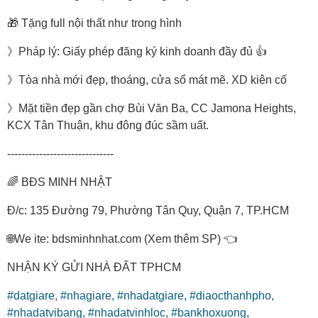
🎁 Tặng full nội thất như trong hình
》Pháp lý: Giấy phép đăng ký kinh doanh đầy đủ 👍
》Tòa nhà mới đẹp, thoáng, cửa sổ mát mẽ. XD kiên cố
》Mặt tiền đẹp gần chợ Bùi Văn Ba, CC Jamona Heights,
KCX Tân Thuận, khu đông đúc sầm uất.
------------------------------
🌈 BĐS MINH NHẬT
Đ/c: 135 Đường 79, Phường Tân Quy, Quận 7, TP.HCM
🌐We ite: bdsminhnhat.com (Xem thêm SP) 👈
NHẬN KÝ GỬI NHÀ ĐẤT TPHCM
#datgiare,
#nhagiare,
#nhadatgiare,
#diaocthanhpho,
#nhadatvibang,
#nhadatvinhloc,
#bankhoxuong,