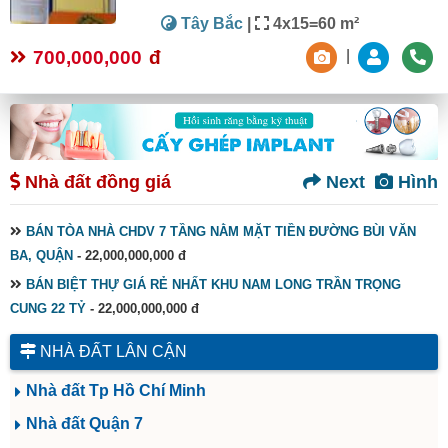
Tây Bắc
|
4x15=60 m²
700,000,000
đ
|
Nhà đất đồng giá
Next
Hình
BÁN TÒA NHÀ CHDV 7 TẦNG NẰM MẶT TIỀN ĐƯỜNG BÙI VĂN
BA, QUẬN
- 22,000,000,000 đ
BÁN BIỆT THỰ GIÁ RẺ NHẤT KHU NAM LONG TRẦN TRỌNG
CUNG 22 TỶ
- 22,000,000,000 đ
NHÀ ĐẤT LÂN CẬN
Nhà đất Tp Hồ Chí Minh
Nhà đất Quận 7