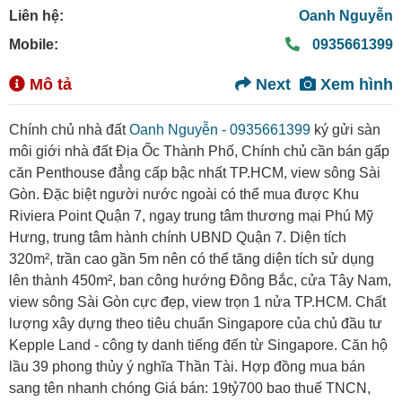
Liên hệ:
Oanh Nguyễn
Mobile:
0935661399
Mô tả
Next
Xem hình
Chính chủ nhà đất
Oanh Nguyễn - 0935661399
ký gửi sàn
môi giới nhà đất Địa Ốc Thành Phố, Chính chủ cần bán gấp
căn Penthouse đẳng cấp bậc nhất TP.HCM, view sông Sài
Gòn. Đặc biệt người nước ngoài có thể mua được Khu
Riviera Point Quận 7, ngay trung tâm thương mại Phú Mỹ
Hưng, trung tâm hành chính UBND Quận 7. Diện tích
320m², trần cao gần 5m nên có thể tăng diện tích sử dụng
lên thành 450m², ban công hướng Đông Bắc, cửa Tây Nam,
view sông Sài Gòn cực đẹp, view trọn 1 nửa TP.HCM. Chất
lượng xây dựng theo tiêu chuẩn Singapore của chủ đầu tư
Kepple Land - công ty danh tiếng đến từ Singapore. Căn hộ
lầu 39 phong thủy ý nghĩa Thần Tài. Hợp đồng mua bán
sang tên nhanh chóng Giá bán: 19tỷ700 bao thuế TNCN,