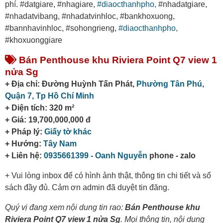
phí. #datgiare, #nhagiare,
#diaocthanhpho,
#nhadatgiare,
#nhadatvibang, #nhadatvinhloc, #bankhoxuong,
#bannhavinhloc, #sohongrieng,
#diaocthanhpho,
#khoxuonggiare
Bán Penthouse khu Riviera Point Q7 view 1
nửa Sg
+ Địa chỉ: Đường Huỳnh Tấn Phát,
Phường Tân Phú,
Quận 7,
Tp Hồ Chí Minh
+ Diện tích: 320 m²
+ Giá: 19,700,000,000 đ
+ Pháp lý:
Giấy tờ khác
+ Hướng:
Tây Nam
+ Liên hệ:
0935661399 - Oanh Nguyễn
phone - zalo
+ Vui lòng inbox để có hình ảnh thật, thông tin chi tiết và sổ
sách đầy đủ. Cảm ơn admin đã duyệt tin đăng.
Quý vị đang xem nội dung tin rao:
Bán Penthouse khu
Riviera Point Q7 view 1 nửa Sg
. Mọi thông tin, nội dung