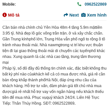
Mobile:
0962522869
Mô tả
Next
Xem hình
Cần bán nhà chính chủ Yên Hòa 48m 4 tầng 5.9m mặttiền
3.95 tỷ. Nhà đẹp lô góc vông trằn trặn. ở và xây chắc chắn.
Gần Trung kínhphố lớn, Trung Hòa vẫn phố ngõ to rộng ô tô
tránh nhau thoải mái. Nhà nawmgtrong vị trí khu vực thuận
tiện đi lại giao thông thoải mái di chuyển các tuyếnphố khác
nhau. Xung quanh là các nhà cao tầng, trung tâm thương
mại
Pháp lý, sổ đỏ đầy đủ thông tin chính xác, đặc biệt không thu
bất kỳ phí nào củakhách kể cả có mua được nhà, giá rẻ cần
bán rộng khắp thành phốHà Nội, đáp ứng nhu cầu của
khách hàng. Hỗ trợ tư vấn, đàm phán giá tốt chủ nhà mua
đượcgiá rẻ nhất hỗ trợ vay vốn ngân hàng nếu khách thiếu
tiền để mua nhà. Phục vụquý khách 24/24. Liên Hệ Trực
Tiếp: Thân Thúy Hồng. SĐT: 0962522869
.