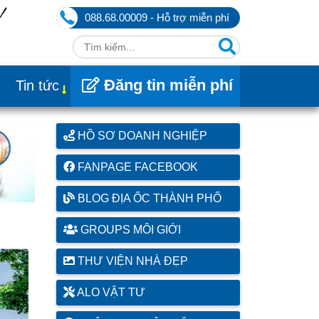
088.68.00009 - Hỗ trợ miễn phí
Đăng tin miễn phí
Tin tức
HỒ SƠ DOANH NGHIỆP
FANPAGE FACEBOOK
BLOG ĐỊA ỐC THÀNH PHỐ
GROUPS MÔI GIỚI
THƯ VIỆN NHÀ ĐẸP
ALO VẬT TƯ