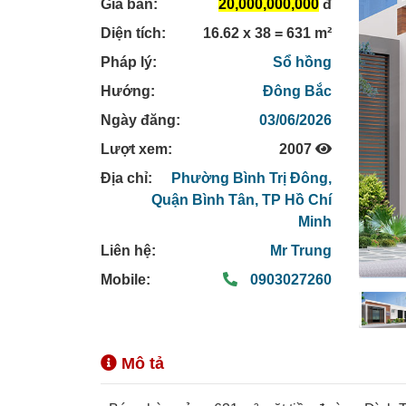
Giá bán:
20,000,000,000
đ
Diện tích:
16.62 x 38 = 631 m²
Pháp lý:
Sổ hồng
Hướng:
Đông Bắc
Ngày đăng:
03/06/2026
Lượt xem:
2007
Địa chỉ:
Phường Bình Trị Đông,
Quận Bình Tân,
TP Hồ Chí
Minh
Liên hệ:
Mr Trung
Mobile:
0903027260
Mô tả