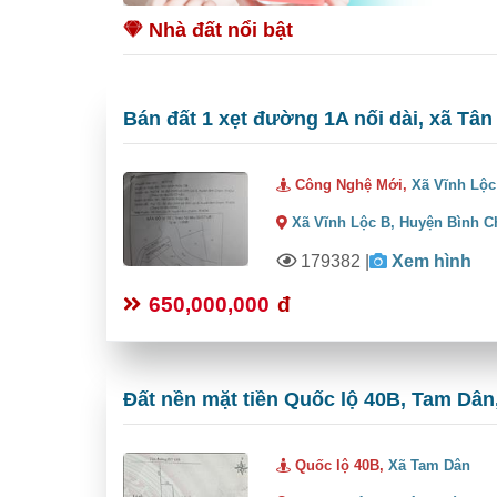
Nhà đất nổi bật
Bán đất 1 xẹt đường 1A nối dài, xã Tân
Công Nghệ Mới,
Xã Vĩnh Lộc
Xã Vĩnh Lộc B,
Huyện Bình C
179382
|
Xem hình
650,000,000
đ
Đất nền mặt tiền Quốc lộ 40B, Tam Dân,
Quốc lộ 40B,
Xã Tam Dân