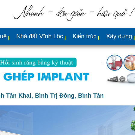
huê
Nhà đất Vĩnh Lộc
Kiến trúc
Xây dựng
 Tân Khai, Bình Trị Đông, Bình Tân