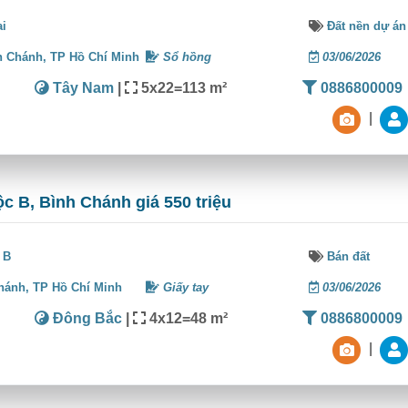
ai
Đất nền dự án
h Chánh,
TP Hồ Chí Minh
Sổ hồng
03/06/2026
Tây Nam
|
5x22=113 m²
0886800009
|
ộc B, Bình Chánh giá 550 triệu
 B
Bán đất
hánh,
TP Hồ Chí Minh
Giấy tay
03/06/2026
Đông Bắc
|
4x12=48 m²
0886800009
|