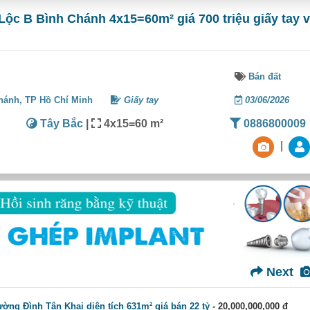
Lộc B Bình Chánh 4x15=60m² giá 700 triệu giấy tay v
Bán đất
hánh,
TP Hồ Chí Minh
Giấy tay
03/06/2026
Tây Bắc
|
4x15=60 m²
0886800009
|
Next
ờng Đình Tân Khai diện tích 631m² giá bán 22 tỷ
- 20,000,000,000 đ