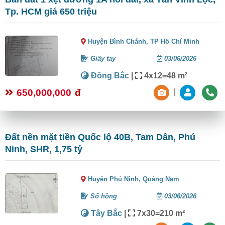
Tp. HCM giá 650 triệu
Huyện Bình Chánh,
TP Hồ Chí Minh
Giấy tay
03/06/2026
Đông Bắc
|
4x12=48 m²
650,000,000
đ
|
Đất nền mặt tiền Quốc lộ 40B, Tam Dân, Phú
Ninh, SHR, 1,75 tỷ
Huyện Phú Ninh,
Quảng Nam
Sổ hồng
03/06/2026
Tây Bắc
|
7x30=210 m²