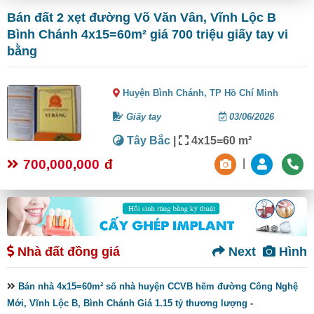
Bán đất 2 xẹt đường Võ Văn Vân, Vĩnh Lộc B
Bình Chánh 4x15=60m² giá 700 triệu giấy tay vi
bằng
Huyện Bình Chánh,
TP Hồ Chí Minh
Giấy tay
03/06/2026
Tây Bắc
|
4x15=60 m²
700,000,000
đ
|
Nhà đất đồng giá
Next
Hình
Bán nhà 4x15=60m² số nhà huyện CCVB hẽm đường Công Nghệ
Mới, Vĩnh Lộc B, Bình Chánh Giá 1.15 tỷ thương lượng
-