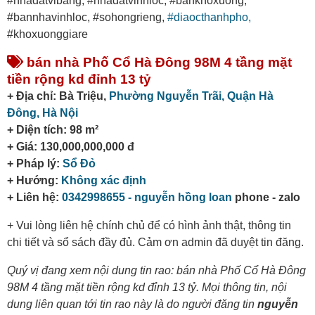
#nhadatvibang, #nhadatvinhloc, #bankhoxuong,
#bannhavinhloc, #sohongrieng,
#diaocthanhpho,
#khoxuonggiare
bán nhà Phố Cổ Hà Đông 98M 4 tầng mặt
tiền rộng kd đỉnh 13 tỷ
+ Địa chỉ: Bà Triệu,
Phường Nguyễn Trãi,
Quận Hà
Đông,
Hà Nội
+ Diện tích: 98 m²
+ Giá: 130,000,000,000 đ
+ Pháp lý:
Sổ Đỏ
+ Hướng:
Không xác định
+ Liên hệ:
0342998655 - nguyễn hồng loan
phone - zalo
+ Vui lòng liên hệ chính chủ để có hình ảnh thật, thông tin
chi tiết và sổ sách đầy đủ. Cảm ơn admin đã duyệt tin đăng.
Quý vị đang xem nội dung tin rao: bán nhà Phố Cổ Hà Đông
98M 4 tầng mặt tiền rộng kd đỉnh 13 tỷ. Mọi thông tin, nội
dung liên quan tới tin rao này là do người đăng tin
nguyễn