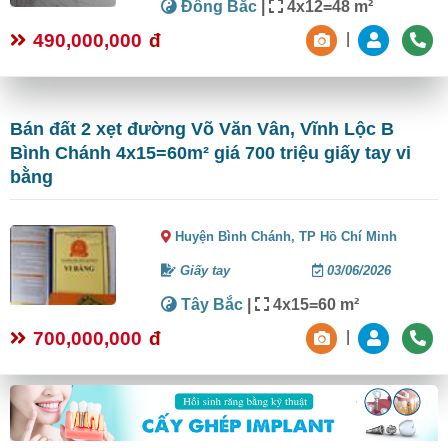
Đông Bắc
|
4x12=48 m²
490,000,000
đ
|
Bán đất 2 xẹt đường Võ Văn Vân, Vĩnh Lộc B
Bình Chánh 4x15=60m² giá 700 triệu giấy tay vi
bằng
Huyện Bình Chánh,
TP Hồ Chí Minh
Giấy tay
03/06/2026
Tây Bắc
|
4x15=60 m²
700,000,000
đ
|