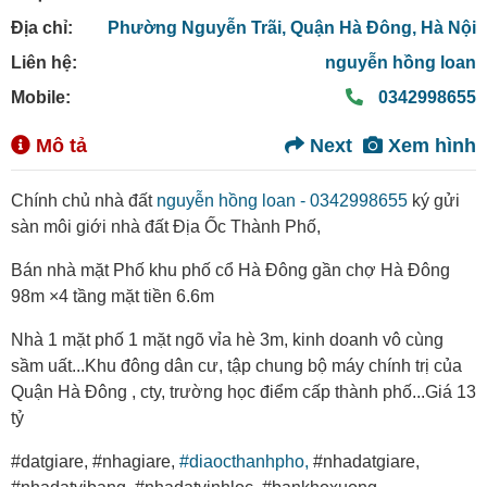
Địa chỉ:
Phường Nguyễn Trãi,
Quận Hà Đông,
Hà Nội
Liên hệ:
nguyễn hồng loan
Mobile:
0342998655
Mô tả
Next
Xem hình
Chính chủ nhà đất
nguyễn hồng loan - 0342998655
ký gửi
sàn môi giới nhà đất Địa Ốc Thành Phố,
Bán nhà mặt Phố khu phố cổ Hà Đông gần chợ Hà Đông
98m ×4 tầng mặt tiền 6.6m
Nhà 1 mặt phố 1 mặt ngõ vỉa hè 3m, kinh doanh vô cùng
sầm uất...Khu đông dân cư, tập chung bộ máy chính trị của
Quận Hà Đông , cty, trường học điểm cấp thành phố...Giá 13
tỷ
#datgiare, #nhagiare,
#diaocthanhpho,
#nhadatgiare,