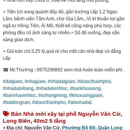
+ Nhà mới xây chưa ở, thiết kế mỗi tầng một phòng.
+ Tiện ích xung quanh đầy đủ, gần trường cấp 1,2 Ngọc
Lâm, bệnh viện Tâm Anh, chợ Gia Lâm...Vị trí thuận lợi gần
ngã tư Hồng Tiến, Ái Mộ, thiết kế công năng phù hợp, các
phòng đều có ánh sáng tự nhiên.+ Sổ đỏ vuông, đẹp sẵn
sàng giao dịch.
+ Giá bán chỉ:3.25 tỷ,quá rẻ cho một căn nhà đẹp và đẳng
cấp
☎ Mr.Thường : 0975298892 xem nhà hoàn toàn miễn phí .
#datgiare,
#nhagiare,
#nhadatgiare,
#diaocthanhpho,
#nhadatvibang,
#nhadatvinhloc,
#bankhoxuong,
#bannhavinhloc,
#sohongrieng,
#khoxuonggiare,
#batdongsan,
#diaocthanhpho,
#alonhadat,
Bán Nhà mới xây tại phố Nguyễn Văn Cừ,
Long Biên, 40m2 5 tầng
+ Địa chỉ: Nguyễn Văn Cừ,
Phường Bồ Đề,
Quận Long