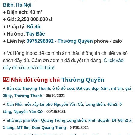
Biên,
Hà Nội
+ Diện tích: 40 m²
+ Giá: 3,250,000,000 đ
+ Pháp lý:
Sổ đỏ
+ Hướng:
Tây Bắc
+ Liên hệ:
0975298892 - Thường Quyền
phone - zalo
+ Vui lòng inbox để có hình ảnh thật, thông tin chi tiết và sổ
sách đầy đủ. Cảm ơn admin đã duyệt tin đăng.
Click vào
đây để xóa nhà đất bán!
Nhà đất cùng chủ
Thường Quyền
+
Bán đất Thượng Thanh, ô tô đỗ cửa, Đất cực đẹp, 53m, mt 5m, giá
35 tỷ, Thượng Thanh
- 05/10/2021
+
Căn Nhà mới xây tại phố Nguyễn Văn Cừ, Long Biên, 40m2, 5
tầng, Nguyễn Văn Cừ
- 05/10/2021
+
nhà mặt phố Đàm Quang Trung,Long Biên, kinh doanh, DT 60m2 x
5 tầng, MT 6m, Đàm Quang Trung
- 04/10/2021