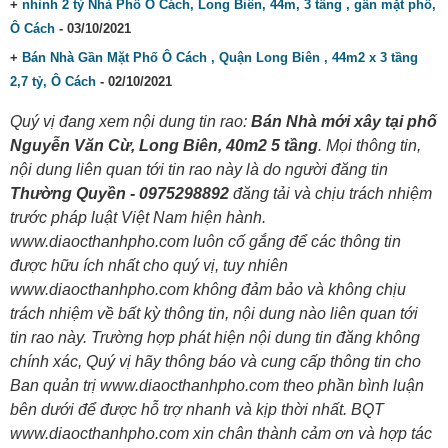
+
nhỉnh 2 tỷ Nhà Phố Ô Cách, Long Biên, 44m, 3 tầng , gần mặt phố,
Ô Cách
- 03/10/2021
+
Bán Nhà Gần Mặt Phố Ô Cách , Quận Long Biên , 44m2 x 3 tầng
2,7 tỷ, Ô Cách
- 02/10/2021
Quý vị đang xem nội dung tin rao:
Bán Nhà mới xây tại phố
Nguyễn Văn Cừ, Long Biên, 40m2 5 tầng
. Mọi thông tin,
nội dung liên quan tới tin rao này là do người đăng tin
Thường Quyền - 0975298892
đăng tải và chịu trách nhiệm
trước pháp luật Việt Nam hiện hành.
www.diaocthanhpho.com luôn cố gắng để các thông tin
được hữu ích nhất cho quý vị, tuy nhiên
www.diaocthanhpho.com không đảm bảo và không chịu
trách nhiệm về bất kỳ thông tin, nội dung nào liên quan tới
tin rao này. Trường hợp phát hiện nội dung tin đăng không
chính xác, Quý vị hãy thông báo và cung cấp thông tin cho
Ban quản trị www.diaocthanhpho.com theo phần bình luận
bên dưới để được hỗ trợ nhanh và kịp thời nhất. BQT
www.diaocthanhpho.com xin chân thành cảm ơn và hợp tác