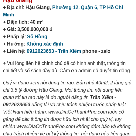
Hậu Giang
+ Địa chỉ: Hậu Giang,
Phường 12,
Quận 6,
TP Hồ Chí
Minh
+ Diện tích: 40 m²
+ Giá: 3,500,000,000 đ
+ Pháp lý:
Sổ Hồng
+ Hướng:
Không xác định
+ Liên hệ:
0912623653 - Trần Xiêm
phone - zalo
+ Vui lòng liên hệ chính chủ để có hình ảnh thật, thông tin
chi tiết và sổ sách đầy đủ. Cảm ơn admin đã duyệt tin đăng.
Quý vị đang xem nội dung tin rao: Bán nhà 40m2, 2 tầng giá
chỉ 3,5 tỷ đường Hậu Giang. Mọi thông tin, nội dung liên
quan tới tin rao này là do người đăng tin
Trần Xiêm -
0912623653
đăng tải và chịu trách nhiệm trước pháp luật
Việt Nam hiện hành. www.DiaOcThanhPho.com luôn cố
gắng để các thông tin được hữu ích nhất cho quý vị, tuy
nhiên www.DiaOcThanhPho.com không đảm bảo và không
chịu trách nhiệm về bất kỳ thông tin, nội dung nào liên quan