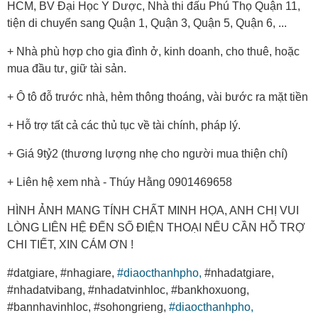
HCM, BV Đại Học Y Dược, Nhà thi đấu Phú Thọ Quận 11,
tiện di chuyển sang Quận 1, Quận 3, Quận 5, Quận 6, ...
+ Nhà phù hợp cho gia đình ở, kinh doanh, cho thuê, hoặc
mua đầu tư, giữ tài sản.
+ Ô tô đỗ trước nhà, hẻm thông thoáng, vài bước ra mặt tiền
+ Hỗ trợ tất cả các thủ tục về tài chính, pháp lý.
+ Giá 9tỷ2 (thương lượng nhẹ cho người mua thiện chí)
+ Liên hệ xem nhà - Thúy Hằng 0901469658
HÌNH ẢNH MANG TÍNH CHẤT MINH HỌA, ANH CHỊ VUI
LÒNG LIÊN HỆ ĐẾN SỐ ĐIỆN THOẠI NẾU CẦN HỖ TRỢ
CHI TIẾT, XIN CÁM ƠN !
#datgiare, #nhagiare,
#diaocthanhpho,
#nhadatgiare,
#nhadatvibang, #nhadatvinhloc, #bankhoxuong,
#bannhavinhloc, #sohongrieng,
#diaocthanhpho,