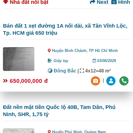
Nhà đất nổi bật
Next
Hình
Bán đất 1 xẹt đường 1A nối dài, xã Tân Vĩnh Lộc,
Tp. HCM giá 650 triệu
Huyện Bình Chánh,
TP Hồ Chí Minh
Giấy tay
03/06/2026
Đông Bắc
|
4x12=48 m²
650,000,000
đ
|
Đất nền mặt tiền Quốc lộ 40B, Tam Dân, Phú
Ninh, SHR, 1,75 tỷ
Huyện Phú Ninh,
Quảng Nam