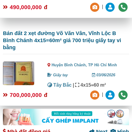
490,000,000
đ
|
Bán đất 2 xẹt đường Võ Văn Vân, Vĩnh Lộc B
Bình Chánh 4x15=60m² giá 700 triệu giấy tay vi
bằng
Huyện Bình Chánh,
TP Hồ Chí Minh
Giấy tay
03/06/2026
Tây Bắc
|
4x15=60 m²
700,000,000
đ
|
Nhà đất đồng giá
Next
Hình