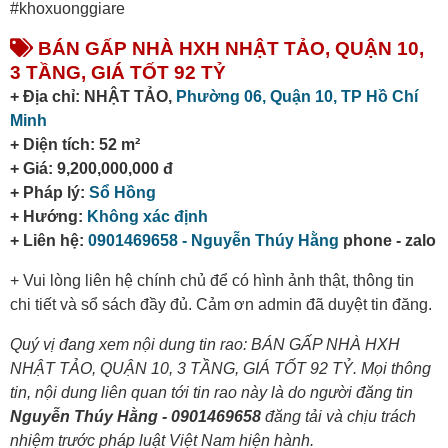
#khoxuonggiare
BÁN GẤP NHÀ HXH NHẬT TẢO, QUẬN 10,
3 TẦNG, GIÁ TỐT 92 TỶ
+ Địa chỉ: NHẬT TẢO,
Phường 06,
Quận 10,
TP Hồ Chí
Minh
+ Diện tích: 52 m²
+ Giá: 9,200,000,000 đ
+ Pháp lý:
Sổ Hồng
+ Hướng:
Không xác định
+ Liên hệ:
0901469658 - Nguyễn Thúy Hằng
phone - zalo
+ Vui lòng liên hệ chính chủ để có hình ảnh thật, thông tin
chi tiết và sổ sách đầy đủ. Cảm ơn admin đã duyệt tin đăng.
Quý vị đang xem nội dung tin rao: BÁN GẤP NHÀ HXH
NHẬT TẢO, QUẬN 10, 3 TẦNG, GIÁ TỐT 92 TỶ. Mọi thông
tin, nội dung liên quan tới tin rao này là do người đăng tin
Nguyễn Thúy Hằng - 0901469658
đăng tải và chịu trách
nhiệm trước pháp luật Việt Nam hiện hành.