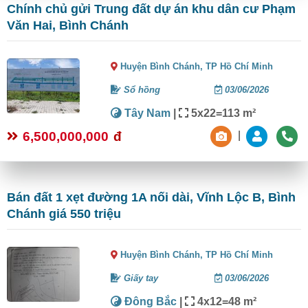
Chính chủ gửi Trung đất dự án khu dân cư Phạm
Văn Hai, Bình Chánh
Huyện Bình Chánh,
TP Hồ Chí Minh
Sổ hồng
03/06/2026
Tây Nam
|
5x22=113 m²
6,500,000,000
đ
|
Bán đất 1 xẹt đường 1A nối dài, Vĩnh Lộc B, Bình
Chánh giá 550 triệu
Huyện Bình Chánh,
TP Hồ Chí Minh
Giấy tay
03/06/2026
Đông Bắc
|
4x12=48 m²