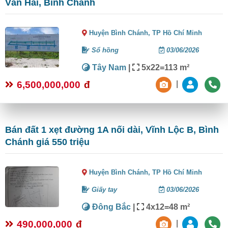
Văn Hai, Bình Chánh
Huyện Bình Chánh,
TP Hồ Chí Minh
Sổ hồng
03/06/2026
Tây Nam
|
5x22=113 m²
6,500,000,000
đ
|
Bán đất 1 xẹt đường 1A nối dài, Vĩnh Lộc B, Bình
Chánh giá 550 triệu
Huyện Bình Chánh,
TP Hồ Chí Minh
Giấy tay
03/06/2026
Đông Bắc
|
4x12=48 m²
490,000,000
đ
|