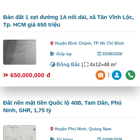
Bán đất 1 xẹt đường 1A nối dài, xã Tân Vĩnh Lộc,
Tp. HCM giá 650 triệu
Huyện Bình Chánh,
TP Hồ Chí Minh
Giấy tay
03/06/2026
Đông Bắc
|
4x12=48 m²
650,000,000
đ
|
Đất nền mặt tiền Quốc lộ 40B, Tam Dân, Phú
Ninh, SHR, 1,75 tỷ
Huyện Phú Ninh,
Quảng Nam
Sổ hồng
03/06/2026