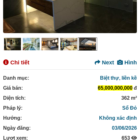
Chi tiết
Next
Hình
Danh mục:
Biệt thự, liền kề
Giá bán:
65,000,000,000
đ
Diện tích:
362 m²
Pháp lý:
Sổ Đỏ
Hướng:
Không xác định
Ngày đăng:
03/06/2026
Lượt xem:
653