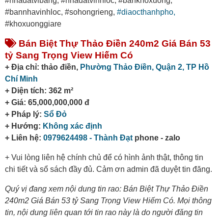
#nhadatvibang, #nhadatvinhloc, #bankhoxuong,
#bannhavinhloc, #sohongrieng,
#diaocthanhpho,
#khoxuonggiare
Bán Biệt Thự Thảo Điền 240m2 Giá Bán 53
tỷ Sang Trọng View Hiếm Có
+ Địa chỉ: thảo điền,
Phường Thảo Điền,
Quận 2,
TP Hồ
Chí Minh
+ Diện tích: 362 m²
+ Giá: 65,000,000,000 đ
+ Pháp lý:
Sổ Đỏ
+ Hướng:
Không xác định
+ Liên hệ:
0979624498 - Thành Đạt
phone - zalo
+ Vui lòng liên hệ chính chủ để có hình ảnh thật, thông tin
chi tiết và sổ sách đầy đủ. Cảm ơn admin đã duyệt tin đăng.
Quý vị đang xem nội dung tin rao: Bán Biệt Thự Thảo Điền
240m2 Giá Bán 53 tỷ Sang Trọng View Hiếm Có. Mọi thông
tin, nội dung liên quan tới tin rao này là do người đăng tin