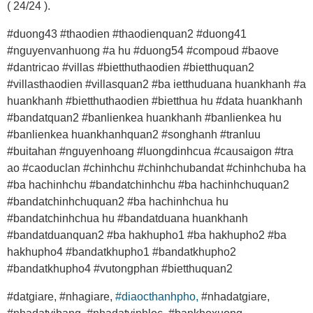
( 24/24 ).
#duong43 #thaodien #thaodienquan2 #duong41
#nguyenvanhuong #a hu #duong54 #compoud #baove
#dantricao #villas #bietthuthaodien #bietthuquan2
#villasthaodien #villasquan2 #ba ietthuduana huankhanh #a
huankhanh #bietthuthaodien #bietthua hu #data huankhanh
#bandatquan2 #banlienkea huankhanh #banlienkea hu
#banlienkea huankhanhquan2 #songhanh #tranluu
#buitahan #nguyenhoang #luongdinhcua #causaigon #tra
ao #caoduclan #chinhchu #chinhchubandat #chinhchuba ha
#ba hachinhchu #bandatchinhchu #ba hachinhchuquan2
#bandatchinhchuquan2 #ba hachinhchua hu
#bandatchinhchua hu #bandatduana huankhanh
#bandatduanquan2 #ba hakhupho1 #ba hakhupho2 #ba
hakhupho4 #bandatkhupho1 #bandatkhupho2
#bandatkhupho4 #vutongphan #bietthuquan2
#datgiare, #nhagiare,
#diaocthanhpho,
#nhadatgiare,