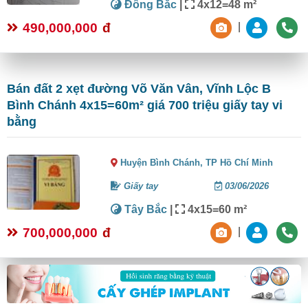
Đông Bắc
|
4x12=48 m²
490,000,000
đ
|
Bán đất 2 xẹt đường Võ Văn Vân, Vĩnh Lộc B
Bình Chánh 4x15=60m² giá 700 triệu giấy tay vi
bằng
Huyện Bình Chánh,
TP Hồ Chí Minh
Giấy tay
03/06/2026
Tây Bắc
|
4x15=60 m²
700,000,000
đ
|