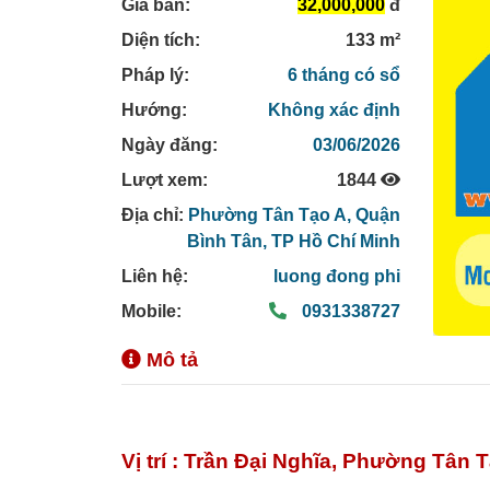
Giá bán:
32,000,000
đ
Diện tích:
133 m²
Pháp lý:
6 tháng có sổ
Hướng:
Không xác định
Ngày đăng:
03/06/2026
Lượt xem:
1844
Địa chỉ:
Phường Tân Tạo A,
Quận
Bình Tân,
TP Hồ Chí Minh
Liên hệ:
luong đong phi
Mobile:
0931338727
Mô tả
Vị trí :
Trần Đại Nghĩa, Phường Tân T