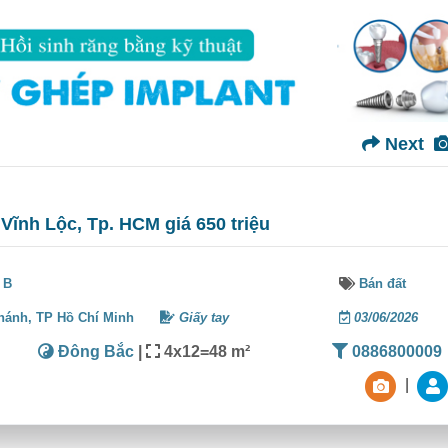
Next
 Vĩnh Lộc, Tp. HCM giá 650 triệu
 B
Bán đất
hánh,
TP Hồ Chí Minh
Giấy tay
03/06/2026
Đông Bắc
|
4x12=48 m²
0886800009
|