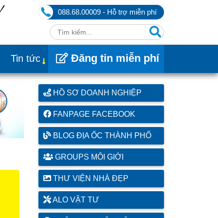
088.68.00009 - Hỗ trợ miễn phí
Đăng tin miễn phí
Tin tức
HỒ SƠ DOANH NGHIỆP
FANPAGE FACEBOOK
BLOG ĐỊA ỐC THÀNH PHỐ
GROUPS MÔI GIỚI
THƯ VIỆN NHÀ ĐẸP
ALO VẬT TƯ