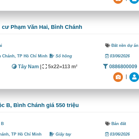
n cư Phạm Văn Hai, Bình Chánh
ai
Đất nền dự án
h Chánh,
TP Hồ Chí Minh
Sổ hồng
03/06/2026
Tây Nam
|
5x22=113 m²
0886800009
|
ộc B, Bình Chánh giá 550 triệu
 B
Bán đất
hánh,
TP Hồ Chí Minh
Giấy tay
03/06/2026