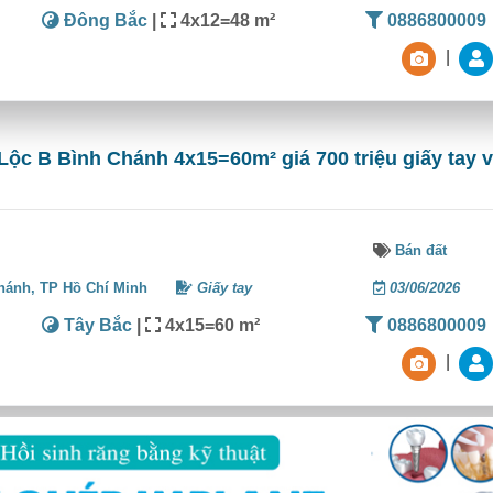
Đông Bắc
|
4x12=48 m²
0886800009
|
Lộc B Bình Chánh 4x15=60m² giá 700 triệu giấy tay v
Bán đất
hánh,
TP Hồ Chí Minh
Giấy tay
03/06/2026
Tây Bắc
|
4x15=60 m²
0886800009
|