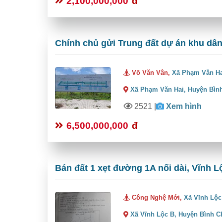
2,100,000,000
đ
Chính chủ gửi Trung đất dự án khu dâ
Võ Văn Vân,
Xã Phạm Văn H
Xã Phạm Văn Hai,
Huyện Bìn
2521
|
Xem hình
6,500,000,000
đ
Bán đất 1 xẹt đường 1A nối dài, Vĩnh L
Công Nghệ Mới,
Xã Vĩnh Lộc
Xã Vĩnh Lộc B,
Huyện Bình C