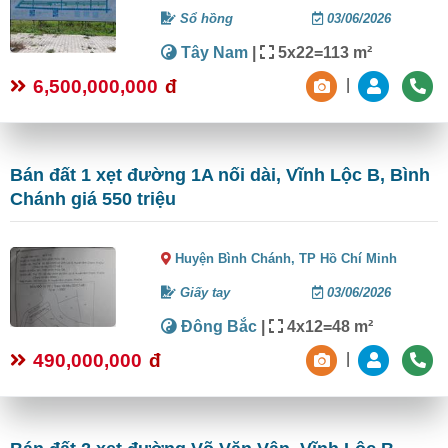
Sổ hồng
03/06/2026
Tây Nam
|
5x22=113 m²
6,500,000,000
đ
|
Bán đất 1 xẹt đường 1A nối dài, Vĩnh Lộc B, Bình
Chánh giá 550 triệu
Huyện Bình Chánh,
TP Hồ Chí Minh
Giấy tay
03/06/2026
Đông Bắc
|
4x12=48 m²
490,000,000
đ
|