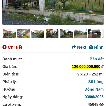
Chi tiết
Next
Hình
Danh mục:
Bán đất
Giá bán:
126,000,000,000
đ
Diện tích:
9 x 28 = 252 m²
Pháp lý:
Sổ hồng
Hướng:
Đông Nam
Ngày đăng:
03/06/2026
Lượt xem:
45048