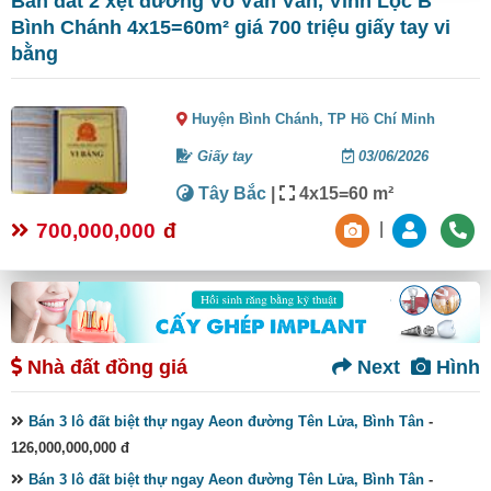
Bán đất 2 xẹt đường Võ Văn Vân, Vĩnh Lộc B
Bình Chánh 4x15=60m² giá 700 triệu giấy tay vi
bằng
Huyện Bình Chánh,
TP Hồ Chí Minh
Giấy tay
03/06/2026
Tây Bắc
|
4x15=60 m²
700,000,000
đ
|
Nhà đất đồng giá
Next
Hình
Bán 3 lô đất biệt thự ngay Aeon đường Tên Lửa, Bình Tân
-
126,000,000,000 đ
Bán 3 lô đất biệt thự ngay Aeon đường Tên Lửa, Bình Tân
-