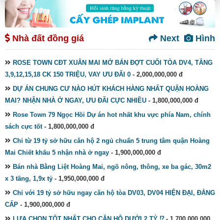
Nhà đất đồng giá
Next
Hình
ROSE TOWN CĐT XUÂN MAI MỞ BÁN ĐỢT CUỐI TÒA DV4, TẦNG
3,9,12,15,18 CK 150 TRIỆU, VAY ƯU ĐÃI 0
- 2,000,000,000 đ
DỰ ÁN CHUNG CƯ NÀO HÚT KHÁCH HÀNG NHẤT QUẬN HOÀNG
MAI? NHẬN NHÀ Ở NGAY, ƯU ĐÃI CỰC NHIỀU
- 1,800,000,000 đ
Rose Town 79 Ngọc Hồi Dự án hot nhất khu vực phía Nam, chính
sách cực tốt
- 1,800,000,000 đ
Chỉ từ 19 tỷ sở hữu căn hộ 2 ngủ chuẩn 5 trung tâm quận Hoàng
Mai Chiết khấu 5 nhận nhà ở ngay
- 1,900,000,000 đ
Bán nhà Bằng Liệt Hoàng Mai, ngõ nông, thông, xe ba gác, 30m2
x 3 tầng, 1,9x tỷ
- 1,950,000,000 đ
Chỉ với 19 tỷ sở hữu ngay căn hộ tòa DV03, DV04 HIỆN ĐẠI, ĐẲNG
CẤP
- 1,900,000,000 đ
LỰA CHỌN TỐT NHẤT CHO CĂN HỘ DƯỚI 2 TỶ ⁉️
- 1,700,000,000