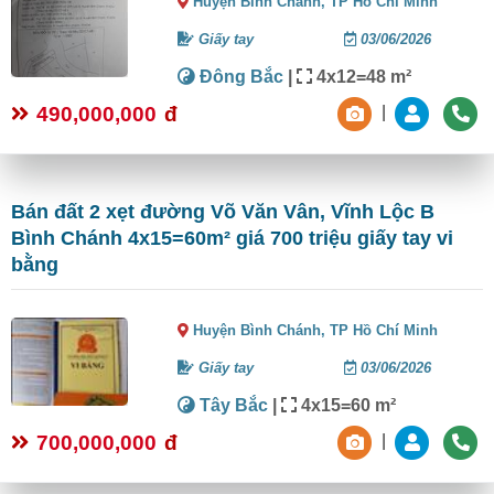
Huyện Bình Chánh,
TP Hồ Chí Minh
Giấy tay
03/06/2026
Đông Bắc
|
4x12=48 m²
490,000,000
đ
|
Bán đất 2 xẹt đường Võ Văn Vân, Vĩnh Lộc B
Bình Chánh 4x15=60m² giá 700 triệu giấy tay vi
bằng
Huyện Bình Chánh,
TP Hồ Chí Minh
Giấy tay
03/06/2026
Tây Bắc
|
4x15=60 m²
700,000,000
đ
|