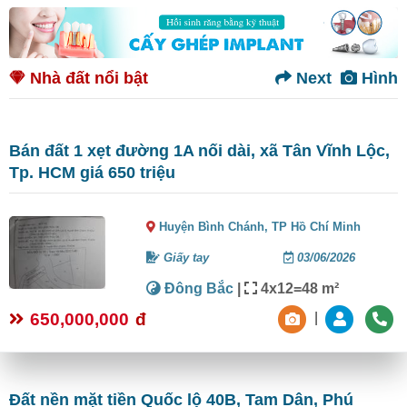
Nhà đất nổi bật
Next
Hình
Bán đất 1 xẹt đường 1A nối dài, xã Tân Vĩnh Lộc,
Tp. HCM giá 650 triệu
Huyện Bình Chánh,
TP Hồ Chí Minh
Giấy tay
03/06/2026
Đông Bắc
|
4x12=48 m²
650,000,000
đ
|
Đất nền mặt tiền Quốc lộ 40B, Tam Dân, Phú