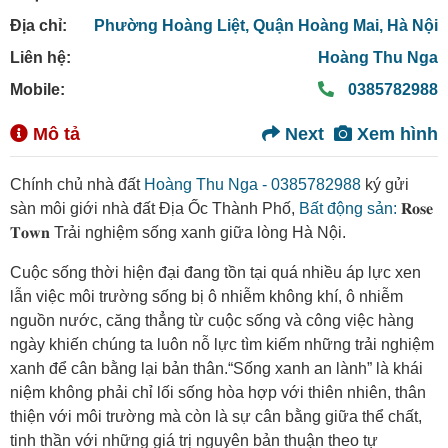
Địa chỉ:
Phường Hoàng Liệt,
Quận Hoàng Mai,
Hà Nội
Liên hệ:
Hoàng Thu Nga
Mobile:
0385782988
Mô tả
Next
Xem hình
Chính chủ nhà đất
Hoàng Thu Nga - 0385782988
ký gửi
sàn môi giới nhà đất Địa Ốc Thành Phố,
Bất động sản:
𝐑𝐨𝐬𝐞
𝐓𝐨𝐰𝐧 Trải nghiệm sống xanh giữa lòng Hà Nội.
Cuộc sống thời hiện đại đang tồn tại quá nhiều áp lực xen
lẫn việc môi trường sống bị ô nhiễm không khí, ô nhiễm
nguồn nước, căng thẳng từ cuộc sống và công việc hàng
ngày khiến chúng ta luôn nỗ lực tìm kiếm những trải nghiệm
xanh để cân bằng lại bản thân.“Sống xanh an lành” là khái
niệm không phải chỉ lối sống hòa hợp với thiên nhiên, thân
thiện với môi trường mà còn là sự cân bằng giữa thể chất,
tinh thần với những giá trị nguyên bản thuận theo tự