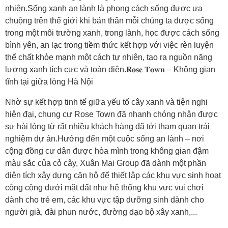
nhiên.Sống xanh an lành là phong cách sống được ưa
chuộng trên thế giới khi bản thân mỗi chúng ta được sống
trong một môi trường xanh, trong lành, học được cách sống
bình yên, an lạc trong tiềm thức kết hợp với việc rèn luyện
thể chất khỏe mạnh một cách tự nhiên, tạo ra nguồn năng
lượng xanh tích cực và toàn diện.𝐑𝐨𝐬𝐞 𝐓𝐨𝐰𝐧 – Không gian
tĩnh tại giữa lòng Hà Nội
Nhờ sự kết hợp tinh tế giữa yếu tố cây xanh và tiện nghi
hiện đại, chung cư Rose Town đã nhanh chóng nhận được
sự hài lòng từ rất nhiều khách hàng đã tới tham quan trải
nghiệm dự án.Hướng đến một cuộc sống an lành – nơi
cộng đồng cư dân được hòa mình trong không gian đậm
màu sắc của cỏ cây, Xuân Mai Group đã dành một phần
diện tích xây dựng căn hộ để thiết lập các khu vực sinh hoạt
công cộng dưới mặt đất như hệ thống khu vực vui chơi
dành cho trẻ em, các khu vực tập dưỡng sinh dành cho
người già, đài phun nước, đường dạo bộ xây xanh,...