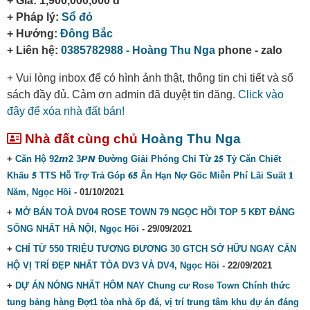
+ Giá: 1,900,000,000 đ
+ Pháp lý:
Sổ đỏ
+ Hướng:
Đông Bắc
+ Liên hệ:
0385782988 - Hoàng Thu Nga
phone - zalo
+ Vui lòng inbox để có hình ảnh thật, thông tin chi tiết và sổ
sách đầy đủ. Cảm ơn admin đã duyệt tin đăng.
Click vào
đây để xóa nhà đất bán!
Nhà đất cùng chủ
Hoàng Thu Nga
+
Căn Hộ 92𝙢2 3𝙋𝙉 Đường Giải Phóng Chỉ Từ 𝟐𝟓 Tỷ Căn Chiết
Khấu 𝟓 TTS Hỗ Trợ Trả Góp 𝟔𝟓 Ân Hạn Nợ Gốc Miễn Phí Lãi Suất 𝟏
Năm, Ngọc Hồi
- 01/10/2021
+
MỞ BÁN TOÀ DV04 ROSE TOWN 79 NGỌC HỒI TOP 5 KĐT ĐÁNG
SỐNG NHẤT HÀ NỘI, Ngọc Hồi
- 29/09/2021
+
CHỈ TỪ 550 TRIỆU TƯƠNG ĐƯƠNG 30 GTCH SỞ HỮU NGAY CĂN
HỘ VỊ TRÍ ĐẸP NHẤT TÒA DV3 VÀ DV4, Ngọc Hồi
- 22/09/2021
+
DỰ ÁN NÓNG NHẤT HÔM NAY Chung cư Rose Town Chính thức
tung bảng hàng Đợt1 tòa nhà ốp đá, vị trí trung tâm khu dự án đáng