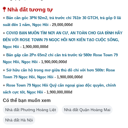
Nhà đất tương tự
+
Bán căn góc 3PN 92m2, trả trước chỉ 761tr 30 GTCH, trả góp 0 lãi
suất đến 1 năm, Ngọc Hồi
- 29,000,000đ
+
COVID BẠN MUỐN TÌM NƠI AN CƯ, AN TOÀN CHO GIA ĐÌNH HÃY
ĐỂN VỚI ROSE TOWN 79 NGỌC HỒI NƠI KIẾN TẠO CUỘC SỐNG,
Ngọc Hồi
- 1,900,000,000đ
+
Bán gấp căn 2Pn 65m2 chỉ cần trả trước từ 580tr Rose Town 79
Ngọc Hồi, Ngọc Hồi
- 1,900,000,000đ
+
Sở hữu căn hộ trong mơ giữa thủ đô chỉ với hơn 500tr: Rose
Town 79 Ngọc Hồi, Ngọc Hồi
- 1,900,000,000đ
+
Rose Town 79 Ngọc Hồi Quỹ căn ngoại giao độc quyền, chính
sách cực tốt, Ngọc Hồi
- 1,900,000,000đ
Có thể bạn muốn xem
Nhà đất Phường Hoàng Liệt
Nhà đất Quận Hoàng Mai
Nhà đất Hà Nội