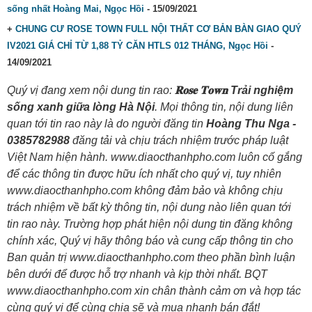
sống nhất Hoàng Mai, Ngọc Hồi
- 15/09/2021
+
CHUNG CƯ ROSE TOWN FULL NỘI THẤT CƠ BẢN BÀN GIAO QUÝ
IV2021 GIÁ CHỈ TỪ 1,88 TỶ CĂN HTLS 012 THÁNG, Ngọc Hồi
-
14/09/2021
Quý vị đang xem nội dung tin rao:
𝐑𝐨𝐬𝐞 𝐓𝐨𝐰𝐧 Trải nghiệm
sống xanh giữa lòng Hà Nội
. Mọi thông tin, nội dung liên
quan tới tin rao này là do người đăng tin
Hoàng Thu Nga -
0385782988
đăng tải và chịu trách nhiệm trước pháp luật
Việt Nam hiện hành. www.diaocthanhpho.com luôn cố gắng
để các thông tin được hữu ích nhất cho quý vị, tuy nhiên
www.diaocthanhpho.com không đảm bảo và không chịu
trách nhiệm về bất kỳ thông tin, nội dung nào liên quan tới
tin rao này. Trường hợp phát hiện nội dung tin đăng không
chính xác, Quý vị hãy thông báo và cung cấp thông tin cho
Ban quản trị www.diaocthanhpho.com theo phần bình luận
bên dưới để được hỗ trợ nhanh và kịp thời nhất. BQT
www.diaocthanhpho.com xin chân thành cảm ơn và hợp tác
cùng quý vị để cùng chia sẽ và mua nhanh bán đắt!