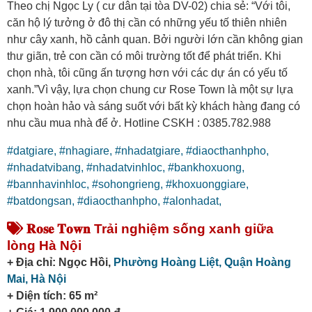
Theo chị Ngọc Ly ( cư dân tại tòa DV-02) chia sẻ: “Với tôi,
căn hộ lý tưởng ở đô thị cần có những yếu tố thiên nhiên
như cây xanh, hồ cảnh quan. Bởi người lớn cần không gian
thư giãn, trẻ con cần có môi trường tốt để phát triển. Khi
chọn nhà, tôi cũng ấn tượng hơn với các dự án có yếu tố
xanh.”Vì vậy, lựa chọn chung cư Rose Town là một sự lựa
chọn hoàn hảo và sáng suốt với bất kỳ khách hàng đang có
nhu cầu mua nhà để ở. Hotline CSKH : 0385.782.988
#datgiare,
#nhagiare,
#nhadatgiare,
#diaocthanhpho,
#nhadatvibang,
#nhadatvinhloc,
#bankhoxuong,
#bannhavinhloc,
#sohongrieng,
#khoxuonggiare,
#batdongsan,
#diaocthanhpho,
#alonhadat,
𝐑𝐨𝐬𝐞 𝐓𝐨𝐰𝐧 Trải nghiệm sống xanh giữa
lòng Hà Nội
+ Địa chỉ: Ngọc Hồi,
Phường Hoàng Liệt,
Quận Hoàng
Mai,
Hà Nội
+ Diện tích: 65 m²