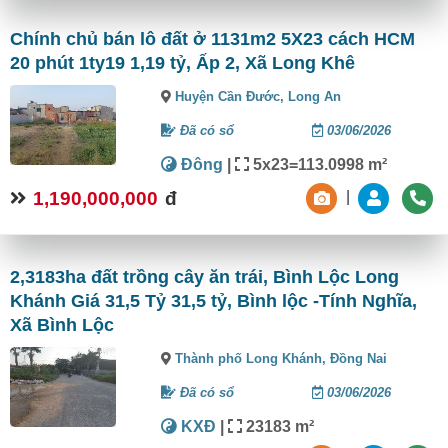
Chính chủ bán lô đất ở 1131m2 5X23 cách HCM
20 phút 1ty19 1,19 tỷ, Ấp 2, Xã Long Khê
Huyện Cần Đước,
Long An
Đã có sổ
03/06/2026
Đông
|
5x23=113.0998 m²
1,190,000,000
đ
|
2,3183ha đất trồng cây ăn trái, Bình Lộc Long
Khánh Giá 31,5 Tỷ 31,5 tỷ, Bình lộc -Tính Nghĩa,
Xã Bình Lộc
Thành phố Long Khánh,
Đồng Nai
Đã có sổ
03/06/2026
KXĐ
|
23183 m²