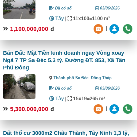
Đã có sổ
03/06/2026
Tây
|
11x100=1100 m²
1,100,000,000
đ
|
Bán Đất: Mặt Tiền kinh doanh ngay Vòng xoay
Ngã 7 TP Sa Đéc 5,3 tỷ, Đường ĐT. 853, Xã Tân
Phú Đông
Thành phố Sa Đéc,
Đồng Tháp
Đã có sổ
03/06/2026
Tây
|
15x19=265 m²
5,300,000,000
đ
|
Đất thổ cư 3000m2 Châu Thành, Tây Ninh 1,3 tỷ,