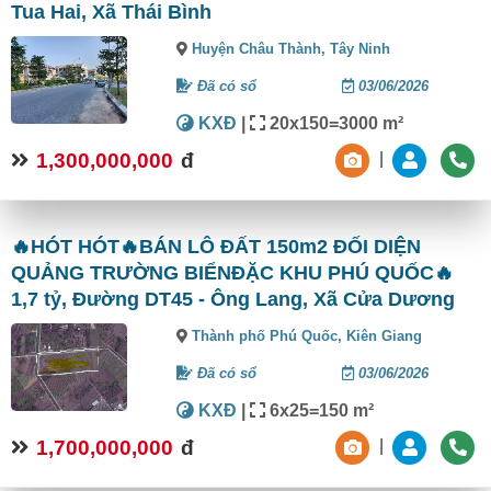
Tua Hai, Xã Thái Bình
Huyện Châu Thành,
Tây Ninh
Đã có sổ
03/06/2026
KXĐ
|
20x150=3000 m²
1,300,000,000
đ
|
🔥HÓT HÓT🔥BÁN LÔ ĐẤT 150m2 ĐỐI DIỆN
QUẢNG TRƯỜNG BIỂNĐẶC KHU PHÚ QUỐC🔥
1,7 tỷ, Đường DT45 - Ông Lang, Xã Cửa Dương
Thành phố Phú Quốc,
Kiên Giang
Đã có sổ
03/06/2026
KXĐ
|
6x25=150 m²
1,700,000,000
đ
|