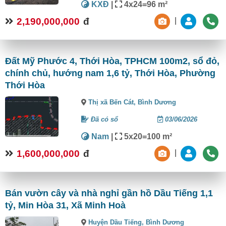
KXĐ
|
4x24=96 m²
2,190,000,000
đ
|
Đất Mỹ Phước 4, Thới Hòa, TPHCM 100m2, sổ đỏ,
chính chủ, hướng nam 1,6 tỷ, Thới Hòa, Phường
Thới Hòa
Thị xã Bến Cát,
Bình Dương
Đã có sổ
03/06/2026
Nam
|
5x20=100 m²
1,600,000,000
đ
|
Bán vườn cây và nhà nghỉ gần hồ Dầu Tiếng 1,1
tỷ, Min Hòa 31, Xã Minh Hoà
Huyện Dầu Tiếng,
Bình Dương