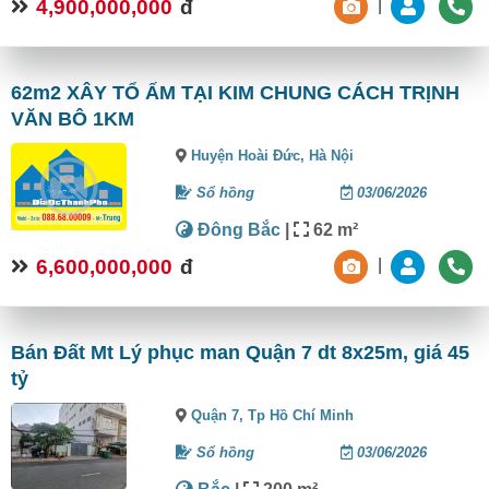
4,900,000,000
đ
|
62m2 XÂY TỔ ẤM TẠI KIM CHUNG CÁCH TRỊNH
VĂN BÔ 1KM
Huyện Hoài Đức,
Hà Nội
Sổ hồng
03/06/2026
Đông Bắc
|
62 m²
6,600,000,000
đ
|
Bán Đất Mt Lý phục man Quận 7 dt 8x25m, giá 45
tỷ
Quận 7,
Tp Hồ Chí Minh
Sổ hồng
03/06/2026