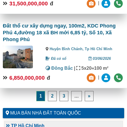
31,500,000,000
đ
|
Đất thổ cư xây dựng ngay, 100m2, KDC Phong
Phú 4,đường 18 xã BH mới 6,85 tỷ, Số 10, Xã
Phong Phú
Huyện Bình Chánh,
Tp Hồ Chí Minh
Đã có sổ
03/06/2026
Đông Bắc
|
5x20=100 m²
6,850,000,000
đ
|
1
2
3
…
»
MUA BÁN NHÀ ĐẤT TOÀN QUỐC
TP Hồ Chí Minh