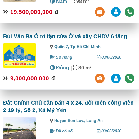
Nam
|
98 m²
19,500,000,000
đ
|
Bùi Văn Ba Ô tô tận cửa Ở và xây CHDV 6 tầng
Quận 7,
Tp Hồ Chí Minh
Sổ hồng
03/06/2026
Đông
|
80 m²
9,000,000,000
đ
|
Đất Chính Chủ cần bán 4 x 24, đối diện công viên
2,19 tỷ, Số 2, Xã Mỹ Yên
Huyện Bến Lức,
Long An
Đã có sổ
03/06/2026