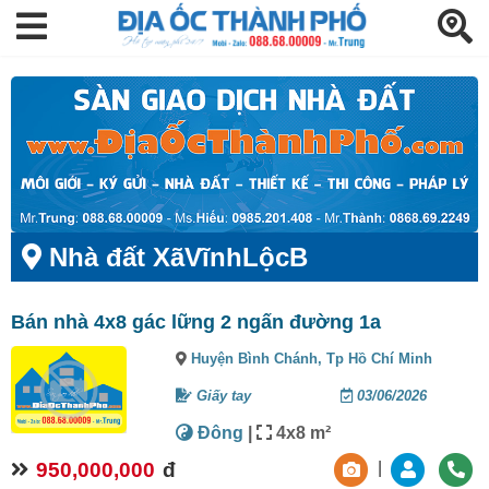
Nhà đất XãVĩnhLộcB
Bán nhà 4x8 gác lững 2 ngấn đường 1a
Huyện Bình Chánh,
Tp Hồ Chí Minh
Giấy tay
03/06/2026
Đông
|
4x8 m²
950,000,000
đ
|