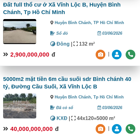
Đất full thổ cư ở Xã Vĩnh Lộc B, Huyện Bình
Chánh, Tp Hồ Chí Minh
Huyện Bình Chánh,
TP Hồ Chí Minh
Sổ đỏ
03/06/2026
Đông
|
132 m²
2,900,000,000
đ
|
5000m2 mặt tiền 6m cầu suối sdr Bình chánh 40
tỷ, Đường Cầu Suối, Xã Vĩnh Lộc B
Huyện Bình Chánh,
Tp Hồ Chí Minh
Đã có sổ
03/06/2026
KXĐ
|
44x120=5000 m²
40,000,000,000
đ
|