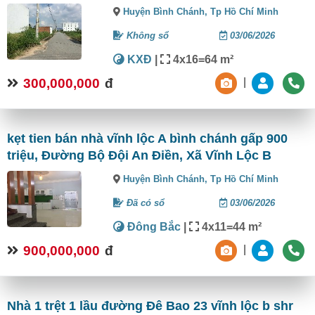
Huyện Bình Chánh,
Tp Hồ Chí Minh
Không sổ
03/06/2026
KXĐ
|
4x16=64 m²
300,000,000
đ
|
kẹt tien bán nhà vĩnh lộc A bình chánh gấp 900
triệu, Đường Bộ Đội An Điền, Xã Vĩnh Lộc B
Huyện Bình Chánh,
Tp Hồ Chí Minh
Đã có sổ
03/06/2026
Đông Bắc
|
4x11=44 m²
900,000,000
đ
|
Nhà 1 trệt 1 lầu đường Đê Bao 23 vĩnh lộc b shr