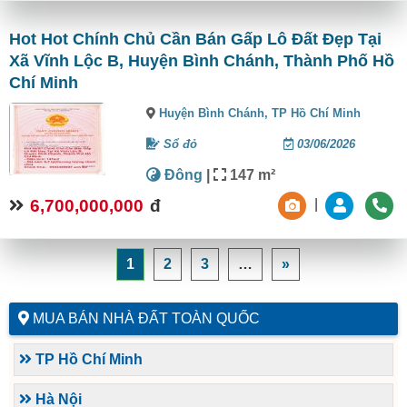
Hot Hot Chính Chủ Cần Bán Gấp Lô Đất Đẹp Tại
Xã Vĩnh Lộc B, Huyện Bình Chánh, Thành Phố Hồ
Chí Minh
Huyện Bình Chánh,
TP Hồ Chí Minh
Sổ đỏ
03/06/2026
Đông
|
147 m²
6,700,000,000
đ
|
1
2
3
…
»
MUA BÁN NHÀ ĐẤT TOÀN QUỐC
TP Hồ Chí Minh
Hà Nội