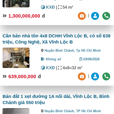
KXĐ
|
54 m²
1,300,000,000
đ
|
Cần bán nhà tôn 4x8 DCHH Vĩnh Lộc B, có sổ 639
triệu, Công Nghệ, Xã Vĩnh Lộc B
Huyện Bình Chánh,
Tp Hồ Chí Minh
Không sổ
03/06/2026
KXĐ
|
4x8=32 m²
639,000,000
đ
|
Bán đất 1 xẹt đường 1A nối dài, Vĩnh Lộc B, Bình
Chánh giá 550 triệu
Huyện Bình Chánh,
TP Hồ Chí Minh