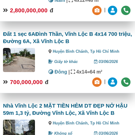
Nam
|
4x12=48 m²
2,800,000,000
đ
|
Đất 1 sẹc 6AĐình Thần, Vĩnh Lộc B 4x14 700 triệu,
Đường 6A, Xã Vĩnh Lộc B
Huyện Bình Chánh,
Tp Hồ Chí Minh
Giấy tờ khác
03/06/2026
Đông
|
4x14=64 m²
700,000,000
đ
|
Nhà Vĩnh Lộc 2 MẶT TIỀN HẺM DT ĐẸP NỞ HẬU
59m 1,3 tỷ, Đường Vĩnh Lộc, Xã Vĩnh Lộc B
Huyện Bình Chánh,
Tp Hồ Chí Minh
Không sổ
03/06/2026