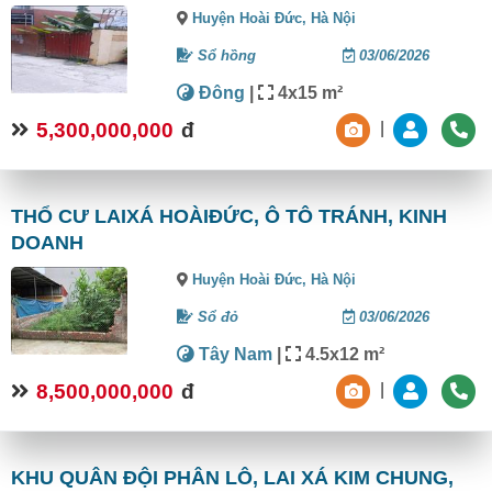
Huyện Hoài Đức,
Hà Nội
Sổ hồng
03/06/2026
Đông
|
4x15 m²
5,300,000,000
đ
|
THỔ CƯ LAIXÁ HOÀIĐỨC, Ô TÔ TRÁNH, KINH
DOANH
Huyện Hoài Đức,
Hà Nội
Sổ đỏ
03/06/2026
Tây Nam
|
4.5x12 m²
8,500,000,000
đ
|
KHU QUÂN ĐỘI PHÂN LÔ, LAI XÁ KIM CHUNG,