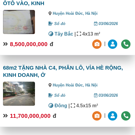
ÔTÔ VÀO, KINH
Huyện Hoài Đức,
Hà Nội
Sổ đỏ
03/06/2026
Tây Bắc
|
4x13 m²
8,500,000,000
đ
|
68m2 TẶNG NHÀ C4, PHÂN LÔ, VỈA HÈ RỘNG,
KINH DOANH, Ở
Huyện Hoài Đức,
Hà Nội
Sổ đỏ
03/06/2026
Đông
|
4.5x15 m²
11,700,000,000
đ
|