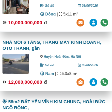
Sổ đỏ
03/06/2026
Đông
|
5x11 m²
10,000,000,000
đ
|
NHÀ MỚI 6 TẦNG, THANG MÁY KINH DOANH,
OTO TRÁNH, gần
Huyện Hoài Đức,
Hà Nội
Sổ đỏ
03/06/2026
Nam
|
5.3x8 m²
12,000,000,000
đ
|
🌟 58m2 ĐẤT YÊN VĨNH KIM CHUNG, HOÀI ĐỨC
NGÕ RỘNG,