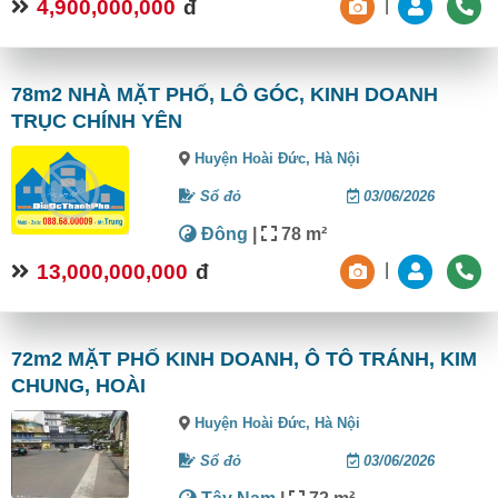
4,900,000,000
đ
|
78m2 NHÀ MẶT PHỐ, LÔ GÓC, KINH DOANH
TRỤC CHÍNH YÊN
Huyện Hoài Đức,
Hà Nội
Sổ đỏ
03/06/2026
Đông
|
78 m²
13,000,000,000
đ
|
72m2 MẶT PHỐ KINH DOANH, Ô TÔ TRÁNH, KIM
CHUNG, HOÀI
Huyện Hoài Đức,
Hà Nội
Sổ đỏ
03/06/2026