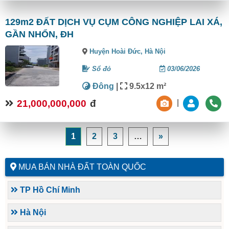
129m2 ĐẤT DỊCH VỤ CỤM CÔNG NGHIỆP LAI XÁ,
GẦN NHỔN, ĐH
Huyện Hoài Đức,
Hà Nội
Sổ đỏ
03/06/2026
Đông
|
9.5x12 m²
21,000,000,000
đ
|
1
2
3
…
»
MUA BÁN NHÀ ĐẤT TOÀN QUỐC
TP Hồ Chí Minh
Hà Nội