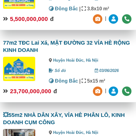
Đông Bắc
|
3.8x10 m²
5,500,000,000
đ
|
77m2 TĐC Lai Xá, MẶT ĐƯỜNG 32 VỈA HÈ RỘNG
KINH DOANH
Huyện Hoài Đức,
Hà Nội
Sổ đỏ
03/06/2026
Đông Bắc
|
5x15 m²
23,700,000,000
đ
|
💥55m2 NHÀ DÂN XÂY, VỈA HÈ PHÂN LÔ, KINH
DOANH CỤM CÔNG
Huyện Hoài Đức,
Hà Nội