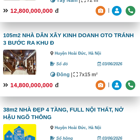
Tây Nam
|
72 m²
12,800,000,000
đ
|
105m2 NHÀ DÂN XÂY KINH DOANH OTO TRÁNH
3 BƯỚC RA KHU Đ
Huyện Hoài Đức,
Hà Nội
Sổ đỏ
03/06/2026
Đông
|
7x15 m²
14,800,000,000
đ
|
38m2 NHÀ ĐẸP 4 TẦNG, FULL NỘI THẤT, NỞ
HẬU NGÕ THÔNG
Huyện Hoài Đức,
Hà Nội
Sổ hồng
03/06/2026