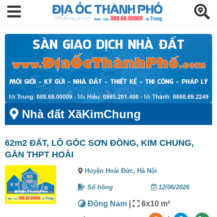
Nhà đất XãKimChung
62m2 ĐẤT, LÔ GÓC SƠN ĐỒNG, KIM CHUNG,
GẦN THPT HOÀI
Huyện Hoài Đức,
Hà Nội
Sổ hồng
12/06/2026
Đông Nam
|
6x10 m²