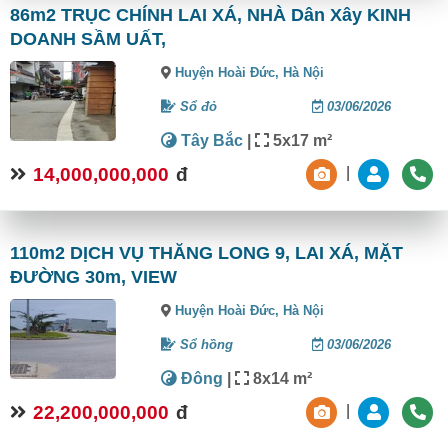
86m2 TRỤC CHÍNH LAI XÁ, NHÀ Dân Xây KINH
DOANH SẦM UẤT,
Huyện Hoài Đức,
Hà Nội
Sổ đỏ
03/06/2026
Tây Bắc
|
5x17 m²
14,000,000,000
đ
|
110m2 DỊCH VỤ THĂNG LONG 9, LAI XÁ, MẶT
ĐƯỜNG 30m, VIEW
Huyện Hoài Đức,
Hà Nội
Sổ hồng
03/06/2026
Đông
|
8x14 m²
22,200,000,000
đ
|