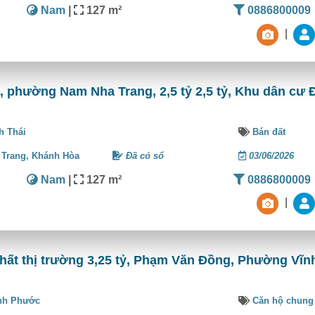
Nam
|
127 m²
0886800009
|
i, phường Nam Nha Trang, 2,5 tỷ 2,5 tỷ, Khu dân cư 
h Thái
Bán đất
 Trang,
Khánh Hòa
Đã có sổ
03/06/2026
Nam
|
127 m²
0886800009
|
ất thị trường 3,25 tỷ, Phạm Văn Đồng, Phường Vĩn
nh Phước
Căn hộ chung