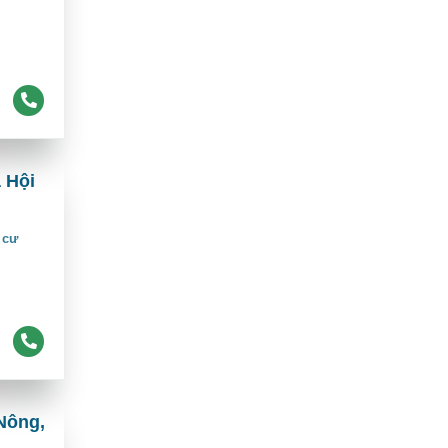
 Hội
 cư
Nông,