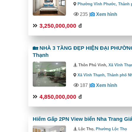
Phường Vĩnh Phước,
Thành 
235
|
Xem hình
3,250,000,000
đ
🏡 NHÀ 3 TẦNG ĐẸP HIỆN ĐẠI PHƯỜNG 
Thạnh
Thôn Phú Vinh,
Xã Vĩnh Thạ
Xã Vĩnh Thạnh,
Thành phố N
187
|
Xem hình
4,850,000,000
đ
Hiếm Gấp 2PN View biển Nha Trang Giá 
Lộc Thọ,
Phường Lộc Thọ