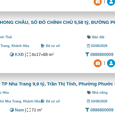
|
ONG CHÂU, SỔ ĐỎ CHÍNH CHỦ 5,58 tỷ, ĐƯỜNG 
ĩnh Thái
Bán đất
 Trang,
Khánh Hòa
Đã có sổ
03/06/2026
KXĐ
|
4x17=68 m²
0886800009
|
 TP Nha Trang 9,9 tỷ, Trần Thị Tính, Phường Phước
c Hòa
Nhà riêng
hố Nha Trang,
Khánh Hòa
Đã có sổ
03/06/2026
Nam
|
71 m²
0886800009