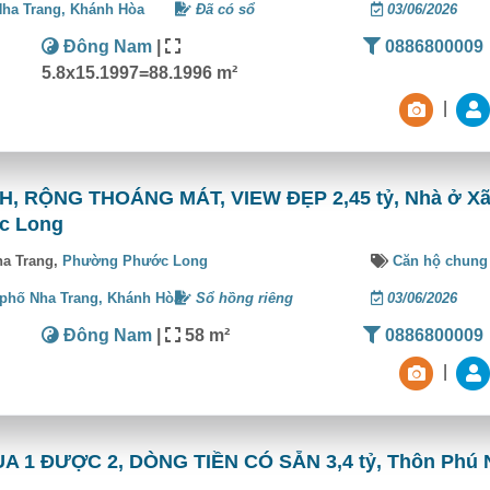
Nha Trang,
Khánh Hòa
Đã có sổ
03/06/2026
Đông Nam
|
0886800009
5.8x15.1997=88.1996 m²
|
, RỘNG THOÁNG MÁT, VIEW ĐẸP 2,45 tỷ, Nhà ở Xã
c Long
ha Trang,
Phường Phước Long
Căn hộ chung
phố Nha Trang,
Khánh Hòa
Sổ hồng riêng
03/06/2026
Đông Nam
|
58 m²
0886800009
|
1 ĐƯỢC 2, DÒNG TIỀN CÓ SẴN 3,4 tỷ, Thôn Phú 