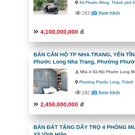
Xã Phước Đồng,
Thành phố 
183
|
Xem hình
4,100,000,000
đ
BÁN CĂN HỘ TP NHA TRANG, YÊN TĨNH
Phước Long Nha Trang, Phường Phướ
Nhà ở Xã Hội Phước Long N
Phường Phước Long,
Thành 
192
|
Xem hình
2,450,000,000
đ
BÁN ĐẤT TẶNG DÃY TRỌ 4 PHÒNG MUA 
Xã Vĩnh Hiệp