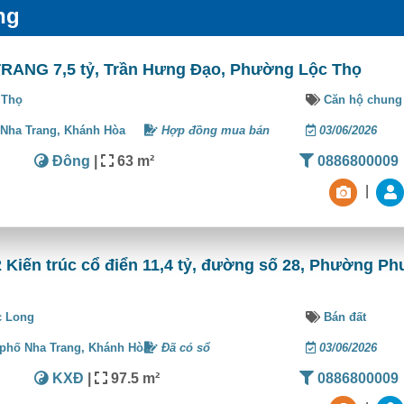
ng
NG 7,5 tỷ, Trần Hưng Đạo, Phường Lộc Thọ
 Thọ
Căn hộ chung
 Nha Trang,
Khánh Hòa
Hợp đồng mua bán
03/06/2026
Đông
|
63 m²
0886800009
|
Kiến trúc cổ điển 11,4 tỷ, đường số 28, Phường P
 Long
Bán đất
phố Nha Trang,
Khánh Hòa
Đã có sổ
03/06/2026
KXĐ
|
97.5 m²
0886800009