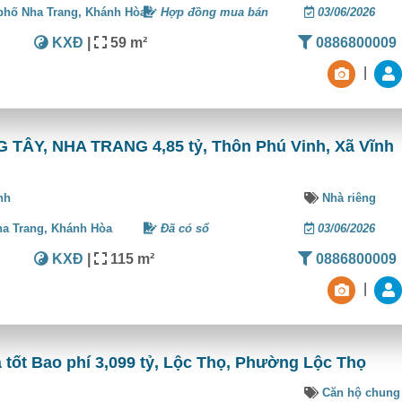
phố Nha Trang,
Khánh Hòa
Hợp đồng mua bán
03/06/2026
KXĐ
|
59 m²
0886800009
|
TÂY, NHA TRANG 4,85 tỷ, Thôn Phú Vinh, Xã Vĩnh
nh
Nhà riêng
ha Trang,
Khánh Hòa
Đã có sổ
03/06/2026
KXĐ
|
115 m²
0886800009
|
tốt Bao phí 3,099 tỷ, Lộc Thọ, Phường Lộc Thọ
Căn hộ chung