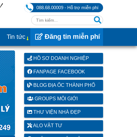
088.68.00009 - Hỗ trợ miễn phí
Đăng tin miễn phí
Tin tức
HỒ SƠ DOANH NGHIỆP
FANPAGE FACEBOOK
BLOG ĐỊA ỐC THÀNH PHỐ
GROUPS MÔI GIỚI
THƯ VIỆN NHÀ ĐẸP
ALO VẬT TƯ