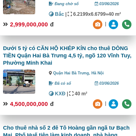
Đang chờ sổ
03/06/2026
Bắc
|
6.2199x6.6799=40 m²
2,999,000,000
đ
|
Dưới 5 tỷ có CĂN HỘ KHÉP KÍN cho thuê DÒNG
TIỀN Quận Hai Bà Trưng 4,5 tỷ, ngõ 120 Vĩnh Tuy,
Phường Minh Khai
Quận Hai Bà Trưng,
Hà Nội
Đã có sổ
03/06/2026
KXĐ
|
40 m²
4,500,000,000
đ
|
Cho thuê nhà số 2 đê Tô Hoàng gần ngã tư Bạch
Mai, Phố Huế tiện làm kinh doanh, nhà hàng