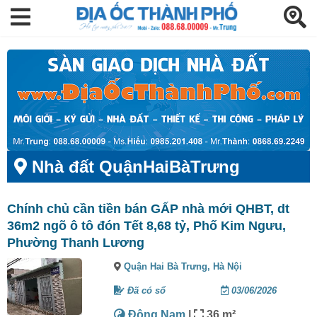
Nhà đất QuậnHaiBàTrưng
Chính chủ cần tiền bán GẤP nhà mới QHBT, dt
36m2 ngõ ô tô đón Tết 8,68 tỷ, Phố Kim Ngưu,
Phường Thanh Lương
Quận Hai Bà Trưng,
Hà Nội
Đã có sổ
03/06/2026
Đông Nam
|
36 m²