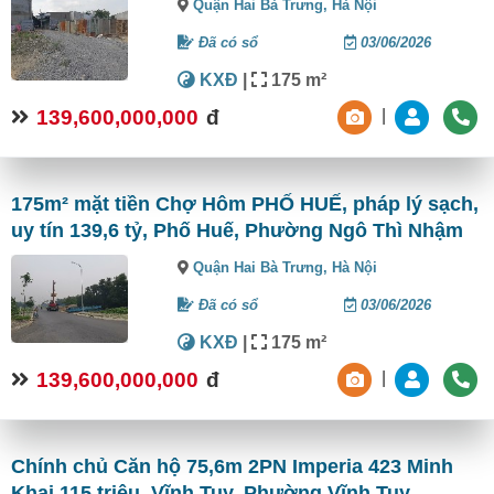
Quận Hai Bà Trưng,
Hà Nội
Đã có sổ
03/06/2026
KXĐ
|
175 m²
139,600,000,000
đ
|
175m² mặt tiền Chợ Hôm PHỐ HUẾ, pháp lý sạch,
uy tín 139,6 tỷ, Phố Huế, Phường Ngô Thì Nhậm
Quận Hai Bà Trưng,
Hà Nội
Đã có sổ
03/06/2026
KXĐ
|
175 m²
139,600,000,000
đ
|
Chính chủ Căn hộ 75,6m 2PN Imperia 423 Minh
Khai 115 triệu, Vĩnh Tuy, Phường Vĩnh Tuy