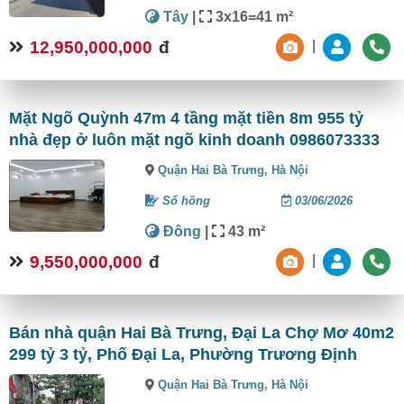
Tây
|
3x16=41 m²
12,950,000,000
đ
|
Mặt Ngõ Quỳnh 47m 4 tầng mặt tiền 8m 955 tỷ
nhà đẹp ở luôn mặt ngõ kinh doanh 0986073333
Quận Hai Bà Trưng,
Hà Nội
Sổ hồng
03/06/2026
Đông
|
43 m²
9,550,000,000
đ
|
Bán nhà quận Hai Bà Trưng, Đại La Chợ Mơ 40m2
299 tỷ 3 tỷ, Phố Đại La, Phường Trương Định
Quận Hai Bà Trưng,
Hà Nội