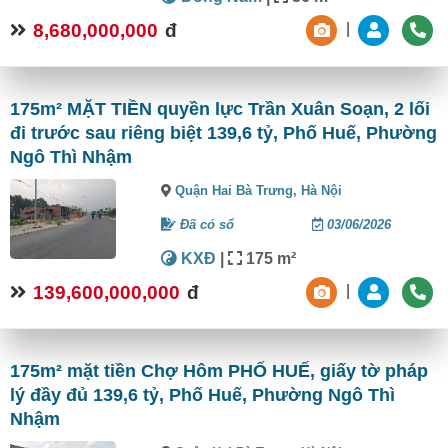
8,680,000,000
đ
|
175m² MẶT TIỀN quyền lực Trần Xuân Soạn, 2 lối
đi trước sau riêng biệt 139,6 tỷ, Phố Huế, Phường
Ngô Thì Nhậm
Quận Hai Bà Trưng,
Hà Nội
Đã có sổ
03/06/2026
KXĐ
|
175 m²
139,600,000,000
đ
|
175m² mặt tiền Chợ Hôm PHỐ HUẾ, giấy tờ pháp
lý đầy đủ 139,6 tỷ, Phố Huế, Phường Ngô Thì
Nhậm