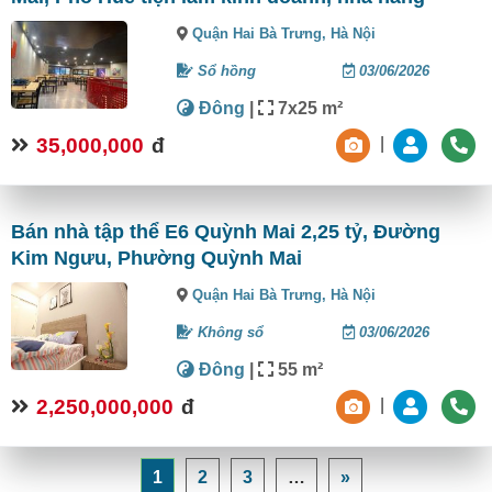
Quận Hai Bà Trưng,
Hà Nội
Sổ hồng
03/06/2026
Đông
|
7x25 m²
35,000,000
đ
|
Bán nhà tập thể E6 Quỳnh Mai 2,25 tỷ, Đường
Kim Ngưu, Phường Quỳnh Mai
Quận Hai Bà Trưng,
Hà Nội
Không sổ
03/06/2026
Đông
|
55 m²
2,250,000,000
đ
|
1
2
3
…
»