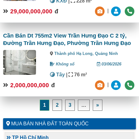
KXĐ
|
228 m²
29,000,000,000
đ
|
Cần Bán Dt 755m2 View Trần Hưng Đạo C 2 tỷ,
Đường Trần Hưng Đạo, Phường Trần Hưng Đạo
Thành phố Hạ Long,
Quảng Ninh
Không sổ
03/06/2026
Tây
|
76 m²
2,000,000,000
đ
|
1
2
3
…
»
MUA BÁN NHÀ ĐẤT TOÀN QUỐC
TP Hồ Chí Minh