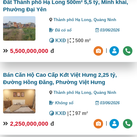
Đất Thành phố Hạ Long 500m² 5,5 tỷ, Minh khai,
Phường Đại Yên
Thành phố Hạ Long,
Quảng Ninh
Đã có sổ
03/06/2026
KXĐ
|
500 m²
5,500,000,000
đ
|
Bán Căn Hộ Cao Cấp Kđt Việt Hưng 2,25 tỷ,
Đường Hồng Đăng, Phường Việt Hưng
Thành phố Hạ Long,
Quảng Ninh
Không sổ
03/06/2026
KXĐ
|
97 m²
2,250,000,000
đ
|