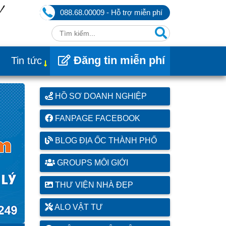
088.68.00009 - Hỗ trợ miễn phí
Đăng tin miễn phí
Tin tức
HỒ SƠ DOANH NGHIỆP
FANPAGE FACEBOOK
BLOG ĐỊA ỐC THÀNH PHỐ
GROUPS MÔI GIỚI
THƯ VIỆN NHÀ ĐẸP
ALO VẬT TƯ