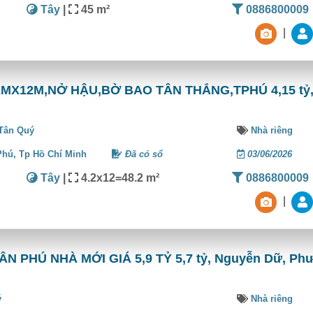
Tây
|
45 m²
0886800009
|
42MX12M,NỞ HẬU,BỜ BAO TÂN THẮNG,TPHÚ 4,15 tỷ
Tân Quý
Nhà riêng
Phú,
Tp Hồ Chí Minh
Đã có sổ
03/06/2026
Tây
|
4.2x12=48.2 m²
0886800009
|
 PHÚ NHÀ MỚI GIÁ 5,9 TỶ 5,7 tỷ, Nguyễn Dữ, Ph
ý
Nhà riêng