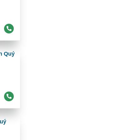
ân Quý
Quý