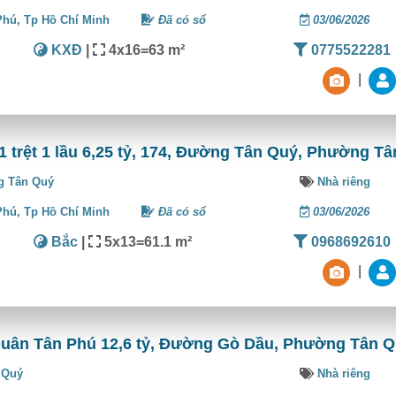
Phú,
Tp Hồ Chí Minh
Đã có sổ
03/06/2026
KXĐ
|
4x16=63 m²
0775522281
|
 trệt 1 lầu 6,25 tỷ, 174, Đường Tân Quý, Phường T
g Tân Quý
Nhà riêng
Phú,
Tp Hồ Chí Minh
Đã có sổ
03/06/2026
Bắc
|
5x13=61.1 m²
0968692610
|
uân Tân Phú 12,6 tỷ, Đường Gò Dầu, Phường Tân 
 Quý
Nhà riêng