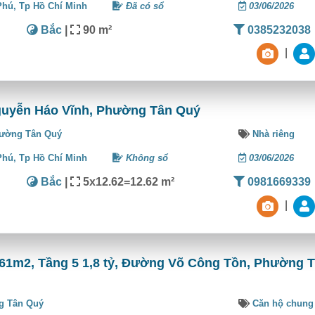
Phú,
Tp Hồ Chí Minh
Đã có sổ
03/06/2026
Bắc
|
90 m²
0385232038
|
uyễn Háo Vĩnh, Phường Tân Quý
ường Tân Quý
Nhà riêng
Phú,
Tp Hồ Chí Minh
Không sổ
03/06/2026
Bắc
|
5x12.62=12.62 m²
0981669339
|
 61m2, Tầng 5 1,8 tỷ, Đường Võ Công Tồn, Phường 
g Tân Quý
Căn hộ chung