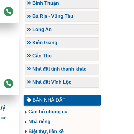
Bình Thuận
Bà Rịa - Vũng Tàu
Long An
Kiên Giang
Cần Thơ
Nhà đất tỉnh thành khác
Nhà đất Vĩnh Lộc
BÁN NHÀ ĐẤT
uý
Căn hộ chung cư
 cư
Nhà riêng
Biệt thự, liền kề