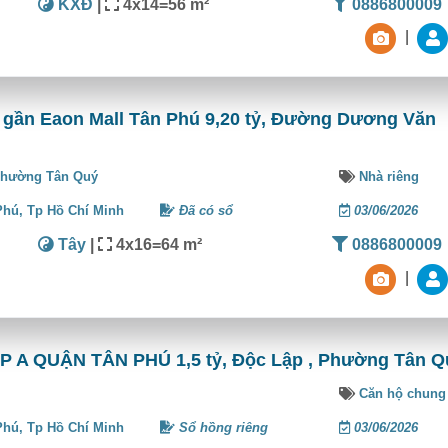
KXĐ
|
4x14=56 m²
0886800009
|
 gần Eaon Mall Tân Phú 9,20 tỷ, Đường Dương Văn
hường Tân Quý
Nhà riêng
Phú,
Tp Hồ Chí Minh
Đã có sổ
03/06/2026
Tây
|
4x16=64 m²
0886800009
|
 QUẬN TÂN PHÚ 1,5 tỷ, Độc Lập , Phường Tân Q
Căn hộ chung
Phú,
Tp Hồ Chí Minh
Sổ hồng riêng
03/06/2026