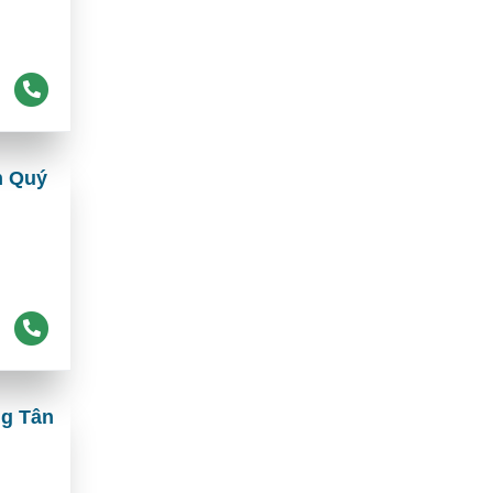
n Quý
ng Tân