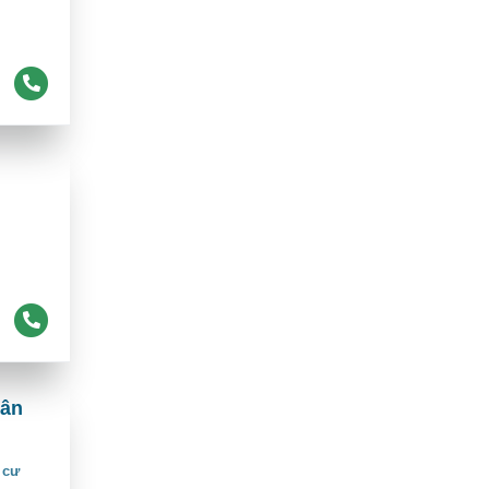
Tân
 cư