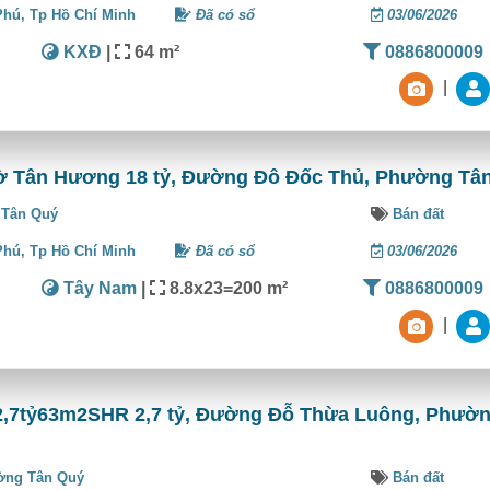
Phú,
Tp Hồ Chí Minh
Đã có sổ
03/06/2026
KXĐ
|
64 m²
0886800009
|
thờ Tân Hương 18 tỷ, Đường Đô Đốc Thủ, Phường Tâ
Tân Quý
Bán đất
Phú,
Tp Hồ Chí Minh
Đã có sổ
03/06/2026
Tây Nam
|
8.8x23=200 m²
0886800009
|
2,7tỷ63m2SHR 2,7 tỷ, Đường Đỗ Thừa Luông, Phườ
ờng Tân Quý
Bán đất