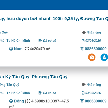
uý, hữu duyên bớt nhanh 100tr 9,35 tỷ, Đường Tân 
n Quý
Nhà riêng
Phú,
Tp Hồ Chí Minh
Đã có sổ
03/06/2026
Nam
|
4x20=79 m²
0886800009
|
Tân Kỳ Tân Quý, Phường Tân Quý
ờng Tân Quý
Nhà riêng
Phú,
Tp Hồ Chí Minh
Đã có sổ
03/06/2026
Đông
|
4.5998x10.0397=47.5
0886800009
m²