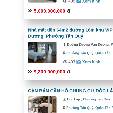
405
|
Xem hình
5,600,000,000
đ
Nhà mặt tiền 64m2 đường 16m khu VIP
Dương, Phường Tân Quý
Đường Dương Văn Dương,
P
Phường Tân Quý,
Quận Tân 
403
|
Xem hình
9,200,000,000
đ
CẦN BÁN CĂN HỘ CHUNG CƯ ĐỘC LẬP A
Độc Lập ,
Phường Tân Quý
Phường Tân Quý,
Quận Tân 