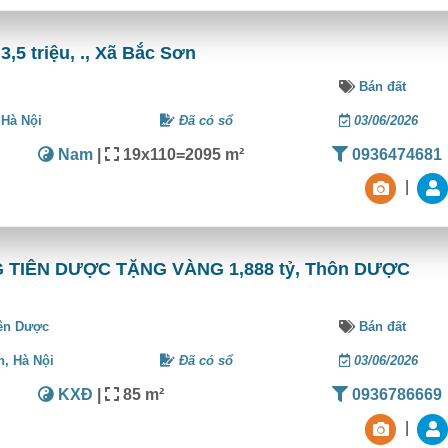
,5 triệu, ., Xã Bắc Sơn
Bán đất
,
Hà Nội
Đã có sổ
03/06/2026
Nam
|
19x110=2095 m²
0936474681
|
TIÊN DƯỢC TẶNG VÀNG 1,888 tỷ, Thôn DƯỢC
ên Dược
Bán đất
n,
Hà Nội
Đã có sổ
03/06/2026
KXĐ
|
85 m²
0936786669
|