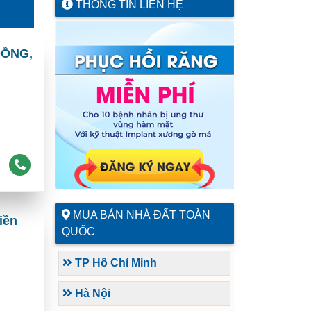
THÔNG TIN LIÊN HỆ
ĐỒNG,
MUA BÁN NHÀ ĐẤT TOÀN
iền
QUỐC
TP Hồ Chí Minh
Hà Nội