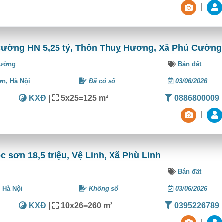
|
Cường HN 5,25 tỷ, Thôn Thuỵ Hương, Xã Phú Cường
Cường
Bán đất
ơn,
Hà Nội
Đã có sổ
03/06/2026
KXĐ
|
5x25=125 m²
0886800009
|
 sơn 18,5 triệu, Vệ Linh, Xã Phù Linh
Bán đất
,
Hà Nội
Không sổ
03/06/2026
KXĐ
|
10x26=260 m²
0395226789
|