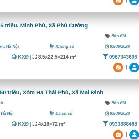
,5 triệu, Minh Phú, Xã Phú Cường
Bán đất
ơn,
Hà Nội
Không sổ
03/06/2026
KXĐ
|
8.5x22.5=214 m²
0967343696
|
50 triệu, Xóm Hạ Thái Phù, Xã Mai Đình
nh
Bán đất
,
Hà Nội
Đã có sổ
03/06/2026
KXĐ
|
4x18=72 m²
0933888468
|