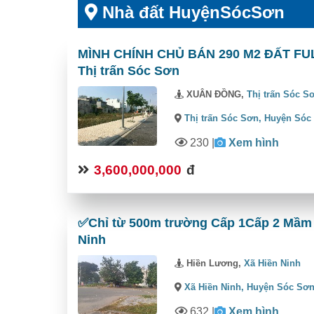
Nhà đất HuyệnSócSơn
MÌNH CHÍNH CHỦ BÁN 290 M2 ĐẤT FUL
Thị trấn Sóc Sơn
XUÂN ĐỒNG,
Thị trấn Sóc S
Thị trấn Sóc Sơn,
Huyện Sóc
230
|
Xem hình
3,600,000,000
đ
✅Chỉ từ 500m trường Cấp 1Cấp 2 Mầm No
Ninh
Hiền Lương,
Xã Hiền Ninh
Xã Hiền Ninh,
Huyện Sóc Sơ
632
|
Xem hình