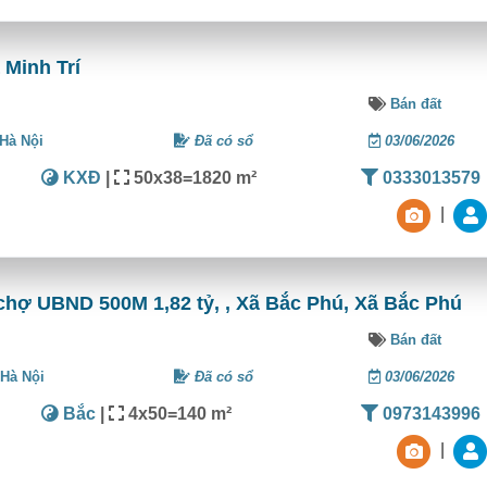
 Minh Trí
Bán đất
Hà Nội
Đã có sổ
03/06/2026
KXĐ
|
50x38=1820 m²
0333013579
|
chợ UBND 500M 1,82 tỷ, , Xã Bắc Phú, Xã Bắc Phú
Bán đất
,
Hà Nội
Đã có sổ
03/06/2026
Bắc
|
4x50=140 m²
0973143996
|