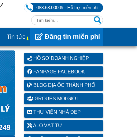
088.68.00009 - Hỗ trợ miễn phí
Đăng tin miễn phí
Tin tức
HỒ SƠ DOANH NGHIỆP
FANPAGE FACEBOOK
BLOG ĐỊA ỐC THÀNH PHỐ
GROUPS MÔI GIỚI
THƯ VIỆN NHÀ ĐẸP
ALO VẬT TƯ