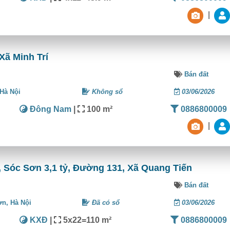
|
 Xã Minh Trí
Bán đất
Hà Nội
Không sổ
03/06/2026
Đông Nam
|
100 m²
0886800009
|
, Sóc Sơn 3,1 tỷ, Đường 131, Xã Quang Tiến
Bán đất
ơn,
Hà Nội
Đã có sổ
03/06/2026
KXĐ
|
5x22=110 m²
0886800009