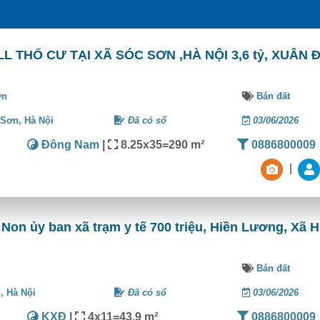
L THỔ CƯ TẠI XÃ SÓC SƠN ,HÀ NỘI 3,6 tỷ, XUÂN 
ơn
Bán đất
 Sơn,
Hà Nội
Đã có sổ
03/06/2026
Đông Nam
|
8.25x35=290 m²
0886800009
|
n ủy ban xã trạm y tế 700 triệu, Hiền Lương, Xã H
Bán đất
n,
Hà Nội
Đã có sổ
03/06/2026
KXĐ
|
4x11=43.9 m²
0886800009