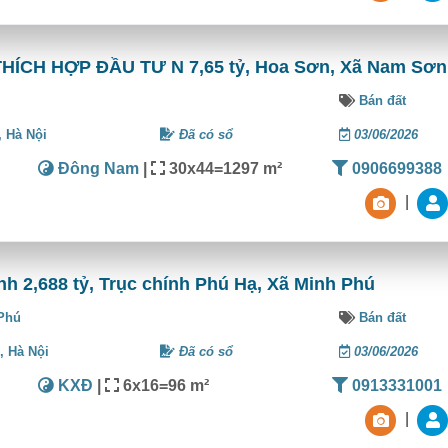
HÍCH HỢP ĐẦU TƯ N 7,65 tỷ, Hoa Sơn, Xã Nam Sơn
Bán đất
,
Hà Nội
Đã có sổ
03/06/2026
Đông Nam
|
30x44=1297 m²
0906699388
|
h 2,688 tỷ, Trục chính Phú Hạ, Xã Minh Phú
Phú
Bán đất
n,
Hà Nội
Đã có sổ
03/06/2026
KXĐ
|
6x16=96 m²
0913331001
|