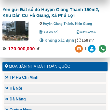
Yen gửi Đất sổ đỏ Huyện Giang Thành 150m2,
Khu Dân Cư Hà Giang, Xã Phú Lợi
Huyện Giang Thành,
Kiên Giang
Đã có sổ
03/06/2026
Không xác định
|
150 m²
170,000,000
đ
|
MUA BÁN NHÀ ĐẤT TOÀN QUỐC
TP Hồ Chí Minh
Hà Nội
Đà Nẵng
Quảng Nam