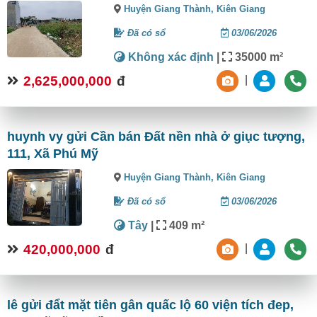
Huyện Giang Thành,
Kiên Giang
Đã có sổ
03/06/2026
Không xác định
|
35000 m²
2,625,000,000
đ
|
huynh vy gửi Cần bán Đất nền nhà ở giục tượng,
111, Xã Phú Mỹ
Huyện Giang Thành,
Kiên Giang
Đã có sổ
03/06/2026
Tây
|
409 m²
420,000,000
đ
|
lê gửi đẩt mặt tiên gân quấc lộ 60 viện tích đep,