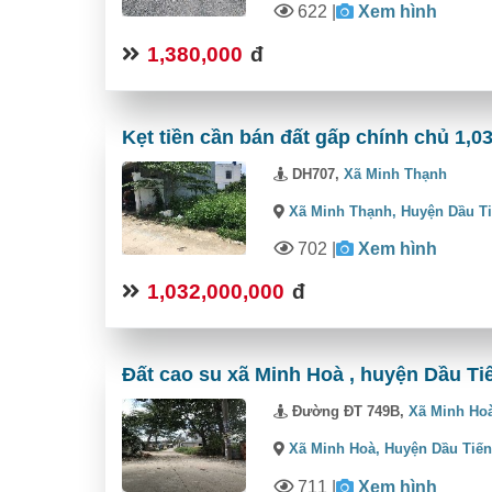
622
|
Xem hình
1,380,000
đ
Kẹt tiền cần bán đất gấp chính chủ 1,0
DH707,
Xã Minh Thạnh
Xã Minh Thạnh,
Huyện Dầu T
702
|
Xem hình
1,032,000,000
đ
Đất cao su xã Minh Hoà , huyện Dầu Ti
Đường ĐT 749B,
Xã Minh Ho
Xã Minh Hoà,
Huyện Dầu Tiế
711
|
Xem hình