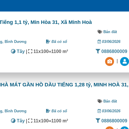
iếng 1,1 tỷ, Min Hòa 31, Xã Minh Hoà
Bán đất
ng,
Bình Dương
Đã có sổ
03/06/2026
Tây
|
11x100=1100 m²
0886800009
|
À MÁT GẦN HỒ DẦU TIẾNG 1,28 tỷ, MINH HOÀ 31,
Bán đất
ng,
Bình Dương
Đã có sổ
03/06/2026
Tây
|
11x100=1100 m²
0886800009