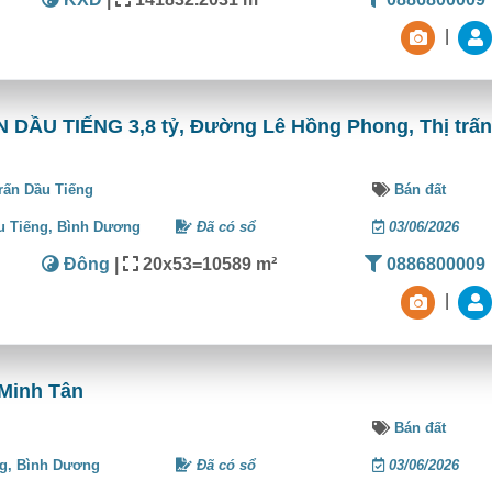
|
DẦU TIẾNG 3,8 tỷ, Đường Lê Hồng Phong, Thị trấ
trấn Dầu Tiếng
Bán đất
u Tiếng,
Bình Dương
Đã có sổ
03/06/2026
Đông
|
20x53=10589 m²
0886800009
|
 Minh Tân
Bán đất
ng,
Bình Dương
Đã có sổ
03/06/2026