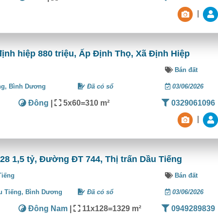
|
định hiệp 880 triệu, Ấp Định Thọ, Xã Định Hiệp
Bán đất
ng,
Bình Dương
Đã có sổ
03/06/2026
Đông
|
5x60=310 m²
0329061096
|
28 1,5 tỷ, Đường ĐT 744, Thị trấn Dầu Tiếng
Tiếng
Bán đất
u Tiếng,
Bình Dương
Đã có sổ
03/06/2026
Đông Nam
|
11x128=1329 m²
0949289839