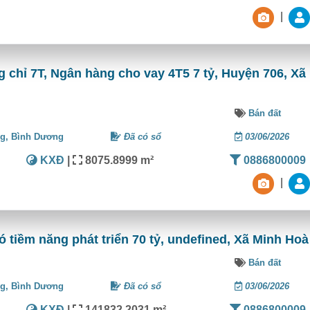
|
chỉ 7T, Ngân hàng cho vay 4T5 7 tỷ, Huyện 706, Xã
Bán đất
ng,
Bình Dương
Đã có sổ
03/06/2026
KXĐ
|
8075.8999 m²
0886800009
|
ó tiềm năng phát triển 70 tỷ, undefined, Xã Minh Hoà
Bán đất
ng,
Bình Dương
Đã có sổ
03/06/2026
KXĐ
|
141832.2031 m²
0886800009