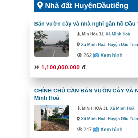
Nhà đất HuyệnDầutiếng
Bán vườn cây và nhà nghỉ gần hồ Dầu T
Min Hòa 31,
Xã Minh Hoà
Xã Minh Hoà,
Huyện Dầu Tiế
262
|
Xem hình
1,100,000,000
đ
CHÍNH CHỦ CẦN BÁN VƯỜN CÂY VÀ NH
Minh Hoà
MINH HOÀ 31,
Xã Minh Hoà
Xã Minh Hoà,
Huyện Dầu Tiế
247
|
Xem hình