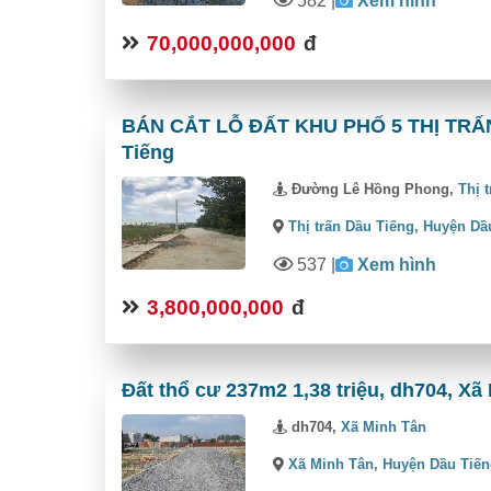
582
|
Xem hình
70,000,000,000
đ
BÁN CẮT LỖ ĐẤT KHU PHỐ 5 THỊ TRẤN 
Tiếng
Đường Lê Hồng Phong,
Thị 
Thị trấn Dầu Tiếng,
Huyện Dầ
537
|
Xem hình
3,800,000,000
đ
Đất thổ cư 237m2 1,38 triệu, dh704, Xã
dh704,
Xã Minh Tân
Xã Minh Tân,
Huyện Dầu Tiế