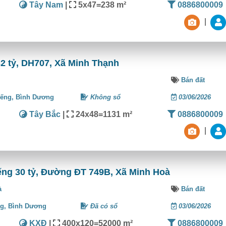
Tây Nam
|
5x47=238 m²
0886800009
|
32 tỷ, DH707, Xã Minh Thạnh
Bán đất
iếng,
Bình Dương
Không sổ
03/06/2026
Tây Bắc
|
24x48=1131 m²
0886800009
|
ếng 30 tỷ, Đường ĐT 749B, Xã Minh Hoà
à
Bán đất
ng,
Bình Dương
Đã có sổ
03/06/2026
KXĐ
|
400x120=52000 m²
0886800009