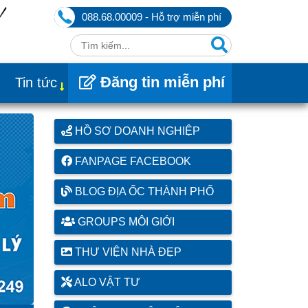
088.68.00009 - Hỗ trợ miễn phí
Đăng tin miễn phí
Tin tức
HỒ SƠ DOANH NGHIỆP
FANPAGE FACEBOOK
BLOG ĐỊA ỐC THÀNH PHỐ
GROUPS MÔI GIỚI
THƯ VIỆN NHÀ ĐẸP
ALO VẬT TƯ