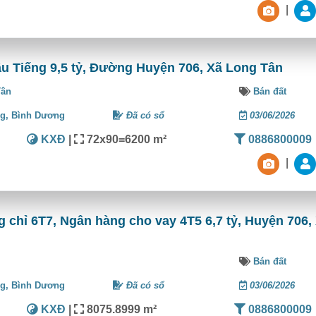
|
 Tiếng 9,5 tỷ, Đường Huyện 706, Xã Long Tân
Tân
Bán đất
ng,
Bình Dương
Đã có sổ
03/06/2026
KXĐ
|
72x90=6200 m²
0886800009
|
chỉ 6T7, Ngân hàng cho vay 4T5 6,7 tỷ, Huyện 706,
Bán đất
ng,
Bình Dương
Đã có sổ
03/06/2026
KXĐ
|
8075.8999 m²
0886800009