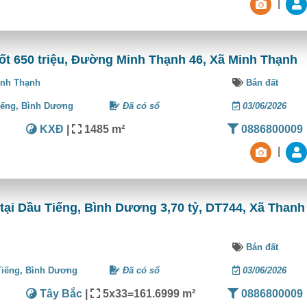
|
ốt 650 triệu, Đường Minh Thạnh 46, Xã Minh Thạnh
inh Thạnh
Bán đất
iếng,
Bình Dương
Đã có sổ
03/06/2026
KXĐ
|
1485 m²
0886800009
|
t tại Dầu Tiếng, Bình Dương 3,70 tỷ, DT744, Xã Thanh
Bán đất
Tiếng,
Bình Dương
Đã có sổ
03/06/2026
Tây Bắc
|
5x33=161.6999 m²
0886800009