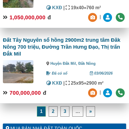
KXĐ
|
19x40=760 m²
1,050,000,000
đ
|
Đất Tây Nguyên sổ hồng 2900m2 trung tâm Đăk
Nông 700 triệu, Đường Trần Hưng Đạo, Thị trấn
Đắk Mil
Huyện Đắk Mil,
Đắk Nông
Đã có sổ
03/06/2026
KXĐ
|
25x95=2900 m²
700,000,000
đ
|
1
2
3
…
»
MUA BÁN NHÀ ĐẤT TOÀN QUỐC