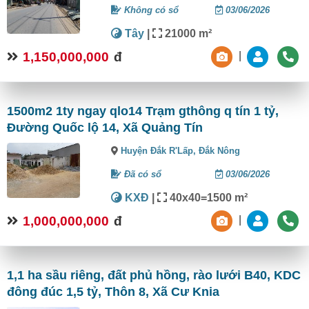
Không có sổ
03/06/2026
Tây
|
21000 m²
1,150,000,000
đ
|
1500m2 1ty ngay qlo14 Trạm gthông q tín 1 tỷ,
Đường Quốc lộ 14, Xã Quảng Tín
Huyện Đắk R'Lấp,
Đắk Nông
Đã có sổ
03/06/2026
KXĐ
|
40x40=1500 m²
1,000,000,000
đ
|
1,1 ha sầu riêng, đất phủ hồng, rào lưới B40, KDC
đông đúc 1,5 tỷ, Thôn 8, Xã Cư Knia