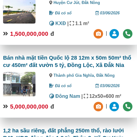
Huyện Cư Jút,
Đắk Nông
Đã có sổ
03/06/2026
KXĐ
|
1.1 m²
1,500,000,000
đ
|
Bán nhà mặt tiền Quốc lộ 28 12m x 50m 50m² thổ
cư 450m² đất vườn 5 tỷ, Đồng Lộc, Xã Đắk Nia
Thành phố Gia Nghĩa,
Đắk Nông
Đã có sổ
03/06/2026
Đông Nam
|
12x50=600 m²
5,000,000,000
đ
|
1,2 ha sầu riêng, đất phẳng 250m thổ, rào lưới