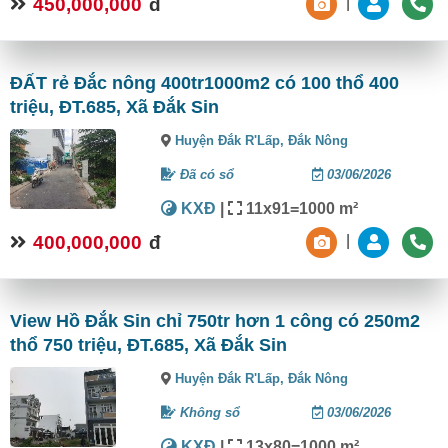
450,000,000
đ
|
ĐẤT rẻ Đắc nông 400tr1000m2 có 100 thổ 400
triệu, ĐT.685, Xã Đắk Sin
Huyện Đắk R'Lấp,
Đắk Nông
Đã có sổ
03/06/2026
KXĐ
|
11x91=1000 m²
400,000,000
đ
|
View Hồ Đắk Sin chỉ 750tr hơn 1 công có 250m2
thổ 750 triệu, ĐT.685, Xã Đắk Sin
Huyện Đắk R'Lấp,
Đắk Nông
Không sổ
03/06/2026
KXĐ
|
13x80=1000 m²