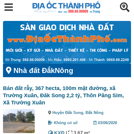
Nhà đất ĐắkNông
Bán đất rẫy, 367 hecta, 100m mặt đường, xã
Trường Xuân, Đăk Song 2,2 tỷ, Thôn Păng Sim,
Xã Trường Xuân
Huyện Đắk Song,
Đắk Nông
Không có sổ
03/06/2026
KXĐ
|
3.67 m²