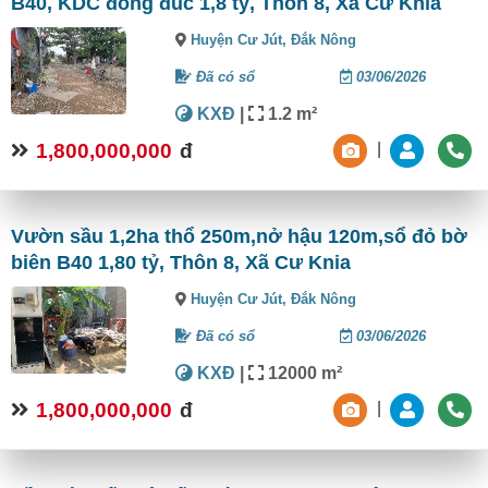
B40, KDC đông đúc 1,8 tỷ, Thôn 8, Xã Cư Knia
Huyện Cư Jút,
Đắk Nông
Đã có sổ
03/06/2026
KXĐ
|
1.2 m²
1,800,000,000
đ
|
Vườn sầu 1,2ha thổ 250m,nở hậu 120m,sổ đỏ bờ
biên B40 1,80 tỷ, Thôn 8, Xã Cư Knia
Huyện Cư Jút,
Đắk Nông
Đã có sổ
03/06/2026
KXĐ
|
12000 m²
1,800,000,000
đ
|