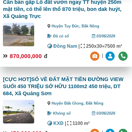
Cần bán gấp Lô đất vườn ngay TT huyện 250m
mặt tiền, có thể lên thổ 870 triệu, bon dak huýt,
Xã Quảng Trực
Huyện Tuy Đức,
Đắk Nông
Đã có sổ
03/06/2026
Đông Nam
|
250x30=7500 m²
870,000,000
đ
|
[CỰC HOT]SỔ VỀ ĐẤT MẶT TIỀN ĐƯỜNG VIEW
SUỐI 450 TRIỆU SỞ HỮU 1100m2 450 triệu, DT
684, Xã Quảng Sơn
Huyện Đăk Glong,
Đắk Nông
Không sổ
03/06/2026
KXĐ
|
1100 m²