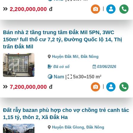
2,200,000,000
đ
|
Bán nhà 2 tầng trung tâm Đắk Mil 5PN, 3WC
150m² full thổ cư 7,2 tỷ, Đường Quốc lộ 14, Thị
trấn Đắk Mil
Huyện Đắk Mil,
Đắk Nông
Đã có sổ
03/06/2026
Nam
|
5x30=150 m²
7,200,000,000
đ
|
Đất rẫy bazan phù hợp cho vợ chồng trẻ canh tác
1,15 tỷ, thôn 2, Xã Đắk Ha
Huyện Đăk Glong,
Đắk Nông