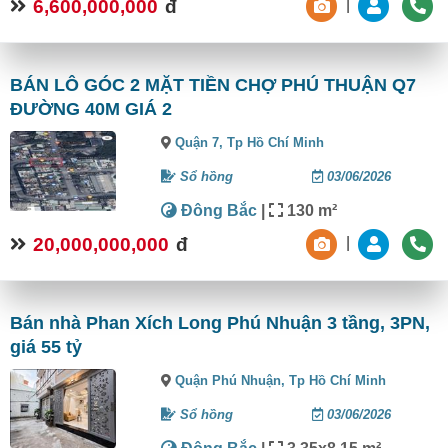
6,600,000,000
đ
|
BÁN LÔ GÓC 2 MẶT TIỀN CHỢ PHÚ THUẬN Q7
ĐƯỜNG 40M GIÁ 2
Quận 7,
Tp Hồ Chí Minh
Sổ hồng
03/06/2026
Đông Bắc
|
130 m²
20,000,000,000
đ
|
Bán nhà Phan Xích Long Phú Nhuận 3 tầng, 3PN,
giá 55 tỷ
Quận Phú Nhuận,
Tp Hồ Chí Minh
Sổ hồng
03/06/2026