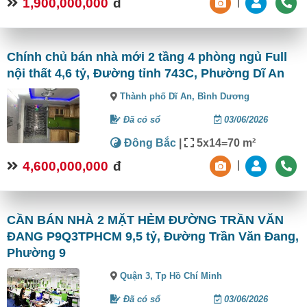
1,900,000,000
đ
|
Chính chủ bán nhà mới 2 tầng 4 phòng ngủ Full
nội thất 4,6 tỷ, Đường tỉnh 743C, Phường Dĩ An
Thành phố Dĩ An,
Bình Dương
Đã có sổ
03/06/2026
Đông Bắc
|
5x14=70 m²
4,600,000,000
đ
|
CẦN BÁN NHÀ 2 MẶT HẺM ĐƯỜNG TRẦN VĂN
ĐANG P9Q3TPHCM 9,5 tỷ, Đường Trần Văn Đang,
Phường 9
Quận 3,
Tp Hồ Chí Minh
Đã có sổ
03/06/2026