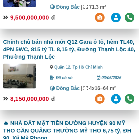
Đông Bắc
|
71.3 m²
9,500,000,000
đ
|
Chính chủ bán nhà mới Q12 Gara ô tô, hẻm TL40,
4PN 5WC, 815 tỷ TL 8,15 tỷ, Đường Thạnh Lộc 40,
Phường Thạnh Lộc
Quận 12,
Tp Hồ Chí Minh
Đã có sổ
03/06/2026
Đông Bắc
|
4x16=64 m²
8,150,000,000
đ
|
🔥 NHÀ ĐẤT MẶT TIỀN ĐƯỜNG HUYỆN 90 MỸ
THO GẦN QUÃNG TRƯỜNG MỸ THO 6,75 tỷ, ĐH
90, Xã Mỹ Phong