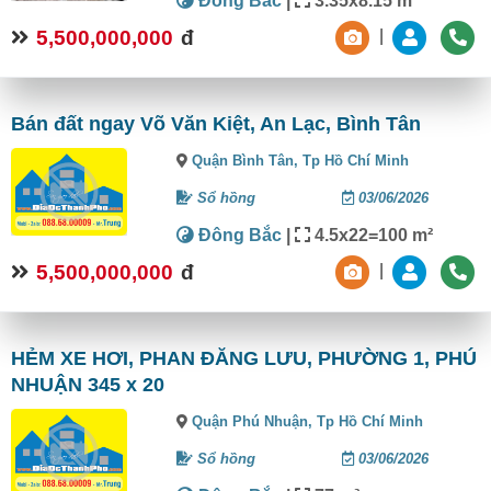
Đông Bắc
|
3.35x8.15 m²
5,500,000,000
đ
|
Bán đất ngay Võ Văn Kiệt, An Lạc, Bình Tân
Quận Bình Tân,
Tp Hồ Chí Minh
Sổ hồng
03/06/2026
Đông Bắc
|
4.5x22=100 m²
5,500,000,000
đ
|
HẺM XE HƠI, PHAN ĐĂNG LƯU, PHƯỜNG 1, PHÚ
NHUẬN 345 x 20
Quận Phú Nhuận,
Tp Hồ Chí Minh
Sổ hồng
03/06/2026