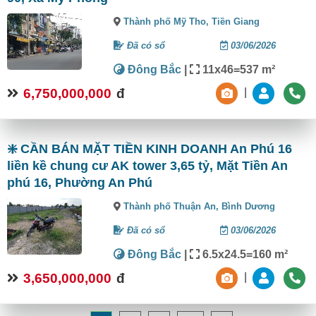
Thành phố Mỹ Tho,
Tiền Giang
Đã có sổ
03/06/2026
Đông Bắc
|
11x46=537 m²
6,750,000,000
đ
|
❇️ CẦN BÁN MẶT TIỀN KINH DOANH An Phú 16
liền kề chung cư AK tower 3,65 tỷ, Mặt Tiền An
phú 16, Phường An Phú
Thành phố Thuận An,
Bình Dương
Đã có sổ
03/06/2026
Đông Bắc
|
6.5x24.5=160 m²
3,650,000,000
đ
|