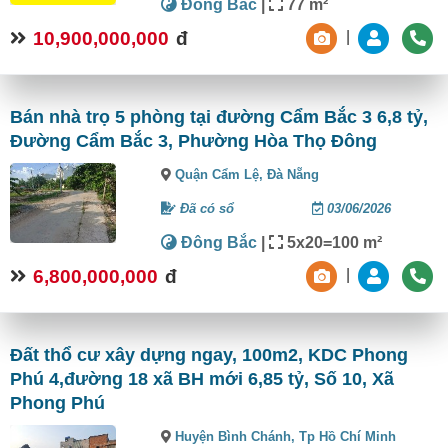
Đông Bắc
|
77 m²
10,900,000,000
đ
|
Bán nhà trọ 5 phòng tại đường Cẩm Bắc 3 6,8 tỷ,
Đường Cẩm Bắc 3, Phường Hòa Thọ Đông
Quận Cẩm Lệ,
Đà Nẵng
Đã có sổ
03/06/2026
Đông Bắc
|
5x20=100 m²
6,800,000,000
đ
|
Đất thổ cư xây dựng ngay, 100m2, KDC Phong
Phú 4,đường 18 xã BH mới 6,85 tỷ, Số 10, Xã
Phong Phú
Huyện Bình Chánh,
Tp Hồ Chí Minh