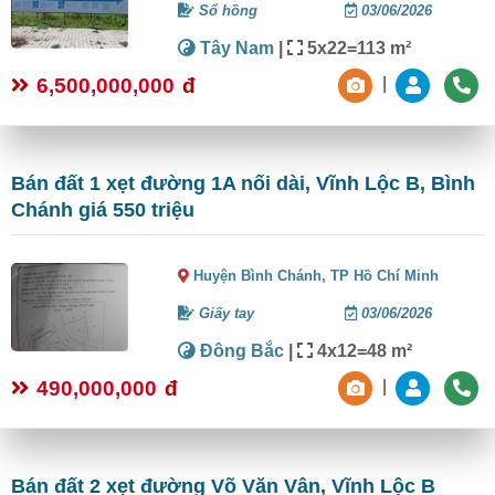
Sổ hồng
03/06/2026
Tây Nam
|
5x22=113 m²
6,500,000,000
đ
|
Bán đất 1 xẹt đường 1A nối dài, Vĩnh Lộc B, Bình
Chánh giá 550 triệu
Huyện Bình Chánh,
TP Hồ Chí Minh
Giấy tay
03/06/2026
Đông Bắc
|
4x12=48 m²
490,000,000
đ
|
Bán đất 2 xẹt đường Võ Văn Vân, Vĩnh Lộc B