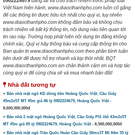
0902224679
đăng tải và chịu trách nhiệm trước pháp luật
Việt Nam hiện hành. www.diaocthanhpho.com luôn cố gắng
để các thông tin được hữu ích nhất cho quý vị, tuy nhiên
www.diaocthanhpho.com không đảm bảo và không chịu
trách nhiệm về bất kỳ thông tin, nội dung nào liên quan tới
tin rao này. Trường hợp phát hiện nội dung tin đăng không
chính xác, Quý vị hãy thông báo và cung cấp thông tin cho
Ban quản trị www.diaocthanhpho.com theo phần bình luận
bên dưới để được hỗ trợ nhanh và kịp thời nhất. BQT
www.diaocthanhpho.com xin chân thành cảm ơn và hợp tác
cùng quý vị để cùng chia sẽ và mua nhanh bán đắt!
Nhà đất tương tự
+
Bán nhà mặt ngõ KD dòng tiền Hoàng Quốc Việt, Cầu Giấy
45m2x5T MT 45m giá 86 tỷ 0902224679, Hoàng Quốc Việt
-
8,600,000,000đ
+
Bán nhà 2 mặt ngõ Hoàng Quốc Việt, Cầu Giấy Plô ôtô 43m2x5T
MT 45m giá 85 tỷ 0902224679, Hoàng Quốc Việt
- 8,500,000,000đ
+
Bán nhà mặt ngõ Trần Quốc Hoàn Cầu Giấy 50mx3T Mt 44m 55 tỷ