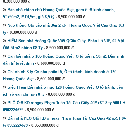
8,300,000,000 đ
Bán nhà chính chủ Hoàng Quốc Việt, gara ô tô kinh doanh,
5Tx50m2, MT4,5m, giá 8,5 tỷ
- 8,500,000,000 đ
Ngõ thông Oto vào nhà 36m2 x6T Hoàng Quốc Việt Cầu Giấy 8,3
tỷ
- 8,300,000,000 đ
HIẾM Bán nhà Hoàng Quốc Việt QCầu Giấy, Phân Lô VIP, 02 Mặt
Ôtô 51m2 nhỉnh 08 Tỷ
- 8,500,000,000 đ
Cần bán nhà ở 106 Hoàng Quốc Việt, Ô tô tránh, 58m2, Dân sinh
dân trí tuyệt đỉnh
- 8,600,000,000 đ
Chỉ nhỉnh 8 tỷ Có nhà phân lô, Ô tô tránh, kinh doanh ở 120
Hoàng Quốc Việt
- 8,600,000,000 đ
Siêu Hiếm Bán nhà ở ngõ 120 Hoàng Quốc Việt, Ô tô tránh, tiện
ích vô vàn chỉ hơn 8 tỷ
- 8,600,000,000 đ
PLÔ Ôtô KD ở ngay Phạm Tuấn Tài Cầu Giấy 40Mx8T 8 tỷ 500 LH
0902224679
- 8,500,000,000 đ
Bán nhà PLÔ Ôtô KD ở ngay Phạm Tuấn Tài Cầu Giấy 42mx5T 84
tỷ 0902224679
- 8,350,000,000 đ