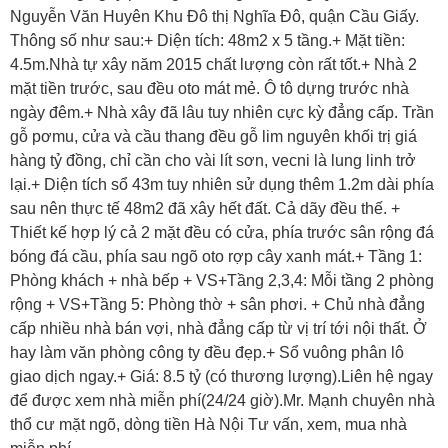
Nguyễn Văn Huyên Khu Đô thị Nghĩa Đô, quận Cầu Giấy.
Thông số như sau:+ Diện tích: 48m2 x 5 tầng.+ Mặt tiền:
4.5m.Nhà tự xây năm 2015 chất lượng còn rất tốt.+ Nhà 2
mặt tiền trước, sau đều oto mát mẻ. Ô tô dựng trước nhà
ngày đêm.+ Nhà xây đã lâu tuy nhiên cực kỳ đẳng cấp. Trần
gỗ pơmu, cửa và cầu thang đều gỗ lim nguyên khối trị giá
hàng tỷ đồng, chỉ cần cho vài lít sơn, vecni là lung linh trở
lại.+ Diện tích sổ 43m tuy nhiên sử dụng thêm 1.2m dài phía
sau nên thực tế 48m2 đã xây hết đất. Cả dãy đều thế. +
Thiết kế hợp lý cả 2 mặt đều có cửa, phía trước sân rộng đá
bóng đá cầu, phía sau ngõ oto rợp cây xanh mát.+ Tầng 1:
Phòng khách + nhà bếp + VS+Tầng 2,3,4: Mỗi tầng 2 phòng
rộng + VS+Tầng 5: Phòng thờ + sân phơi. + Chủ nhà đẳng
cấp nhiều nhà bán vợi, nhà đẳng cấp từ vị trí tới nội thất. Ở
hay làm văn phòng công ty đều đẹp.+ Sổ vuông phân lô
giao dịch ngay.+ Giá: 8.5 tỷ (có thương lượng).Liên hệ ngay
để được xem nhà miễn phí(24/24 giờ).Mr. Mạnh chuyên nhà
thổ cư mặt ngõ, dòng tiền Hà Nội Tư vấn, xem, mua nhà