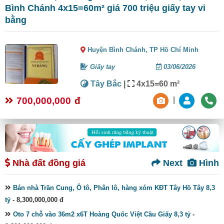
Bình Chánh 4x15=60m² giá 700 triệu giấy tay vi
bằng
Huyện Bình Chánh,
TP Hồ Chí Minh
Giấy tay
03/06/2026
Tây Bắc
|
4x15=60 m²
700,000,000
đ
|
Nhà đất đồng giá
Next
Hình
Bán nhà Trần Cung, Ô tô, Phân lô, hàng xóm KĐT Tây Hồ Tây 8,3
tỷ
- 8,300,000,000 đ
Oto 7 chỗ vào 36m2 x6T Hoàng Quốc Việt Cầu Giấy 8,3 tỷ
-