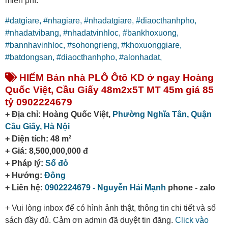
miễn phí.
#datgiare,
#nhagiare,
#nhadatgiare,
#diaocthanhpho,
#nhadatvibang,
#nhadatvinhloc,
#bankhoxuong,
#bannhavinhloc,
#sohongrieng,
#khoxuonggiare,
#batdongsan,
#diaocthanhpho,
#alonhadat,
HIẾM Bán nhà PLÔ Ôtô KD ở ngay Hoàng
Quốc Việt, Cầu Giấy 48m2x5T MT 45m giá 85
tỷ 0902224679
+ Địa chỉ: Hoàng Quốc Việt,
Phường Nghĩa Tân,
Quận
Cầu Giấy,
Hà Nội
+ Diện tích: 48 m²
+ Giá: 8,500,000,000 đ
+ Pháp lý:
Sổ đỏ
+ Hướng:
Đông
+ Liên hệ:
0902224679 - Nguyễn Hải Mạnh
phone - zalo
+ Vui lòng inbox để có hình ảnh thật, thông tin chi tiết và sổ
sách đầy đủ. Cảm ơn admin đã duyệt tin đăng.
Click vào