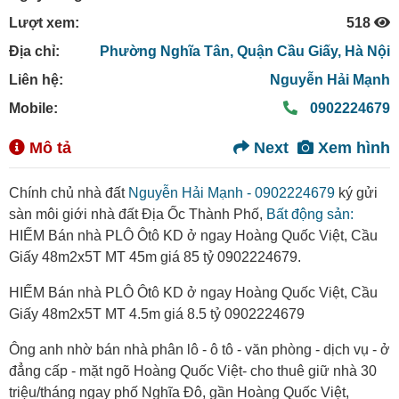
Lượt xem:
518
Địa chỉ:
Phường Nghĩa Tân,
Quận Cầu Giấy,
Hà Nội
Liên hệ:
Nguyễn Hải Mạnh
Mobile:
0902224679
Mô tả
Next
Xem hình
Chính chủ nhà đất
Nguyễn Hải Mạnh - 0902224679
ký gửi
sàn môi giới nhà đất Địa Ốc Thành Phố,
Bất động sản:
HIẾM Bán nhà PLÔ Ôtô KD ở ngay Hoàng Quốc Việt, Cầu
Giấy 48m2x5T MT 45m giá 85 tỷ 0902224679.
HIẾM Bán nhà PLÔ Ôtô KD ở ngay Hoàng Quốc Việt, Cầu
Giấy 48m2x5T MT 4.5m giá 8.5 tỷ 0902224679
Ông anh nhờ bán nhà phân lô - ô tô - văn phòng - dịch vụ - ở
đẳng cấp - mặt ngõ Hoàng Quốc Việt- cho thuê giữ nhà 30
triệu/tháng ngay phố Nghĩa Đô, gần Hoàng Quốc Việt,